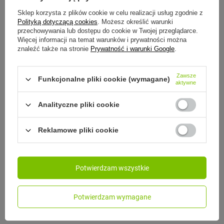
Sklep korzysta z plików cookie w celu realizacji usług zgodnie z
Polityką dotyczącą cookies
. Możesz określić warunki
przechowywania lub dostępu do cookie w Twojej przeglądarce.
Więcej informacji na temat warunków i prywatności można
znaleźć także na stronie
Prywatność i warunki Google
.
Zawsze
Funkcjonalne pliki cookie (wymagane)
aktywne
Analityczne pliki cookie
CONTIGO
Contigo West Loop 2.0 - Kubek termiczny - 470ml -
Reklamowe pliki cookie
Floresy - błękitny Mat
Model: Contigo - West Loop printed
Potwierdzam wszystkie
139,99 zł
/
szt.
Najniższa cena produktu w okresie 30 dni przed
Potwierdzam wymagane
wprowadzeniem obniżki:
109,99 zł
+27%
Cena regularna:
169,99 zł
-18%