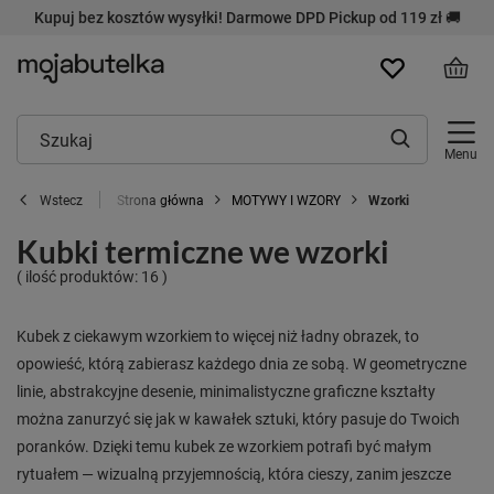
Kupuj bez kosztów wysyłki! Darmowe DPD Pickup od 119 zł 🚚
Menu
Strona główna
MOTYWY I WZORY
Wzorki
Wstecz
Kubki termiczne we wzorki
( ilość produktów:
16
)
Kubek z ciekawym wzorkiem to więcej niż ładny obrazek, to
opowieść, którą zabierasz każdego dnia ze sobą. W geometryczne
linie, abstrakcyjne desenie, minimalistyczne graficzne kształty
można zanurzyć się jak w kawałek sztuki, który pasuje do Twoich
poranków. Dzięki temu kubek ze wzorkiem potrafi być małym
rytuałem — wizualną przyjemnością, która cieszy, zanim jeszcze