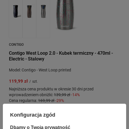
CONTIGO
Contigo West Loop 2.0 - Kubek termiczny - 470ml -
Electric - Stalowy
Model: Contigo - West Loop printed
119,99 zł
/
szt.
Najniższa cena produktu w okresie 30 dni przed
wprowadzeniem obniżki:
139,99 zł
-14%
Cena regularna:
169,99 zł
-29%
Konfiguracja zgód
OKAZJA
PRZECENA
Dbamy o Twoją prywatność