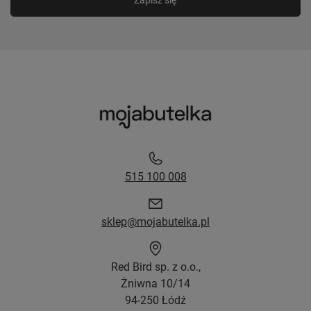
515 100 008
sklep@mojabutelka.pl
Red Bird sp. z o.o.,
Żniwna 10/14
94-250 Łódź