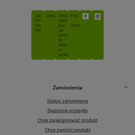
+48
sklep@mojabutelka.pl
Infolinia
9:00
515
obsługiwana
-
100
jest
15:30
008
od
poniedziałku
do
piątku
w
godzinach
Zamówienia
Status zamówienia
Śledzenie przesyłki
Chcę zareklamować produkt
Chcę zwrócić produkt