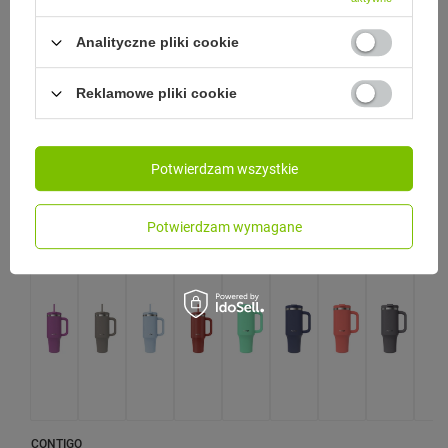
Model: Contigo - Streeterville Tumbler
Analityczne pliki cookie
99,00 zł
/
szt.
Najniższa cena produktu w okresie 30 dni przed
Reklamowe pliki cookie
wprowadzeniem obniżki:
129,99 zł
-23%
Cena regularna:
149,99 zł
-34%
Potwierdzam wszystkie
PROMOCJA
PRZECENA
Potwierdzam wymagane
CONTIGO