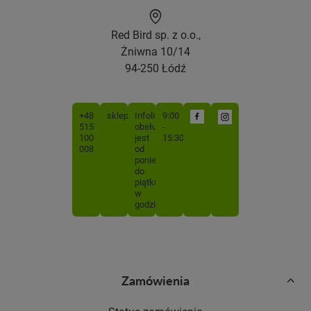
Red Bird sp. z o.o.,
Żniwna 10/14
94-250 Łódź
+48
sklep@mojabutelka.pl
Infolinia
9:00
515
obsługiwana
-
100
jest
15:30
008
od
poniedziałku
do
piątku
w
godzinach
Zamówienia