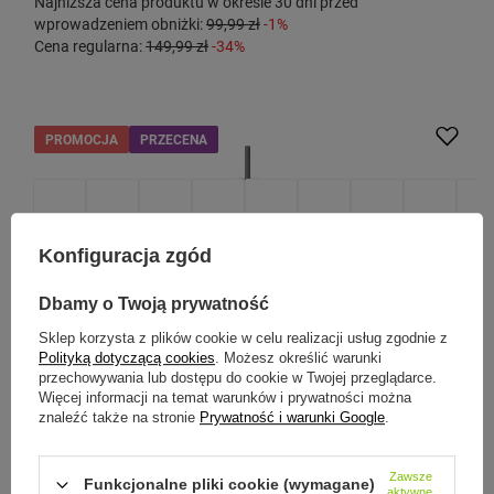
Najniższa cena produktu w okresie 30 dni przed
wprowadzeniem obniżki:
99,99 zł
-1%
Cena regularna:
149,99 zł
-34%
PROMOCJA
PRZECENA
Konfiguracja zgód
Dbamy o Twoją prywatność
Sklep korzysta z plików cookie w celu realizacji usług zgodnie z
Polityką dotyczącą cookies
. Możesz określić warunki
przechowywania lub dostępu do cookie w Twojej przeglądarce.
Więcej informacji na temat warunków i prywatności można
CONTIGO
znaleźć także na stronie
Prywatność i warunki Google
.
Contigo Streeterville Tumbler - Kubek termiczny ze
słomką - 1200 ml - Darkstone
Zawsze
Funkcjonalne pliki cookie (wymagane)
aktywne