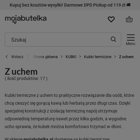
Kupuj bez kosztów wysyłki! Darmowe DPD Pickup od 119 zł 🚚
Menu
Strona główna
KUBKI
Kubki termiczne
Z uchem
Wstecz
Z uchem
( ilość produktów:
17
)
Kubki termiczne z uchem to praktyczne rozwiązanie dla osób, które
chcą cieszyć się gorącą kawą lub herbatą przez długi czas. Dzięki
specjalnej konstrukcji z izolacją termiczną napój utrzymuje
odpowiednią temperaturę nawet przez kilka godzin, a wygodne
ucho sprawia, że kubek można komfortowo trzymać w dłoni.
W sklepie
mojabutelka.pl
dostępne są kubki termiczne