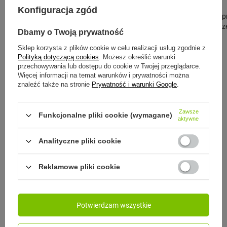
79,99 zł
/
szt.
Konfiguracja zgód
Najniższa cena p
przed wprowadze
Dbamy o Twoją prywatność
99,99 zł
-20%
CONTIGO
Sklep korzysta z plików cookie w celu realizacji usług zgodnie z
Polityką dotyczącą cookies
. Możesz określić warunki
Contigo West Loop 2.0 - Kubek
przechowywania lub dostępu do cookie w Twojej przeglądarce.
termiczny - 470ml - Sun and moon
Więcej informacji na temat warunków i prywatności można
znaleźć także na stronie
Prywatność i warunki Google
.
119,00 zł
/
szt.
Najniższa cena produktu w okresie 30 dni
Zawsze
Funkcjonalne pliki cookie (wymagane)
przed wprowadzeniem obniżki:
aktywne
139,00 zł
-14%
Cena regularna:
169,99 zł
-30%
Analityczne pliki cookie
Reklamowe pliki cookie
Zobacz inne produkty tego
Potwierdzam wszystkie
producenta