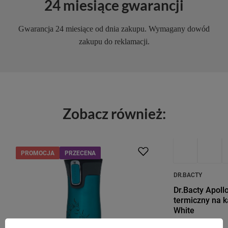
24 miesiące gwarancji
Gwarancja 24 miesiące od dnia zakupu. Wymagany dowód
zakupu do reklamacji.
Zobacz również:
PROMOCJA
PRZECENA
PROMOCJA
P
DR.BACTY
Dr.Bacty Apoll
termiczny na k
White