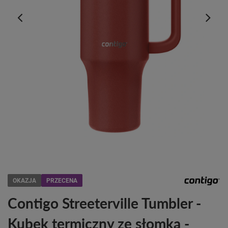
OKAZJA
PRZECENA
Contigo Streeterville Tumbler -
Kubek termiczny ze słomką -