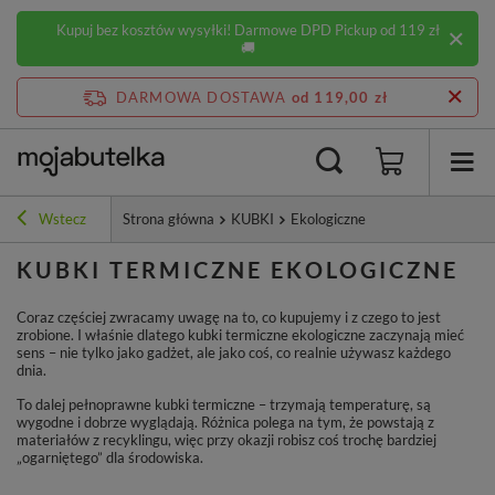
Kupuj bez kosztów wysyłki! Darmowe DPD Pickup od 119 zł
🚚
DARMOWA DOSTAWA
od 119,00 zł
Wstecz
Strona główna
KUBKI
Ekologiczne
KUBKI TERMICZNE EKOLOGICZNE
Coraz częściej zwracamy uwagę na to, co kupujemy i z czego to jest
zrobione. I właśnie dlatego kubki termiczne ekologiczne zaczynają mieć
sens – nie tylko jako gadżet, ale jako coś, co realnie używasz każdego
dnia.
To dalej pełnoprawne kubki termiczne – trzymają temperaturę, są
wygodne i dobrze wyglądają. Różnica polega na tym, że powstają z
materiałów z recyklingu, więc przy okazji robisz coś trochę bardziej
„ogarniętego” dla środowiska.