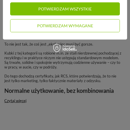
Szczelny kubek termiczny Dr.Bacty
POTWIERDZAM WSZYSTKIE
Terra RCS 300ml – Stal z recyklingu
- Piaskowy Beż
POTWIERDZAM WYMAGANE
Materiały z odzysku, ale bez kompromisów
To nie jest tak, że coś jest „eko”, więc musi być gorsze.
Kubki z tej kategorii są robione m.in. ze stali nierdzewnej pochodzącej z
recyklingu i w praktyce niczym nie ustępują standardowym modelom.
Są trwałe, solidne i spokojnie wytrzymują codzienne używanie – czy to
w pracy, w aucie, czy w podróży.
Do tego dochodzą certyfikaty, jak RCS, które potwierdzają, że to nie
jest tylko marketing, tylko faktycznie materiały z odzysku.
Normalne użytkowanie, bez kombinowania
Czytaj więcej