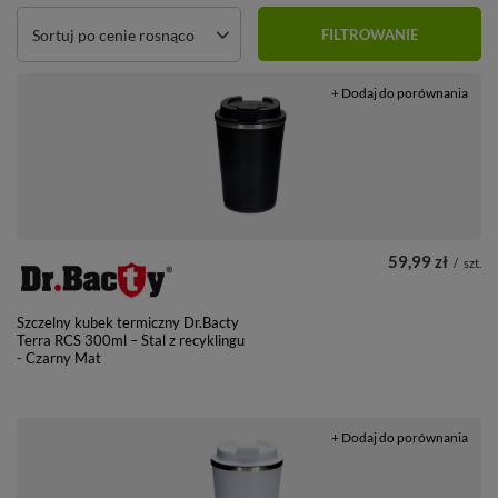
Zmień sortowanie
Sortuj po cenie rosnąco
FILTROWANIE
+ Dodaj do porównania
59,99 zł
/
szt.
Szczelny kubek termiczny Dr.Bacty
Terra RCS 300ml – Stal z recyklingu
- Czarny Mat
+ Dodaj do porównania