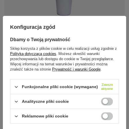
Konfiguracja zgód
59,99 zł
/
szt.
Dbamy o Twoją prywatność
Szczelny kubek termiczny Dr.Bacty
Terra RCS 300ml – Stal z recyklingu
Sklep korzysta z plików cookie w celu realizacji usług zgodnie z
- Arktyczna Biel
Polityką dotyczącą cookies
. Możesz określić warunki
przechowywania lub dostępu do cookie w Twojej przeglądarce.
Więcej informacji na temat warunków i prywatności można
znaleźć także na stronie
Prywatność i warunki Google
.
+ Dodaj do porównania
Zawsze
Funkcjonalne pliki cookie (wymagane)
aktywne
Analityczne pliki cookie
Reklamowe pliki cookie
59,99 zł
/
szt.