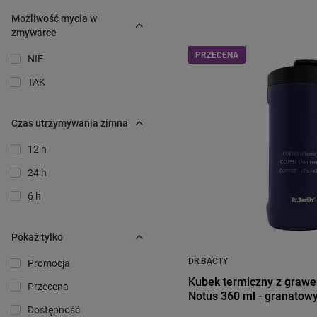
Możliwość mycia w
zmywarce
PRZECENA
NIE
TAK
Czas utrzymywania zimna
12 h
24 h
6 h
Pokaż tylko
DR.BACTY
Promocja
Kubek termiczny z grawe
Przecena
Notus 360 ml - granatow
Dostępność