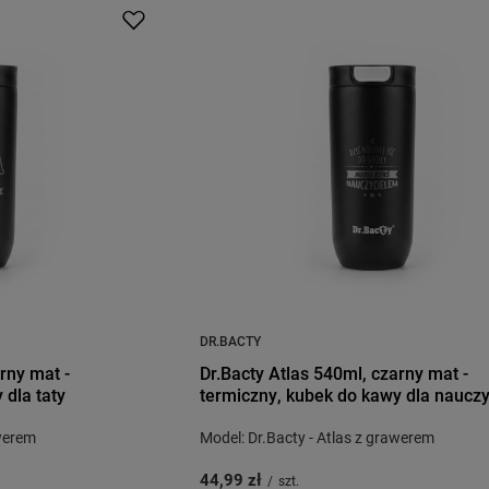
DR.BACTY
rny mat -
Dr.Bacty Atlas 540ml, czarny mat -
 dla taty
termiczny, kubek do kawy dla nauczy
awerem
Model: Dr.Bacty - Atlas z grawerem
44,99 zł
/
szt.