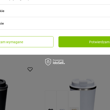
DR.BACTY
kie
ermiczny na kawę
Dr.Bacty Notus - Kubek termiczny na
2w1 - 360 ml - czarny
kie
Model: Dr.Bacty - Notus
55,00 zł
/
szt.
dzam wymagane
Potwierdzam 
resie 30 dni przed
Najniższa cena produktu w okresie 30 dni 
9 zł
-44%
wprowadzeniem obniżki:
89,99 zł
-38%