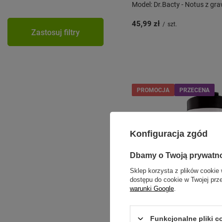
Model: Dr.Bacty - Notus z gr
45,99 zł
/
szt.
Zastosuj filtry
PROMOCJA
PRZECENA
Konfiguracja zgód
Dbamy o Twoją prywatn
Sklep korzysta z plików cookie 
dostępu do cookie w Twojej prz
warunki Google
.
Funkcjonalne pliki 