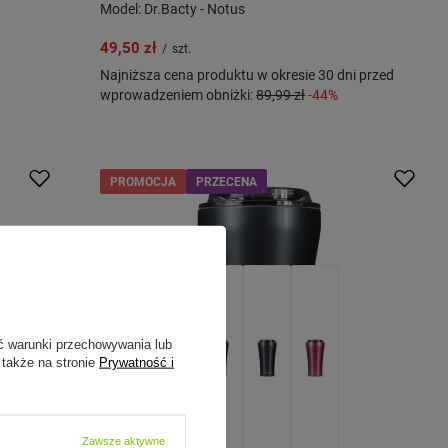
Model: Dr.Bacty - Notus
49,50 zł
/
szt.
Najniższa cena produktu w okresie 30 dni przed
wprowadzeniem obniżki:
89,99 zł
-44%
PROMOCJA
PRZECENA
ć warunki przechowywania lub
 także na stronie
Prywatność i
Zawsze aktywne