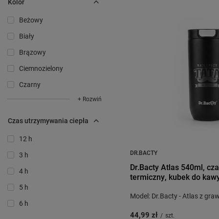
Kolor
Beżowy
Biały
Brązowy
Ciemnozielony
Czarny
+ Rozwiń
Czas utrzymywania ciepła
12 h
DR.BACTY
3 h
Dr.Bacty Atlas 540ml, cza
4 h
termiczny, kubek do kawy
5 h
Model: Dr.Bacty - Atlas z gr
6 h
44,99 zł
/
szt.