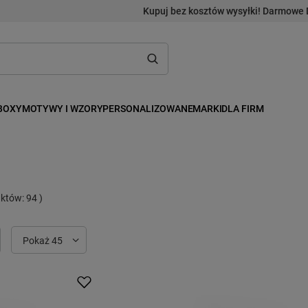
Kupuj bez kosztów wysyłki! Darmowe 
BOXY
MOTYWY I WZORY
PERSONALIZOWANE
MARKI
DLA FIRM
duktów:
94
)
Zmień ilość wyświetlanych produktów
Pokaż 45