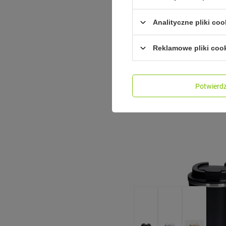
DR.BACTY
Analityczne pliki coo
Dr.Bacty Notus - Kubek t
2w1 - 360 ml - biały
Reklamowe pliki coo
Model: Dr.Bacty - Notus
49,50 zł
/
szt.
Potwier
Najniższa cena produktu w ok
wprowadzeniem obniżki:
89,9