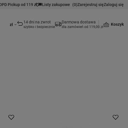
DPD Pickup od 119 zł 🚚
Listy zakupowe
(
0
)
Zarejestruj się
Zaloguj się
14 dni na zwrot
Darmowa dostawa
Koszyk
zł
szybko i bezpiecznie
dla zamówień od 119,00 zł