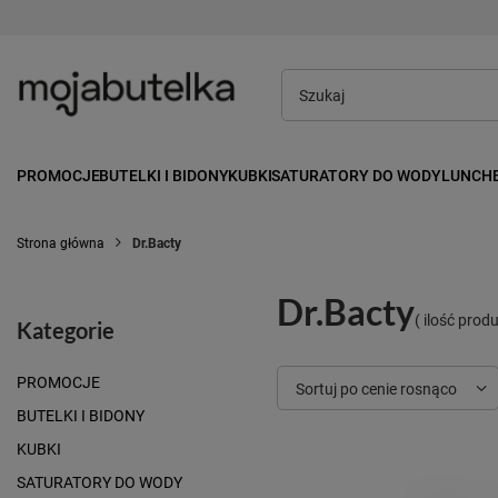
PROMOCJE
BUTELKI I BIDONY
KUBKI
SATURATORY DO WODY
LUNCH
Strona główna
Dr.Bacty
Dr.Bacty
( ilość pro
Kategorie
PROMOCJE
Zmień sortowanie
Sortuj po cenie rosnąco
BUTELKI I BIDONY
KUBKI
SATURATORY DO WODY