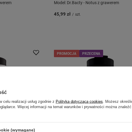
awerem
Model: Dr.Bacty - Notus z grawerem
45,99 zł
/
szt.
PROMOCJA
PRZECENA
ość
w celu realizacji usług zgodnie z
Polityką dotyczącą cookies
. Możesz określi
eglądarce. Więcej informacji na temat warunków i prywatności można znaleźć
cookie (wymagane)