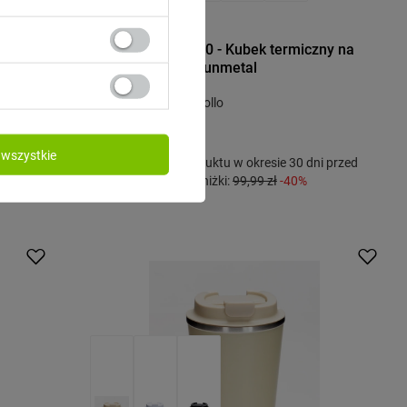
DR.BACTY
 kawę
Dr.Bacty Apollo 2.0 - Kubek termiczny na
kawę - 360 ml - Gunmetal
Model: Dr.Bacty - Apollo
59,99 zł
/
szt.
wszystkie
przed
Najniższa cena produktu w okresie 30 dni przed
wprowadzeniem obniżki:
99,99 zł
-40%