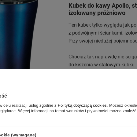
Kubek do kawy Apollo, st
izolowany próżniowo
Ten kubek tylko wygląda jak po
z podwójnymi ściankami, izolo
Przy swojej niedużej pojemnośc
Chociaż tak naprawdę nie ścigam
do kiszenia w stalowym kubku.
Ale jeśli coś oderwie Cię od tej 
ość
w celu realizacji usług zgodnie z
Polityką dotyczącą cookies
. Możesz określi
eglądarce. Więcej informacji na temat warunków i prywatności można znaleźć
y materiał zapewnia nie tylko
 na ścieranie i działanie
cookie (wymagane)