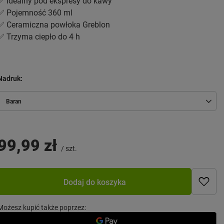
✅ Idealny pod ekspresy do kawy
✅ Pojemność 360 ml
✅ Ceramiczna powłoka Greblon
✅ Trzyma ciepło do 4 h
Nadruk
Baran
99,99 zł
/
szt.
Dodaj do koszyka
Możesz kupić także poprzez: