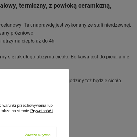
alowy, termiczny, z powłoką ceramiczną,
rcelanowy. Tak naprawdę jest wykonany ze stali nierdzewnej,
wany próżniowo.
i utrzyma ciepło aż do 4h.
y się jak długo utrzyma ciepło. Bo kawa jest do picia, a nie
chwili przyjemności to za cztery godziny też będzie ciepła.
ć warunki przechowywania lub
 także na stronie
Prywatność i
Zawsze aktywne