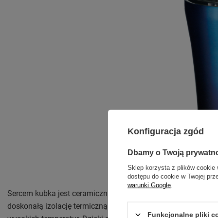
Konfiguracja zgód
Dbamy o Twoją prywatn
Sklep korzysta z plików cookie 
dostępu do cookie w Twojej prz
warunki Google
.
Sercem kubka jest ceramiczna powłoka Greblon. Ten wyjątkow
doskonałą izolację termiczną i trwałość. Powłoka jest odporna
Funkcjonalne pliki 