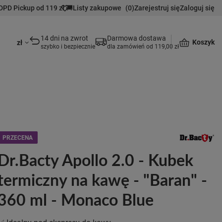
DPD Pickup od 119 zł 🚚
Listy zakupowe
(
0
)
Zarejestruj się
Zaloguj się
14 dni na zwrot
Darmowa dostawa
Koszyk
zł
szybko i bezpiecznie
dla zamówień od 119,00 zł
PRZECENA
Dr.Bacty Apollo 2.0 - Kubek
termiczny na kawę - "Baran" -
360 ml - Monaco Blue