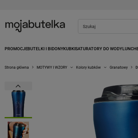
PROMOCJE
BUTELKI I BIDONY
KUBKI
SATURATORY DO WODY
LUNCH
Strona główna
MOTYWY I WZORY
Kolory kubków
Granatowy
D