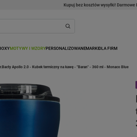
Kupuj bez kosztów wysyłki! Darmowe 
BOXY
MOTYWY I WZORY
PERSONALIZOWANE
MARKI
DLA FIRM
r.Bacty Apollo 2.0 - Kubek termiczny na kawę - "Baran" - 360 ml - Monaco Blue