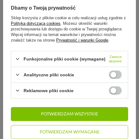
marketingowych zgodnie z
polityką prywatności
Dbamy o Twoją prywatność
ZAPISZ SIĘ
Sklep korzysta z plików cookie w celu realizacji usług zgodnie z
Polityką dotyczącą cookies
. Możesz określić warunki
WYPISZ SIĘ
przechowywania lub dostępu do cookie w Twojej przeglądarce.
Więcej informacji na temat warunków i prywatności można
znaleźć także na stronie
Prywatność i warunki Google
.
Zawsze
Funkcjonalne pliki cookie (wymagane)
aktywne
Zamówienia
Analityczne pliki cookie
Status zamówienia
Śledzenie przesyłki
Reklamowe pliki cookie
Chcę zareklamować produkt
Chcę odstąpić od umowy
POTWIERDZAM WSZYSTKIE
Kontakt
POTWIERDZAM WYMAGANE