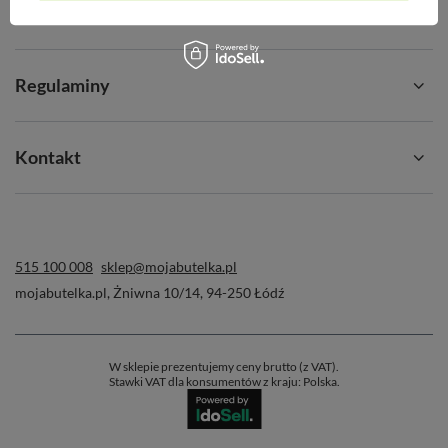
Konto
Regulaminy
Kontakt
515 100 008
sklep@mojabutelka.pl
mojabutelka.pl
,
Żniwna 10/14
,
94-250
Łódź
W sklepie prezentujemy ceny brutto (z VAT).
Stawki VAT dla konsumentów z kraju:
Polska
.