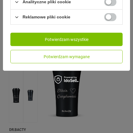
Model: Contigo - West Loop printed
Analityczne pliki cookie
94,99 zł
/
szt.
Reklamowe pliki cookie
Najniższa cena produktu w okresie 30 dni przed
wprowadzeniem obniżki:
105,00 zł
-9%
Cena regularna:
169,99 zł
-44%
Potwierdzam wszystkie
Potwierdzam wymagane
PRZECENA
DR.BACTY