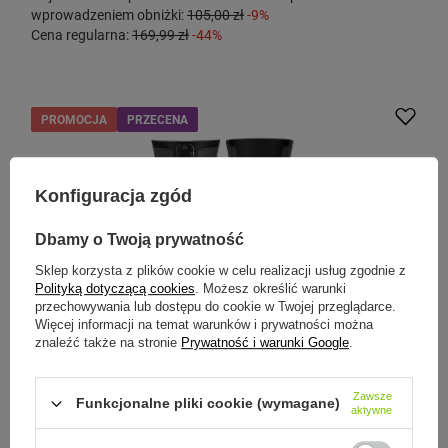
wprowadzeniem obniżki:
105,00 zł
-9%
Cena regularna:
169,99 zł
-44%
PROMOCJA
PRZECENA
Konfiguracja zgód
Dbamy o Twoją prywatność
Sklep korzysta z plików cookie w celu realizacji usług zgodnie z
Polityką dotyczącą cookies
. Możesz określić warunki
przechowywania lub dostępu do cookie w Twojej przeglądarce.
Więcej informacji na temat warunków i prywatności można
znaleźć także na stronie
Prywatność i warunki Google
.
CONTIGO
Kubek termiczny Contigo West Loop 2.0 470 ml -
Zawsze
Funkcjonalne pliki cookie (wymagane)
Słoneczniki - czarny
aktywne