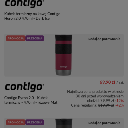
Kubek termiczny na kawę Contigo
Huron 2.0 470ml - Dark Ice
PROMOCJA
PRZECENA
+ Dodaj do porównania
69,90 zł
/
szt.
Najniższa cena produktu w okresie
30 dni przed wprowadzeniem
Contigo Byron 2.0 - Kubek
obniżki:
79,99 zł
-12%
termiczny - 470ml - różowy Mat
Cena regularna:
119,99 zł
-42%
PROMOCJA
PRZECENA
+ Dodaj do porównania