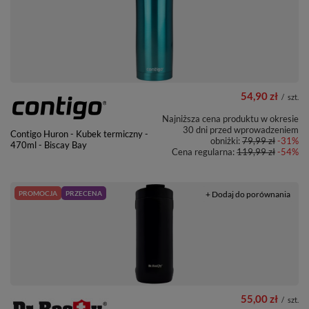
54,90 zł
/
szt.
Najniższa cena produktu w okresie
30 dni przed wprowadzeniem
Contigo Huron - Kubek termiczny -
obniżki:
79,99 zł
-31%
470ml - Biscay Bay
Cena regularna:
119,99 zł
-54%
PROMOCJA
PRZECENA
+ Dodaj do porównania
55,00 zł
/
szt.