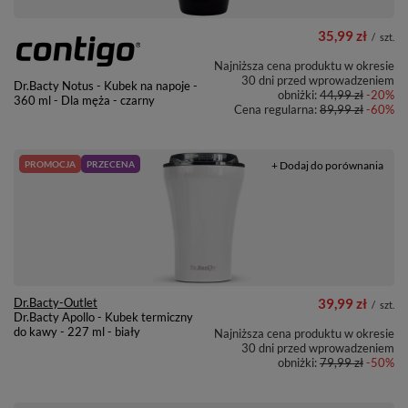
35,99 zł
/
szt.
Najniższa cena produktu w okresie
30 dni przed wprowadzeniem
Dr.Bacty Notus - Kubek na napoje -
obniżki:
44,99 zł
-20%
360 ml - Dla męża - czarny
Cena regularna:
89,99 zł
-60%
PROMOCJA
PRZECENA
+ Dodaj do porównania
Dr.Bacty-Outlet
39,99 zł
/
szt.
Dr.Bacty Apollo - Kubek termiczny
do kawy - 227 ml - biały
Najniższa cena produktu w okresie
30 dni przed wprowadzeniem
obniżki:
79,99 zł
-50%