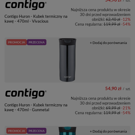
/
szt.
Najniższa cena produktu w okresie
30 dni przed wprowadzeniem
Contigo Huron - Kubek termiczny na
obniżki:
62,40 zł
-12%
kawę - 470ml - Vivacious
Cena regularna:
119,99 zł
-54%
PROMOCJA
PRZECENA
+ Dodaj do porównania
54,90 zł
/
szt.
Najniższa cena produktu w okresie
30 dni przed wprowadzeniem
Contigo Huron - Kubek termiczny na
obniżki:
69,99 zł
-21%
kawę - 470ml - Gunmetal
Cena regularna:
119,99 zł
-54%
PROMOCJA
PRZECENA
+ Dodaj do porównania