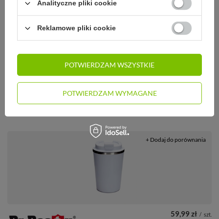
Analityczne pliki cookie
Reklamowe pliki cookie
59,99 zł
/
szt.
POTWIERDZAM WSZYSTKIE
Szczelny kubek termiczny Dr.Bacty
POTWIERDZAM WYMAGANE
Terra RCS 300ml – Stal z recyklingu
- Czarny Mat
+ Dodaj do porównania
59,99 zł
/
szt.