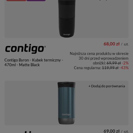
68,00 zł
/
szt.
Najniższa cena produktu w okresie
30 dni przed wprowadzeniem
Contigo Byron - Kubek termiczny -
obniżki:
69,99 zł
-2%
470ml - Matte Black
Cena regularna:
119,99 zł
-43%
+ Dodaj do porównania
69,00 zł
/
szt.