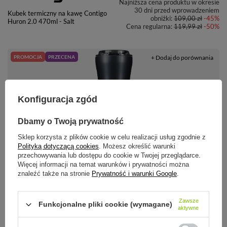
Najniższa cena produktu w okresie
30 dni przed wprowadzeniem
Kubek termiczny na kawę Contigo
obniżki:
109,00 zł
-45%
Huron 2.0 470ml - Salt
Cena regularna:
119,99 zł
-50%
PROMOCJA
PRZECENA
+ Dodaj do porównania
Konfiguracja zgód
Dbamy o Twoją prywatność
59,99 zł
/
szt.
Sklep korzysta z plików cookie w celu realizacji usług zgodnie z
Polityką dotyczącą cookies
. Możesz określić warunki
Najniższa cena produktu w okresie
przechowywania lub dostępu do cookie w Twojej przeglądarce.
30 dni przed wprowadzeniem
Dr.Bacty Apollo 2.0 - Kubek
Więcej informacji na temat warunków i prywatności można
obniżki:
99,99 zł
-40%
termiczny na kawę - 360 ml -
znaleźć także na stronie
Prywatność i warunki Google
.
Gunmetal
Zawsze
Funkcjonalne pliki cookie (wymagane)
aktywne
+ Dodaj do porównania