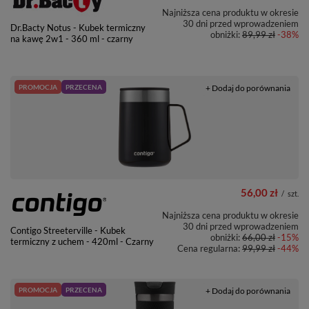
Najniższa cena produktu w okresie
30 dni przed wprowadzeniem
Dr.Bacty Notus - Kubek termiczny
obniżki:
89,99 zł
-38%
na kawę 2w1 - 360 ml - czarny
PROMOCJA
PRZECENA
+ Dodaj do porównania
56,00 zł
/
szt.
Najniższa cena produktu w okresie
30 dni przed wprowadzeniem
Contigo Streeterville - Kubek
obniżki:
66,00 zł
-15%
termiczny z uchem - 420ml - Czarny
Cena regularna:
99,99 zł
-44%
PROMOCJA
PRZECENA
+ Dodaj do porównania