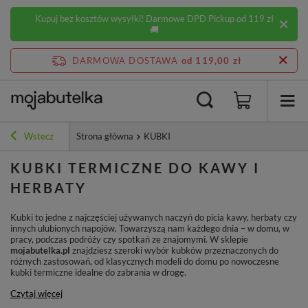
Kupuj bez kosztów wysyłki! Darmowe DPD Pickup od 119 zł
🚚
DARMOWA DOSTAWA
od 119,00 zł
Wstecz
Strona główna
KUBKI
KUBKI TERMICZNE DO KAWY I
HERBATY
Kubki to jedne z najczęściej używanych naczyń do picia kawy, herbaty czy
innych ulubionych napojów. Towarzyszą nam każdego dnia – w domu, w
pracy, podczas podróży czy spotkań ze znajomymi. W sklepie
mojabutelka.pl
znajdziesz szeroki wybór kubków przeznaczonych do
różnych zastosowań, od klasycznych modeli do domu po nowoczesne
kubki termiczne idealne do zabrania w drogę.
Czytaj więcej