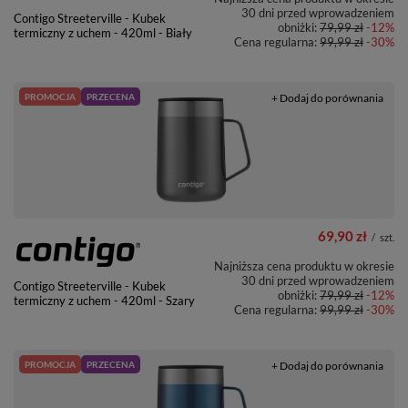
30 dni przed wprowadzeniem
Contigo Streeterville - Kubek
obniżki:
79,99 zł
-12%
termiczny z uchem - 420ml - Biały
Cena regularna:
99,99 zł
-30%
PROMOCJA
PRZECENA
+ Dodaj do porównania
69,90 zł
/
szt.
Najniższa cena produktu w okresie
30 dni przed wprowadzeniem
Contigo Streeterville - Kubek
obniżki:
79,99 zł
-12%
termiczny z uchem - 420ml - Szary
Cena regularna:
99,99 zł
-30%
PROMOCJA
PRZECENA
+ Dodaj do porównania