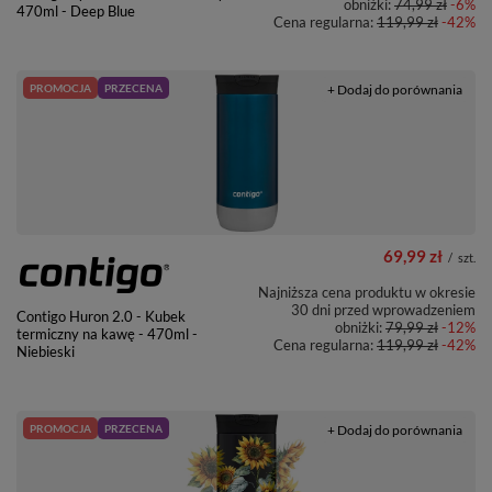
obniżki:
74,99 zł
-6%
470ml - Deep Blue
Cena regularna:
119,99 zł
-42%
PROMOCJA
PRZECENA
+ Dodaj do porównania
69,99 zł
/
szt.
Najniższa cena produktu w okresie
30 dni przed wprowadzeniem
Contigo Huron 2.0 - Kubek
obniżki:
79,99 zł
-12%
termiczny na kawę - 470ml -
Cena regularna:
119,99 zł
-42%
Niebieski
PROMOCJA
PRZECENA
+ Dodaj do porównania