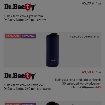
45,99 zł
/
szt.
Kubek termiczny z grawerem
Dr.Bacty Notus 360 ml - czarny
PROMOCJA
PRZECENA
+ Dodaj do porównania
49,50 zł
/
szt.
Najniższa cena produktu w okresie
30 dni przed wprowadzeniem
Kubek termiczny na kawę 2w1
obniżki:
89,99 zł
-44%
Dr.Bacty Notus 360 ml - granatowy