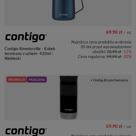
69,90 zł
/
szt.
Najniższa cena produktu w okresie
30 dni przed wprowadzeniem
Contigo Streeterville - Kubek
obniżki:
78,99 zł
-11%
termiczny z uchem- 420ml -
Cena regularna:
99,99 zł
-30%
Niebieski
PROMOCJA
PRZECENA
+ Dodaj do porównania
69,90 zł
/
szt.
Najniższa cena produktu w okresie