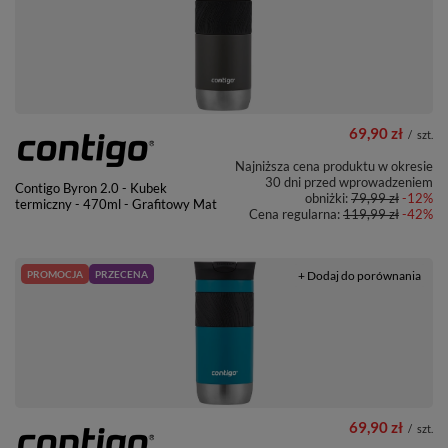
69,90 zł
/
szt.
Najniższa cena produktu w okresie
30 dni przed wprowadzeniem
Contigo Byron 2.0 - Kubek
obniżki:
79,99 zł
-12%
termiczny - 470ml - Grafitowy Mat
Cena regularna:
119,99 zł
-42%
PROMOCJA
PRZECENA
+ Dodaj do porównania
69,90 zł
/
szt.