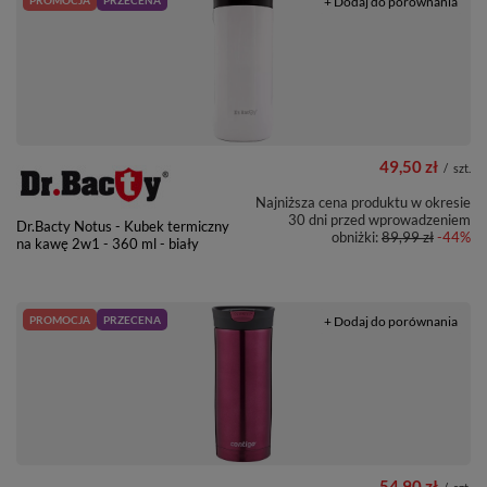
PROMOCJA
PRZECENA
+ Dodaj do porównania
49,50 zł
/
szt.
Najniższa cena produktu w okresie
30 dni przed wprowadzeniem
Dr.Bacty Notus - Kubek termiczny
obniżki:
89,99 zł
-44%
na kawę 2w1 - 360 ml - biały
PROMOCJA
PRZECENA
+ Dodaj do porównania
54,90 zł