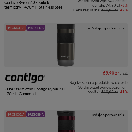
30 dni przed wprowadzeniem
Contigo Byron 2.0 - Kubek
obniżki:
74,90 zł
-6%
termiczny - 470ml - Stainless Steel
Cena regularna:
119,99 zł
-42%
PROMOCJA
PRZECENA
+ Dodaj do porównania
69,90 zł
/
szt.
Najniższa cena produktu w okresie
30 dni przed wprowadzeniem
Kubek termiczny Contigo Byron 2.0
obniżki:
119,99 zł
-41%
470ml - Gunmetal
PROMOCJA
PRZECENA
+ Dodaj do porównania