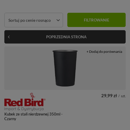
Zmień sortowanie
Sortuj po cenie rosnąco
FILTROWANIE
POPRZEDNIA STRONA
+ Dodaj do porównania
29,99 zł
/
szt.
Kubek ze stali nierdzewnej 350ml -
Czarny