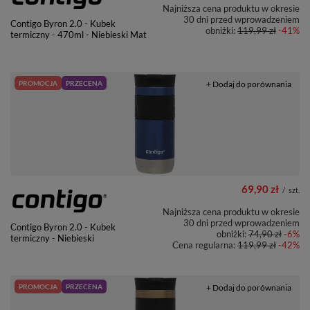
Najniższa cena produktu w okresie
30 dni przed wprowadzeniem
Contigo Byron 2.0 - Kubek
obniżki:
119,99 zł
-41%
termiczny - 470ml - Niebieski Mat
PROMOCJA
PRZECENA
+ Dodaj do porównania
69,90 zł
/
szt.
Najniższa cena produktu w okresie
30 dni przed wprowadzeniem
Contigo Byron 2.0 - Kubek
obniżki:
74,90 zł
-6%
termiczny - Niebieski
Cena regularna:
119,99 zł
-42%
PROMOCJA
PRZECENA
+ Dodaj do porównania