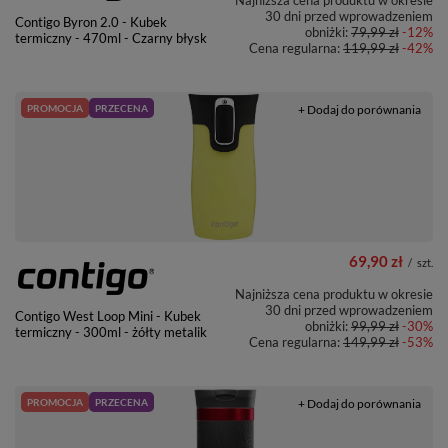
30 dni przed wprowadzeniem
Contigo Byron 2.0 - Kubek
obniżki:
79,99 zł
-12%
termiczny - 470ml - Czarny błysk
Cena regularna:
119,99 zł
-42%
PROMOCJA
PRZECENA
+ Dodaj do porównania
69,90 zł
/
szt.
Najniższa cena produktu w okresie
30 dni przed wprowadzeniem
Contigo West Loop Mini - Kubek
obniżki:
99,99 zł
-30%
termiczny - 300ml - żółty metalik
Cena regularna:
149,99 zł
-53%
PROMOCJA
PRZECENA
+ Dodaj do porównania