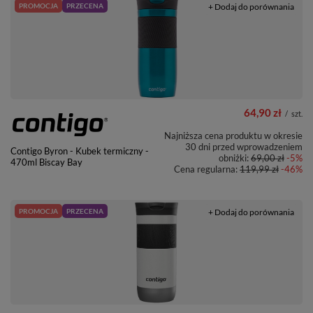
PROMOCJA
PRZECENA
+ Dodaj do porównania
64,90 zł
/
szt.
Najniższa cena produktu w okresie
30 dni przed wprowadzeniem
Contigo Byron - Kubek termiczny -
obniżki:
69,00 zł
-5%
470ml Biscay Bay
Cena regularna:
119,99 zł
-46%
PROMOCJA
PRZECENA
+ Dodaj do porównania