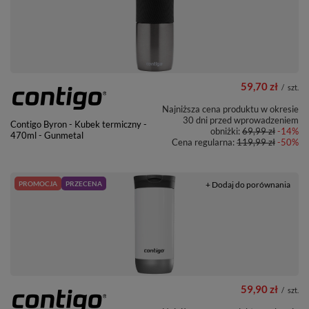
59,70 zł
/
szt.
Najniższa cena produktu w okresie
30 dni przed wprowadzeniem
Contigo Byron - Kubek termiczny -
obniżki:
69,99 zł
-14%
470ml - Gunmetal
Cena regularna:
119,99 zł
-50%
PROMOCJA
PRZECENA
+ Dodaj do porównania
59,90 zł
/
szt.