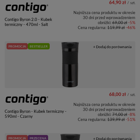
64,90 zł
/
szt.
Najniższa cena produktu w okresie
30 dni przed wprowadzeniem
Contigo Byron 2.0 - Kubek
obniżki:
69,00 zł
-5%
termiczny - 470ml - Salt
Cena regularna:
119,99 zł
-46%
PROMOCJA
BESTSELLER
+ Dodaj do porównania
68,00 zł
/
szt.
Najniższa cena produktu w okresie
30 dni przed wprowadzeniem
Contigo Byron - Kubek termiczny -
obniżki:
74,00 zł
-8%
590ml - Czarny
Cena regularna:
139,99 zł
-51%
PROMOCJA
PRZECENA
+ Dodaj do porównania