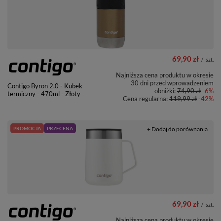
69,90 zł
/
szt.
Najniższa cena produktu w okresie
30 dni przed wprowadzeniem
Contigo Byron 2.0 - Kubek
obniżki:
74,90 zł
-6%
termiczny - 470ml - Złoty
Cena regularna:
119,99 zł
-42%
PROMOCJA
PRZECENA
+ Dodaj do porównania
69,90 zł
/
szt.
Najniższa cena produktu w okresie