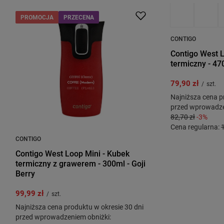
PROMOCJA
PRZECENA
PROMOCJA
B
CONTIGO
Contigo West L
termiczny - 47
79,90 zł
/
szt.
Najniższa cena p
przed wprowadze
82,70 zł
-3%
Cena regularna:
CONTIGO
Contigo West Loop Mini - Kubek
termiczny z grawerem - 300ml - Goji
Berry
99,99 zł
/
szt.
Najniższa cena produktu w okresie 30 dni
przed wprowadzeniem obniżki: