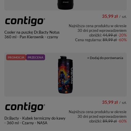
35,99 zł
/
szt.
Najniższa cena produktu w okresie
30 dni przed wprowadzeniem
Cooler na puszkę Dr.Bacty Notus
obniżki:
44,99 zł
-20%
360 ml - Pan Kierownik - czarny
Cena regularna:
89,99 zł
-60%
PROMOCJA
PRZECENA
+ Dodaj do porównania
35,99 zł
/
szt.
Najniższa cena produktu w okresie
30 dni przed wprowadzeniem
Dr.Bacty - Kubek termiczny do kawy
obniżki:
89,99 zł
-60%
- 360 ml - Czarny - NASA