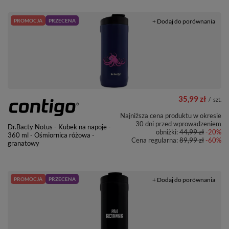
PROMOCJA
PRZECENA
+ Dodaj do porównania
35,99 zł
/
szt.
Najniższa cena produktu w okresie
30 dni przed wprowadzeniem
Dr.Bacty Notus - Kubek na napoje -
obniżki:
44,99 zł
-20%
360 ml - Ośmiornica różowa -
Cena regularna:
89,99 zł
-60%
granatowy
PROMOCJA
PRZECENA
+ Dodaj do porównania