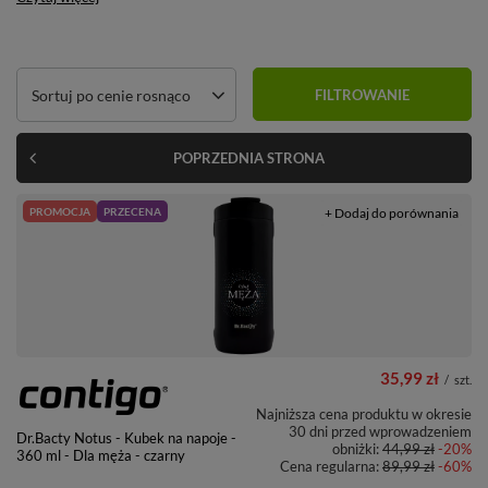
Zmień sortowanie
Sortuj po cenie rosnąco
FILTROWANIE
POPRZEDNIA STRONA
PROMOCJA
PRZECENA
+ Dodaj do porównania
35,99 zł
/
szt.
Najniższa cena produktu w okresie
30 dni przed wprowadzeniem
Dr.Bacty Notus - Kubek na napoje -
obniżki:
44,99 zł
-20%
360 ml - Dla męża - czarny
Cena regularna:
89,99 zł
-60%