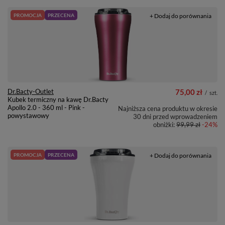
PROMOCJA
PRZECENA
+ Dodaj do porównania
Dr.Bacty-Outlet
75,00 zł
/
szt.
Kubek termiczny na kawę Dr.Bacty
Apollo 2.0 - 360 ml - Pink -
Najniższa cena produktu w okresie
powystawowy
30 dni przed wprowadzeniem
obniżki:
99,99 zł
-24%
PROMOCJA
PRZECENA
+ Dodaj do porównania