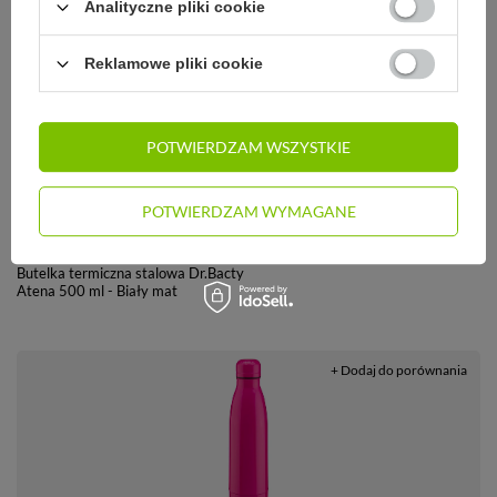
Analityczne pliki cookie
+ Dodaj do porównania
Reklamowe pliki cookie
POTWIERDZAM WSZYSTKIE
POTWIERDZAM WYMAGANE
69,99 zł
/
szt.
Butelka termiczna stalowa Dr.Bacty
Atena 500 ml - Biały mat
+ Dodaj do porównania