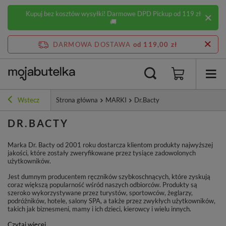
Kupuj bez kosztów wysyłki! Darmowe DPD Pickup od 119 zł
🚚
DARMOWA DOSTAWA
od 119,00 zł
Wstecz
Strona główna
MARKI
Dr.Bacty
DR.BACTY
Marka Dr. Bacty od 2001 roku dostarcza klientom produkty najwyższej
jakości, które zostały zweryfikowane przez tysiące zadowolonych
użytkowników.
Jest dumnym producentem ręczników szybkoschnących, które zyskują
coraz większą popularność wśród naszych odbiorców. Produkty są
szeroko wykorzystywane przez turystów, sportowców, żeglarzy,
podróżników, hotele, salony SPA, a także przez zwykłych użytkowników,
takich jak biznesmeni, mamy i ich dzieci, kierowcy i wielu innych.
Czytaj więcej