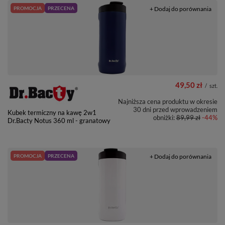
PROMOCJA
PRZECENA
+ Dodaj do porównania
49,50 zł
/
szt.
Najniższa cena produktu w okresie
30 dni przed wprowadzeniem
Kubek termiczny na kawę 2w1
obniżki:
89,99 zł
-44%
Dr.Bacty Notus 360 ml - granatowy
PROMOCJA
PRZECENA
+ Dodaj do porównania