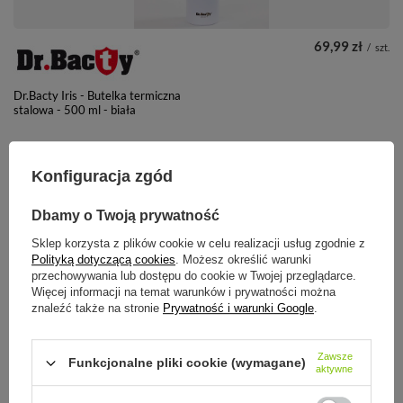
69,99 zł
/
szt.
Dr.Bacty Iris - Butelka termiczna
stalowa - 500 ml - biała
Konfiguracja zgód
+ Dodaj do porównania
Dbamy o Twoją prywatność
Sklep korzysta z plików cookie w celu realizacji usług zgodnie z
Polityką dotyczącą cookies
. Możesz określić warunki
przechowywania lub dostępu do cookie w Twojej przeglądarce.
Więcej informacji na temat warunków i prywatności można
znaleźć także na stronie
Prywatność i warunki Google
.
69,99 zł
/
szt.
Zawsze
Butelka termiczna stalowa Dr.Bacty
Funkcjonalne pliki cookie (wymagane)
aktywne
Iris 500 ml - czerwona