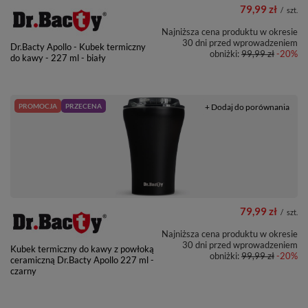
79,99 zł
/
szt.
Najniższa cena produktu w okresie
30 dni przed wprowadzeniem
Dr.Bacty Apollo - Kubek termiczny
obniżki:
99,99 zł
-20%
do kawy - 227 ml - biały
PROMOCJA
PRZECENA
+ Dodaj do porównania
79,99 zł
/
szt.
Najniższa cena produktu w okresie
30 dni przed wprowadzeniem
Kubek termiczny do kawy z powłoką
obniżki:
99,99 zł
-20%
ceramiczną Dr.Bacty Apollo 227 ml -
czarny