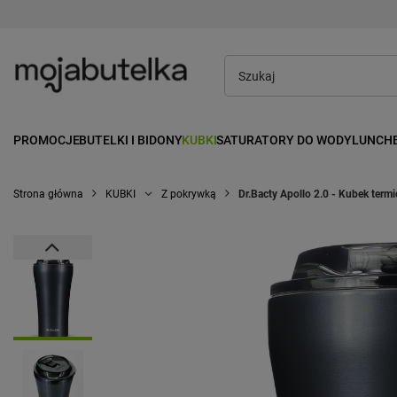
PROMOCJE
BUTELKI I BIDONY
KUBKI
SATURATORY DO WODY
LUNCH
Strona główna
KUBKI
Z pokrywką
Dr.Bacty Apollo 2.0 - Kubek term