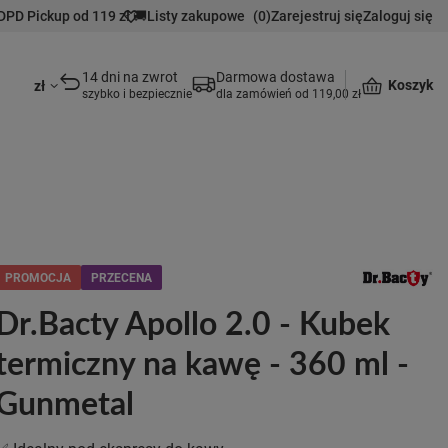
DPD Pickup od 119 zł 🚚
Listy zakupowe
(
0
)
Zarejestruj się
Zaloguj się
14 dni na zwrot
Darmowa dostawa
Koszyk
zł
szybko i bezpiecznie
dla zamówień od 119,00 zł
PROMOCJA
PRZECENA
Dr.Bacty Apollo 2.0 - Kubek
termiczny na kawę - 360 ml -
Gunmetal