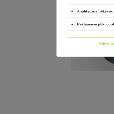
Analityczne pliki coo
Reklamowe pliki coo
Potwier