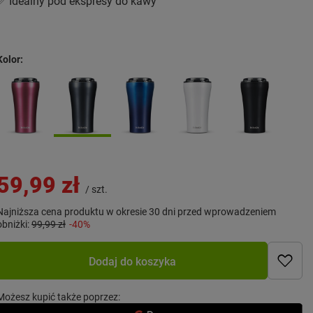
✅ Idealny pod ekspresy do kawy
Kolor
59,99 zł
/
szt.
Najniższa cena produktu w okresie 30 dni przed wprowadzeniem
obniżki:
99,99 zł
-40%
Dodaj do koszyka
Możesz kupić także poprzez: