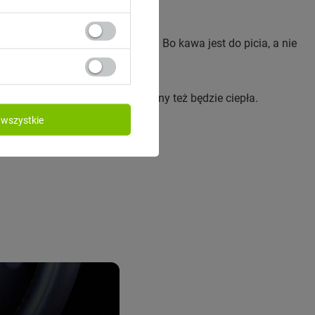
i utrzyma ciepło aż do 4h.
y się jak długo utrzyma ciepło. Bo kawa jest do picia, a nie
 chwili przyjemności to za 4 godziny też będzie ciepła.
wszystkie