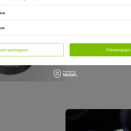
Przy swojej niedużej pojemnośc
kie
Chociaż tak naprawdę nie ścigam
do kiszenia w stalowym kubku.
kie
Ale jeśli coś oderwie Cię od tej
dzam wymagane
Potwierdzam 