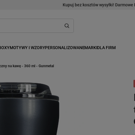
Kupuj bez kosztów wysyłki! Darmowe 
BOXY
MOTYWY I WZORY
PERSONALIZOWANE
MARKI
DLA FIRM
iczny na kawę - 360 ml - Gunmetal