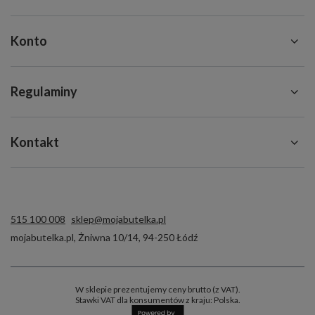
Konto
Regulaminy
Kontakt
515 100 008
sklep@mojabutelka.pl
mojabutelka.pl
,
Żniwna 10/14
,
94-250
Łódź
W sklepie prezentujemy ceny brutto (z VAT).
Stawki VAT dla konsumentów z kraju:
Polska
.