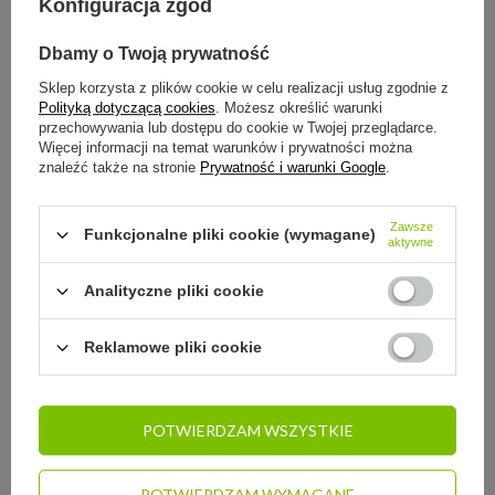
Konfiguracja zgód
Ten produkt nie jest dostępny w sklepie stacjonarnym
Bezpieczne zakupy
Dbamy o Twoją prywatność
Odroczone płatności
. Kup teraz, zapłać za 30 dni, jeżeli nie
zwrócisz
Sklep korzysta z plików cookie w celu realizacji usług zgodnie z
Polityką dotyczącą cookies
. Możesz określić warunki
przechowywania lub dostępu do cookie w Twojej przeglądarce.
Więcej informacji na temat warunków i prywatności można
znaleźć także na stronie
Prywatność i warunki Google
.
SZCZEGÓŁOWE INFORMACJE
Zawsze
Funkcjonalne pliki cookie (wymagane)
DO POBRANIA
aktywne
Analityczne pliki cookie
STREFA REKOMENDACJI
Reklamowe pliki cookie
ZADAJ PYTANIE
POTWIERDZAM WSZYSTKIE
OPINIE
POTWIERDZAM WYMAGANE