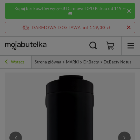
Kupuj bez kosztów wysyłki! Darmowe DPD Pickup od 119 zł
🚚
DARMOWA DOSTAWA
od 119,00 zł
Wstecz
Strona główna
MARKI
Dr.Bacty
Dr.Bacty Notus - Ku