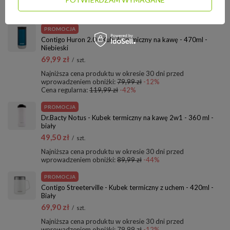
ZOBACZ RÓWNIEŻ:
PROMOCJA
Contigo Huron 2.0 - Kubek termiczny na kawę - 470ml -
Niebieski
69,99 zł
/
szt.
Najniższa cena produktu w okresie 30 dni przed
wprowadzeniem obniżki:
79,99 zł
-12%
Cena regularna:
119,99 zł
-42%
PROMOCJA
Dr.Bacty Notus - Kubek termiczny na kawę 2w1 - 360 ml -
biały
49,50 zł
/
szt.
Najniższa cena produktu w okresie 30 dni przed
wprowadzeniem obniżki:
89,99 zł
-44%
PROMOCJA
Contigo Streeterville - Kubek termiczny z uchem - 420ml -
Biały
69,90 zł
/
szt.
Najniższa cena produktu w okresie 30 dni przed
wprowadzeniem obniżki:
79,99 zł
-12%