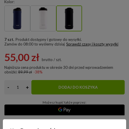
Kolor
7 szt.
Produkt dostępny i gotowy do wysyłki
Zamów do
08:00 to wyślemy dzisiaj
Sprawdź czasy i koszty wysyłki
55,00 zł
brutto
/
szt.
Najniższa cena produktu w okresie 30 dni przed wprowadzeniem
obniżki:
89,99 zł
-38%
-
+
DODAJ DO KOSZYKA
Możesz kupić także poprzez:
14
dni na łatwy zwrot