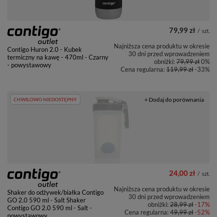
79,99 zł
/
szt.
Najniższa cena produktu w okresie
Contigo Huron 2.0 - Kubek
30 dni przed wprowadzeniem
termiczny na kawę - 470ml - Czarny
obniżki:
79,99 zł
0%
- powystawowy
Cena regularna:
119,99 zł
-33%
+ Dodaj do porównania
CHWILOWO NIEDOSTĘPNY
24,00 zł
/
szt.
Najniższa cena produktu w okresie
Shaker do odżywek/białka Contigo
30 dni przed wprowadzeniem
GO 2.0 590 ml - Salt Shaker
obniżki:
28,99 zł
-17%
Contigo GO 2.0 590 ml - Salt -
Cena regularna:
49,99 zł
-52%
powystawowy