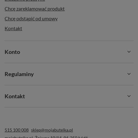
Chcę zareklamować produkt
Chcę odstąpić od umowy
Kontakt
Konto
Regulaminy
Kontakt
515 100 008
sklep@mojabutelka.pl
mojabutelka.pl
,
Żniwna 10/14
,
94-250
Łódź