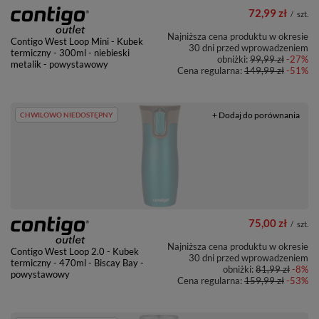
72,99 zł
/
szt.
Najniższa cena produktu w okresie
Contigo West Loop Mini - Kubek
30 dni przed wprowadzeniem
termiczny - 300ml - niebieski
obniżki:
99,99 zł
-27%
metalik - powystawowy
Cena regularna:
149,99 zł
-51%
+ Dodaj do porównania
CHWILOWO NIEDOSTĘPNY
75,00 zł
/
szt.
Najniższa cena produktu w okresie
Contigo West Loop 2.0 - Kubek
30 dni przed wprowadzeniem
termiczny - 470ml - Biscay Bay -
obniżki:
81,99 zł
-8%
powystawowy
Cena regularna:
159,99 zł
-53%