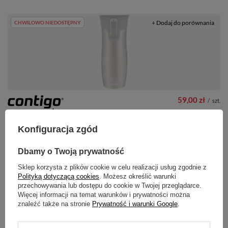
+ Dodaj do porównania
CHWILOWO NIEDOSTĘPNY
59,00 zł
/
szt.
Najniższa cena produktu w okresie
Contigo West Loop - Kubek
30 dni przed wprowadzeniem
Konfiguracja zgód
termiczny - Latte - powystawowy
obniżki:
84,99 zł
-30%
Cena regularna:
159,99 zł
-63%
Dbamy o Twoją prywatność
Sklep korzysta z plików cookie w celu realizacji usług zgodnie z
+ Dodaj do porównania
CHWILOWO NIEDOSTĘPNY
Polityką dotyczącą cookies
. Możesz określić warunki
przechowywania lub dostępu do cookie w Twojej przeglądarce.
Więcej informacji na temat warunków i prywatności można
znaleźć także na stronie
Prywatność i warunki Google
.