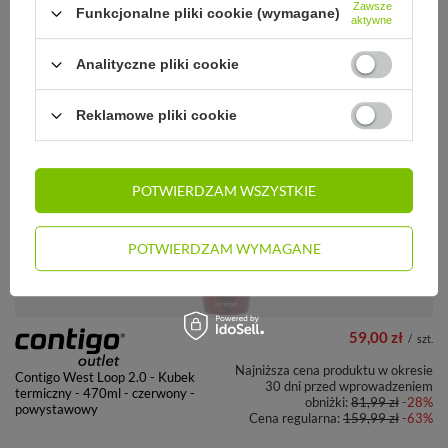
Zawsze
Funkcjonalne pliki cookie (wymagane)
aktywne
59,00 zł
/
szt.
Analityczne pliki cookie
Najniższa cena produktu w okresie
Contigo West Loop 2.0 - Kubek
30 dni przed wprowadzeniem
termiczny - 470ml granat mat -
obniżki:
75,00 zł
-21%
powystawowy
Reklamowe pliki cookie
Cena regularna:
159,99 zł
-63%
+ Dodaj do porównania
CHWILOWO NIEDOSTĘPNY
POTWIERDZAM WSZYSTKIE
POTWIERDZAM WYMAGANE
59,00 zł
/
szt.
Najniższa cena produktu w okresie
Contigo West Loop 2.0 - Kubek
30 dni przed wprowadzeniem
termiczny - 470ml - czerwony -
obniżki:
81,99 zł
-28%
powystawowy
Cena regularna:
159,99 zł
-63%