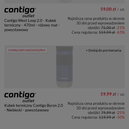
59,00 zł
/
szt.
Najniższa cena produktu w okresie
Contigo West Loop 2.0 - Kubek
30 dni przed wprowadzeniem
termiczny - 470ml - różowy mat -
obniżki:
75,00 zł
-21%
powystawowy
Cena regularna:
159,99 zł
-63%
+ Dodaj do porównania
CHWILOWO NIEDOSTĘPNY
59,99 zł
/
szt.
Najniższa cena produktu w okresie
Kubek termiczny Contigo Byron 2.0
30 dni przed wprowadzeniem
- Niebieski - powystawowy
obniżki:
79,99 zł
-25%
Cena regularna:
119,99 zł
-50%