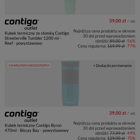
39,00 zł
/
szt.
Najniższa cena produktu w okresie
Kubek termiczny ze słomką Contigo
30 dni przed wprowadzeniem
Streeterville Tumbler 1200 ml -
obniżki:
89,00 zł
-56%
Reef - powystawowy
Cena regularna:
169,99 zł
-77%
+ Dodaj do porównania
CHWILOWO NIEDOSTĘPNY
39,00 zł
/
szt.
Najniższa cena produktu w okresie
Kubek termiczny Contigo Byron
30 dni przed wprowadzeniem
470ml - Biscay Bay - powystawowy
obniżki:
77,99 zł
-49%
Cena regularna:
129,00 zł
-70%