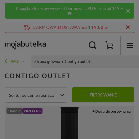
Kupuj bez kosztów wysyłki! Darmowe DPD Pickup od 119 zł
🚚
DARMOWA DOSTAWA
od 119,00 zł
Wstecz
Strona główna
Contigo outlet
CONTIGO OUTLET
Zmień sortowanie
Sortuj po cenie rosnąco
FILTROWANIE
OKAZJA
PRZECENA
+ Dodaj do porównania