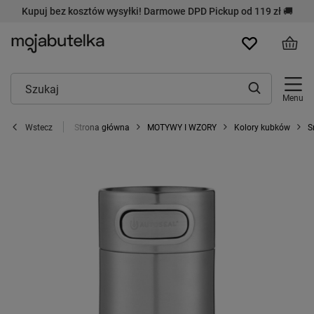
Kupuj bez kosztów wysyłki! Darmowe DPD Pickup od 119 zł 🚚
Menu
Strona główna
MOTYWY I WZORY
Kolory kubków
S
Wstecz