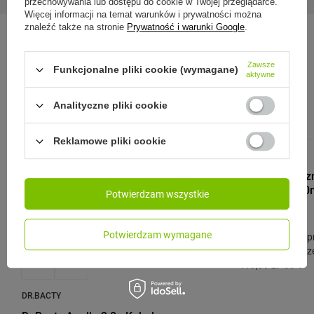
przechowywania lub dostępu do cookie w Twojej przeglądarce.
Więcej informacji na temat warunków i prywatności można
znaleźć także na stronie
Prywatność i warunki Google
.
Zobacz również:
Zawsze
Funkcjonalne pliki cookie (wymagane)
aktywne
Analityczne pliki cookie
PRZECENA
PROMOCJA
P
Reklamowe pliki cookie
CONTIGO
Kubek termicz
Huron 2.0 470m
Potwierdzam wszystkie
79,99 zł
/
szt.
Potwierdzam wymagane
Najniższa cena p
przed wprowadze
119,99 zł
-33%
DR.BACTY