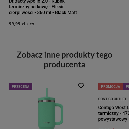
Dr.Bacty Apollo 2.0 - Kubek
termiczny na kawę - Eliksir
cierpliwości - 360 ml - Black Matt
99,99 zł
/
szt.
Zobacz inne produkty tego
producenta
PRZECENA
PROMOCJA
P
CONTIGO OUTLET
Contigo West L
termiczny - 47
powystawowy