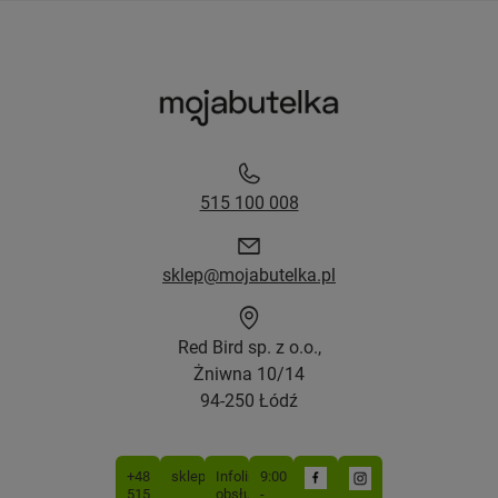
515 100 008
sklep@mojabutelka.pl
Red Bird sp. z o.o.,
Żniwna 10/14
94-250 Łódź
+48
sklep@mojabutelka.pl
Infolinia
9:00
515
obsługiwana
-