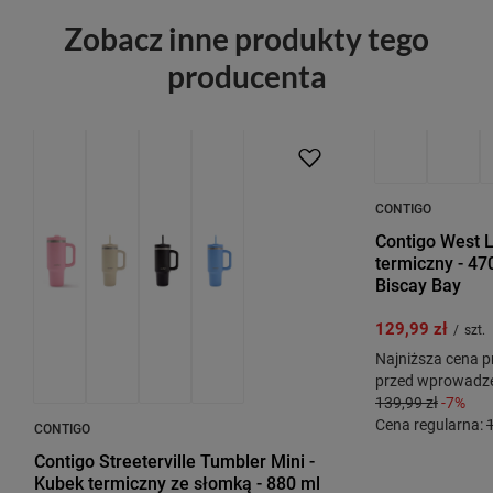
Zobacz inne produkty tego
producenta
OKAZJA
PRZECENA
PROMOCJA
P
CONTIGO
Contigo West L
termiczny - 47
Biscay Bay
129,99 zł
/
szt.
Najniższa cena p
przed wprowadze
139,99 zł
-7%
Cena regularna:
CONTIGO
Contigo Streeterville Tumbler Mini -
Kubek termiczny ze słomką - 880 ml