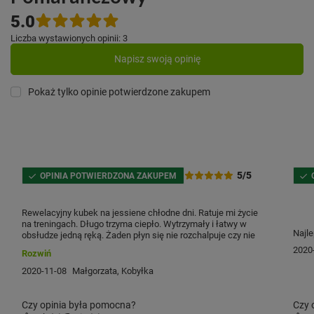
5.0
Liczba wystawionych opinii: 3
Napisz swoją opinię
Pokaż tylko opinie potwierdzone zakupem
5/5
OPINIA POTWIERDZONA ZAKUPEM
Rewelacyjny kubek na jessiene chłodne dni. Ratuje mi życie
na treningach. Długo trzyma ciepło. Wytrzymały i łatwy w
Najle
obsłudze jedną ręką. Żaden płyn się nie rozchalpuje czy nie
wycieka. Bardzo bardzo polecam
2020
Rozwiń
2020-11-08
Małgorzata, Kobyłka
Czy opinia była pomocna?
Czy 