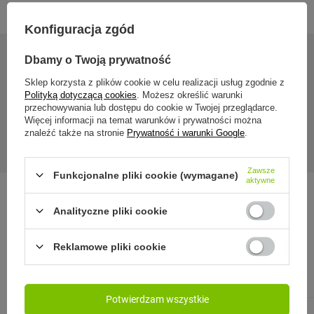
Konfiguracja zgód
Dbamy o Twoją prywatność
24 miesiące gwarancji
Sklep korzysta z plików cookie w celu realizacji usług zgodnie z
Polityką dotyczącą cookies
. Możesz określić warunki
przechowywania lub dostępu do cookie w Twojej przeglądarce.
Gwarancja 24 miesiące od dnia zakupu. Wymagany dowód
Więcej informacji na temat warunków i prywatności można
zakupu do reklamacji.
znaleźć także na stronie
Prywatność i warunki Google
.
Zawsze
Funkcjonalne pliki cookie (wymagane)
aktywne
Analityczne pliki cookie
Zobacz również:
Reklamowe pliki cookie
PROMOCJA
PRZECENA
PROMOCJA
P
Potwierdzam wszystkie
CONTIGO