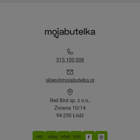
515 100 008
sklep@mojabutelka.pl
Red Bird sp. z o.o.,
Żniwna 10/14
94-250 Łódź
+48
sklep@mojabutelka.pl
Infolinia
9:00