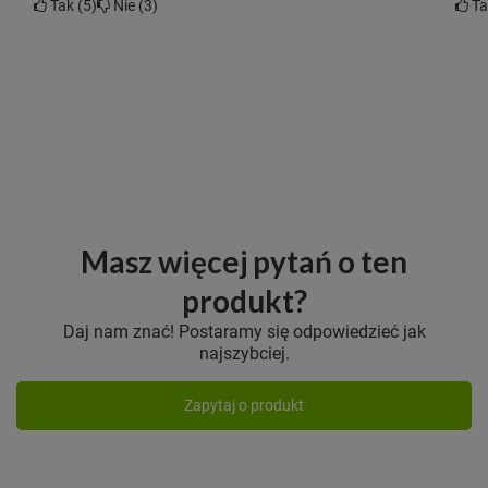
Tak
5
Nie
3
T
Masz więcej pytań o ten
produkt?
Daj nam znać! Postaramy się odpowiedzieć jak
najszybciej.
Zapytaj o produkt