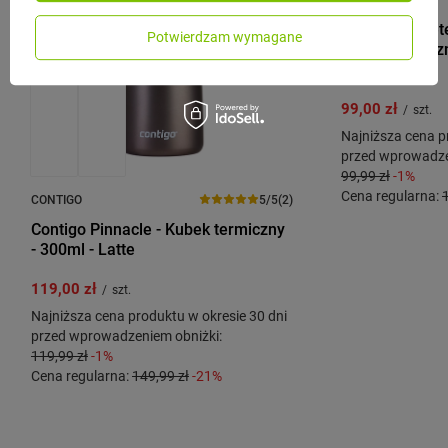
Contigo Streete
Potwierdzam wymagane
Kubek termicz
ml - Galactic
99,00 zł
/
szt.
Najniższa cena p
przed wprowadze
99,99 zł
-1%
Cena regularna:
CONTIGO
5/5
(2)
Contigo Pinnacle - Kubek termiczny
- 300ml - Latte
119,00 zł
/
szt.
Najniższa cena produktu w okresie 30 dni
przed wprowadzeniem obniżki:
119,99 zł
-1%
Cena regularna:
149,99 zł
-21%