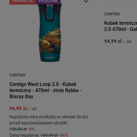
PROMOCJA
PRZECENA
PRZECENA
CONTIGO
Kubek termicz
2.0 470ml - Ga
94,99 zł
/
szt.
CONTIGO
Contigo West Loop 2.0 - Kubek
termiczny - 470ml - złota Rybka -
Biscay Bay
94,99 zł
/
szt.
Najniższa cena produktu w okresie 30 dni
przed wprowadzeniem obniżki:
105,00 zł
-9%
Cena regularna:
169,99 zł
-44%