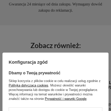
Gwarancja 24 miesiące od dnia zakupu. Wymagany dowód
zakupu do reklamacji.
Zobacz również:
Konfiguracja zgód
PROMOCJA
PRZECENA
PROMOCJA
P
Dbamy o Twoją prywatność
CONTIGO
Sklep korzysta z plików cookie w celu realizacji usług zgodnie z
Contigo West L
Polityką dotyczącą cookies
. Możesz określić warunki
termiczny - 470
przechowywania lub dostępu do cookie w Twojej przeglądarce.
Więcej informacji na temat warunków i prywatności można
94,99 zł
/
szt.
znaleźć także na stronie
Prywatność i warunki Google
.
Najniższa cena p
przed wprowadze