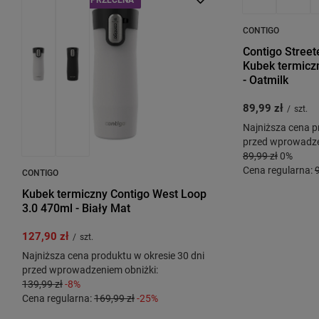
CONTIGO
Contigo Streete
Kubek termicz
- Oatmilk
89,99 zł
/
szt.
Najniższa cena p
przed wprowadze
89,99 zł
0%
Cena regularna:
CONTIGO
Kubek termiczny Contigo West Loop
3.0 470ml - Biały Mat
127,90 zł
/
szt.
Najniższa cena produktu w okresie 30 dni
przed wprowadzeniem obniżki:
139,99 zł
-8%
Cena regularna:
169,99 zł
-25%