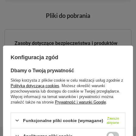
Pliki do pobrania
Zasoby dotyczące bezpieczeństwa i produktów
Instrukcja obsługi
Konfiguracja zgód
Instrukcja obsługi West Loop
Dbamy o Twoją prywatność
Sklep korzysta z plików cookie w celu realizacji usług zgodnie z
Polityką dotyczącą cookies
. Możesz określić warunki
przechowywania lub dostępu do cookie w Twojej przeglądarce.
AutoSeal - instrukcja czyszczenia
Więcej informacji na temat warunków i prywatności można
znaleźć także na stronie
Prywatność i warunki Google
.
Zawsze
Funkcjonalne pliki cookie (wymagane)
aktywne
Analityczne pliki cookie