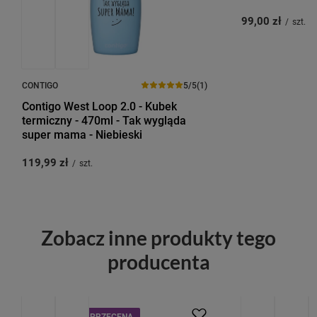
99,00 zł
/
szt.
CONTIGO
5/5
(1)
Contigo West Loop 2.0 - Kubek
termiczny - 470ml - Tak wygląda
super mama - Niebieski
119,99 zł
/
szt.
Zobacz inne produkty tego
producenta
PROMOCJA
PRZECENA
OKAZJA
PRZE