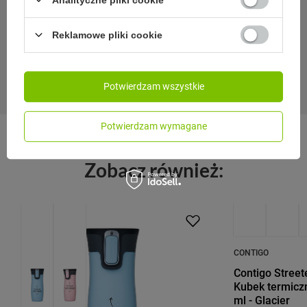
24 miesiące gwarancji
Reklamowe pliki cookie
Gwarancja 24 miesiące od dnia zakupu. Wymagany dowód
zakupu do reklamacji.
Potwierdzam wszystkie
Potwierdzam wymagane
Zobacz również:
PRZECENA
PRZECENA
CONTIGO
Contigo Streete
Kubek termicz
ml - Glacier