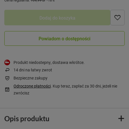
Cena regularna:
169,99 zł
-18%
Dodaj do koszyka
Powiadom o dostępności
Produkt niedostepny, dostawa wkrótce
14
dni na łatwy zwrot
Bezpieczne zakupy
Odroczone płatności
. Kup teraz, zapłać za 30 dni, jeżeli nie
zwrócisz
Opis produktu