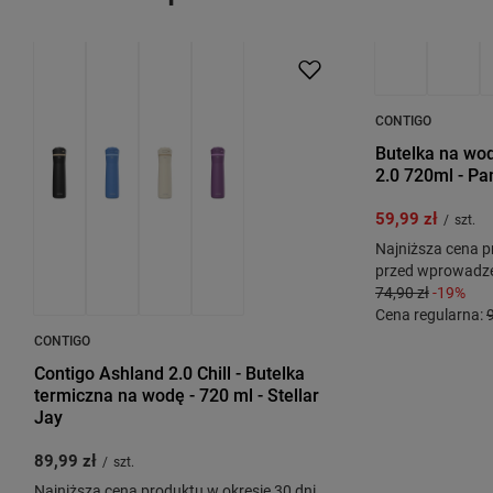
OKAZJA
PRZECENA
PROMOCJA
P
CONTIGO
Butelka na wo
2.0 720ml - Pa
59,99 zł
/
szt.
Najniższa cena p
przed wprowadze
74,90 zł
-19%
Cena regularna:
CONTIGO
Contigo Ashland 2.0 Chill - Butelka
termiczna na wodę - 720 ml - Stellar
Jay
89,99 zł
/
szt.
Najniższa cena produktu w okresie 30 dni