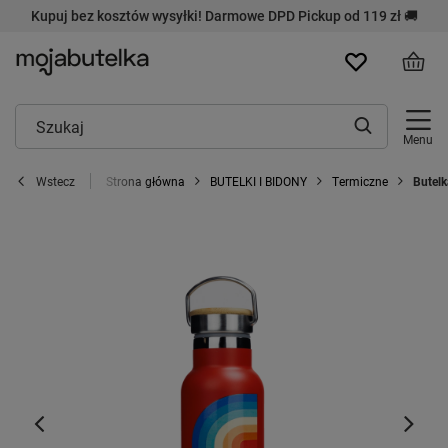
Kupuj bez kosztów wysyłki! Darmowe DPD Pickup od 119 zł 🚚
Menu
Strona główna
BUTELKI I BIDONY
Termiczne
Butelk
Wstecz