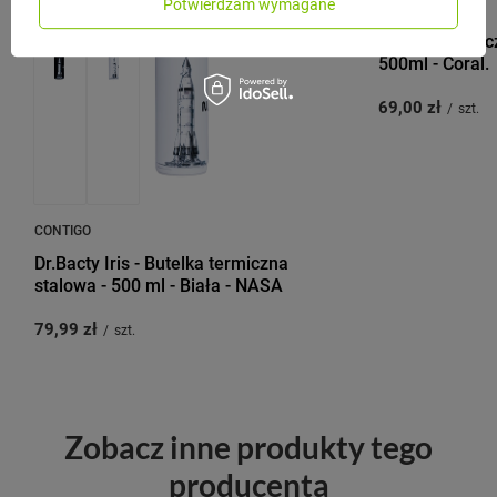
Potwierdzam wymagane
RAGSY
Butelka termic
500ml - Coral.
69,00 zł
/
szt.
CONTIGO
Dr.Bacty Iris - Butelka termiczna
stalowa - 500 ml - Biała - NASA
79,99 zł
/
szt.
Zobacz inne produkty tego
producenta