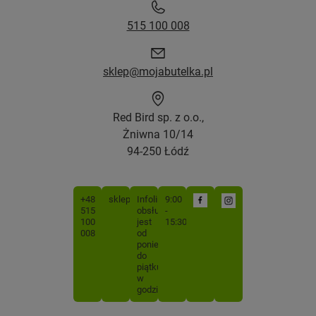
515 100 008
sklep@mojabutelka.pl
Red Bird sp. z o.o.,
Żniwna 10/14
94-250 Łódź
+48
sklep@mojabutelka.pl
Infolinia
9:00
515
obsługiwana
-
100
jest
15:30
008
od
poniedziałku
do
piątku
w
godzinach