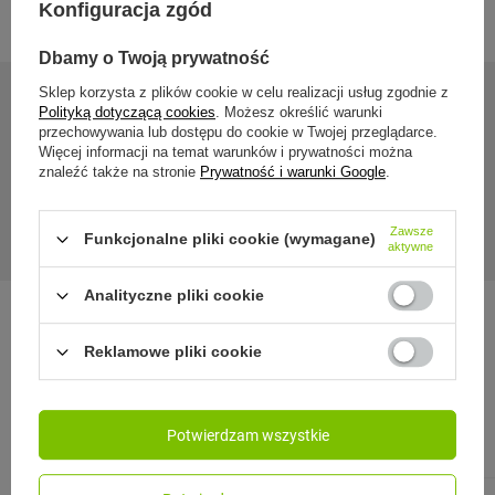
Konfiguracja zgód
Dbamy o Twoją prywatność
Sklep korzysta z plików cookie w celu realizacji usług zgodnie z
Polityką dotyczącą cookies
. Możesz określić warunki
24 miesiące gwarancji
przechowywania lub dostępu do cookie w Twojej przeglądarce.
Więcej informacji na temat warunków i prywatności można
znaleźć także na stronie
Prywatność i warunki Google
.
Gwarancja 24 miesiące od dnia zakupu. Wymagany dowód
zakupu do reklamacji.
Zawsze
Funkcjonalne pliki cookie (wymagane)
aktywne
Analityczne pliki cookie
Reklamowe pliki cookie
Zobacz również:
Potwierdzam wszystkie