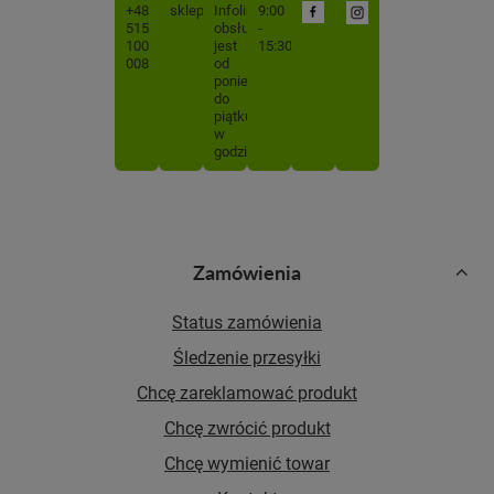
+48
sklep@mojabutelka.pl
Infolinia
9:00
515
obsługiwana
-
100
jest
15:30
008
od
poniedziałku
do
piątku
w
godzinach
Zamówienia
Status zamówienia
Śledzenie przesyłki
Chcę zareklamować produkt
Chcę zwrócić produkt
Chcę wymienić towar