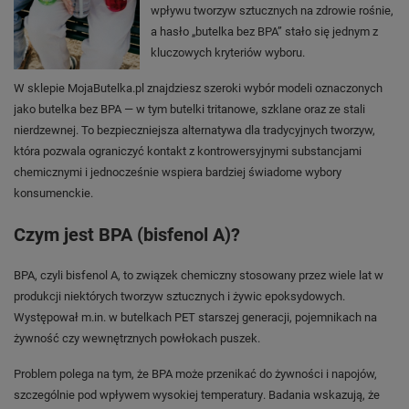
wpływu tworzyw sztucznych na zdrowie rośnie,
a hasło „butelka bez BPA” stało się jednym z
kluczowych kryteriów wyboru.
W sklepie MojaButelka.pl znajdziesz szeroki wybór modeli oznaczonych
jako butelka bez BPA — w tym butelki tritanowe, szklane oraz ze stali
nierdzewnej. To bezpieczniejsza alternatywa dla tradycyjnych tworzyw,
która pozwala ograniczyć kontakt z kontrowersyjnymi substancjami
chemicznymi i jednocześnie wspiera bardziej świadome wybory
konsumenckie.
Czym jest BPA (bisfenol A)?
BPA, czyli bisfenol A, to związek chemiczny stosowany przez wiele lat w
produkcji niektórych tworzyw sztucznych i żywic epoksydowych.
Występował m.in. w butelkach PET starszej generacji, pojemnikach na
żywność czy wewnętrznych powłokach puszek.
Problem polega na tym, że BPA może przenikać do żywności i napojów,
szczególnie pod wpływem wysokiej temperatury. Badania wskazują, że