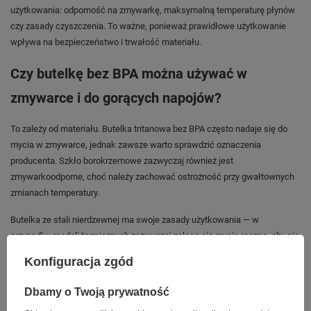
użytkowania: odporność na zmywarkę, maksymalną temperaturę płynów
czy zasady czyszczenia. To ważne, ponieważ prawidłowe użytkowanie
wpływa na bezpieczeństwo i trwałość materiału.
Czy butelkę bez BPA można używać w
zmywarce i do gorących napojów?
To zależy od materiału. Butelka tritanowa bez BPA często nadaje się do
mycia w zmywarce, jednak zawsze warto sprawdzić oznaczenia
producenta. Szkło borokrzemowe zazwyczaj również jest
zmywarkoodporne, choć należy zachować ostrożność przy gwałtownych
zmianach temperatury.
Butelka ze stali nierdzewnej ma swoje zasady użytkowania — w
przypadku modeli termicznych zazwyczaj zaleca się mycie ręczne, aby nie
uszkodzić izolacji próżniowej.
Konfiguracja zgód
Nawet jeśli plastik jest wolny od BPA, nie należy narażać go na
Dbamy o Twoją prywatność
ekstremalne temperatury, takie jak zalewanie wrzątkiem, ponieważ może
to przyspieszyć degradację materiału.