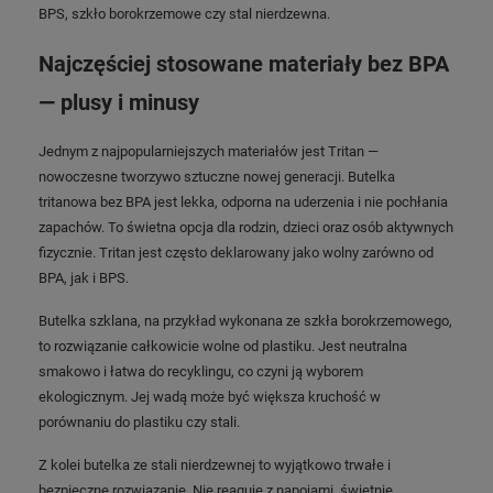
BPS, szkło borokrzemowe czy stal nierdzewna.
Najczęściej stosowane materiały bez BPA
— plusy i minusy
Jednym z najpopularniejszych materiałów jest Tritan —
nowoczesne tworzywo sztuczne nowej generacji. Butelka
tritanowa bez BPA jest lekka, odporna na uderzenia i nie pochłania
zapachów. To świetna opcja dla rodzin, dzieci oraz osób aktywnych
fizycznie. Tritan jest często deklarowany jako wolny zarówno od
BPA, jak i BPS.
Butelka szklana, na przykład wykonana ze szkła borokrzemowego,
to rozwiązanie całkowicie wolne od plastiku. Jest neutralna
smakowo i łatwa do recyklingu, co czyni ją wyborem
ekologicznym. Jej wadą może być większa kruchość w
porównaniu do plastiku czy stali.
Z kolei butelka ze stali nierdzewnej to wyjątkowo trwałe i
bezpieczne rozwiązanie. Nie reaguje z napojami, świetnie