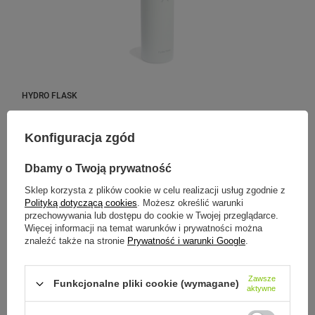
HYDRO FLASK
Hydro Flask Butelka 621ml Standard Flex Cap Agave
Konfiguracja zgód
Model:
Dbamy o Twoją prywatność
179,00 zł
/
szt.
Sklep korzysta z plików cookie w celu realizacji usług zgodnie z
Polityką dotyczącą cookies
. Możesz określić warunki
przechowywania lub dostępu do cookie w Twojej przeglądarce.
Więcej informacji na temat warunków i prywatności można
CHWILOWO NIEDOSTĘPNY
znaleźć także na stronie
Prywatność i warunki Google
.
Zawsze
Funkcjonalne pliki cookie (wymagane)
aktywne