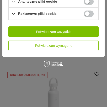
Analityczne pliki cookie
Reklamowe pliki cookie
HYDRO FLASK
Potwierdzam wszystkie
Hydro Flask Butelka 621ml Standard Flex Cap Aloe
Model:
Potwierdzam wymagane
179,00 zł
/
szt.
CHWILOWO NIEDOSTĘPNY