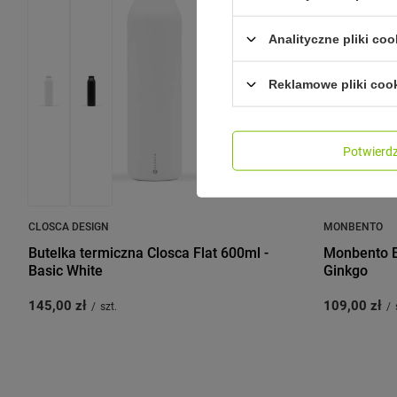
Analityczne pliki coo
Reklamowe pliki coo
Potwier
CLOSCA DESIGN
MONBENTO
Butelka termiczna Closca Flat 600ml -
Monbento B
Basic White
Ginkgo
145,00 zł
109,00 zł
/
szt.
/