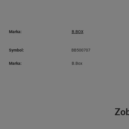
Marka:
B.BOX
Symbol:
BB500707
Marka:
B.Box
Zob