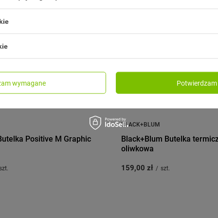
kie
kie
dzam wymagane
Potwierdzam 
BLACK+BLUM
utelka Positive M Graphic
Black+Blum Butelka termic
oliwkowa
159,00 zł
szt.
/
szt.