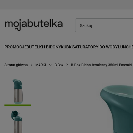
PROMOCJE
BUTELKI I BIDONY
KUBKI
SATURATORY DO WODY
LUNCH
Strona główna
MARKI
B.Box
B.Box Bidon termiczny 350ml Emerald 