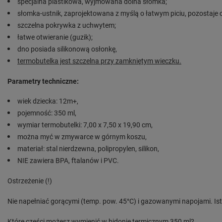
specjalna plastikowa, wyjmowana dolna słomka;
słomka-ustnik, zaprojektowana z myślą o łatwym piciu, pozostaje
szczelna pokrywka z uchwytem;
łatwe otwieranie (guzik);
dno posiada silikonową osłonkę,
termobutelka jest szczelna przy zamkniętym wieczku.
Parametry techniczne:
wiek dziecka: 12m+,
pojemność: 350 ml,
wymiar termobutelki: 7,00 x 7,50 x 19,90 cm,
można myć w zmywarce w górnym koszu,
materiał: stal nierdzewna, polipropylen, silikon,
NIE zawiera BPA, ftalanów i PVC.
Ostrzeżenie (!)
Nie napełniać gorącymi (temp. pow. 45°C) i gazowanymi napojami. Ist
Które części możesz wymienić w bidonie termicznym 350 ml?