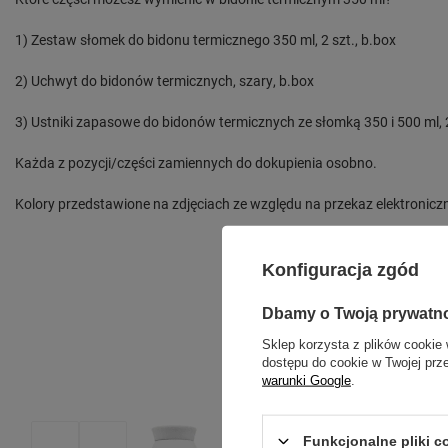
1) Zestaw słomek do bidonu termicznego 350 ml, 2 szt., b.box
2) Uchwyt do bidonów termicznych, szary, b.box
3) Ustniki zapasowe do bidonów termicznych ze słomką 350 i 500 ml, 2
Każda z pozycji/części zamiennych do dokupienia osobno.
Kolory przedstawione na zdjęciach ze względu na przekaz elektroniczn
Konfiguracja zgód
Dbamy o Twoją prywatn
Sklep korzysta z plików cookie 
dostępu do cookie w Twojej prz
warunki Google
.
Funkcjonalne pliki 