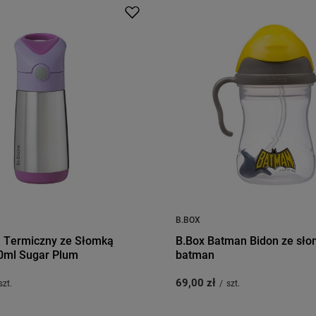
B.BOX
n Termiczny ze Słomką
B.Box Batman Bidon ze sł
0ml Sugar Plum
batman
69,00 zł
szt.
/
szt.