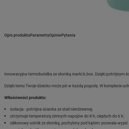
Opis produktu
Parametry
Opinie
Pytania
Innowacyjna termobutelka ze słomką marki b.box. Dzięki potrójnym śc
Dzięki temu Twoje dziecko może pić w każdą pogodę. W komplecie uch
Włłaściwości produktu:
izolacja - potrójna ścianka ze stali nierdzewnej;
utrzymuje temperaturę zimnych napojów do 8 h, ciepłych do 6 h;
silikonowy ustnik ze słomką, pochylony pod kątem: pozwala wypić