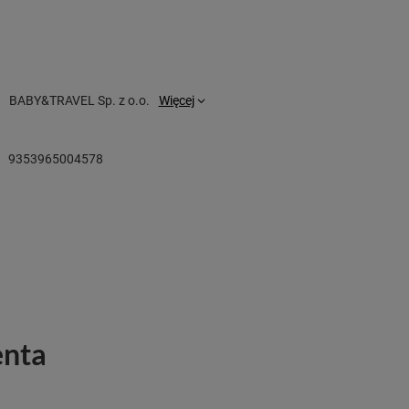
BABY&TRAVEL Sp. z o.o.
Więcej
9353965004578
enta