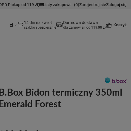
DPD Pickup od 119 zł 🚚
Listy zakupowe
(
0
)
Zarejestruj się
Zaloguj się
14 dni na zwrot
Darmowa dostawa
Koszyk
zł
szybko i bezpiecznie
dla zamówień od 119,00 zł
B.Box Bidon termiczny 350ml
Emerald Forest