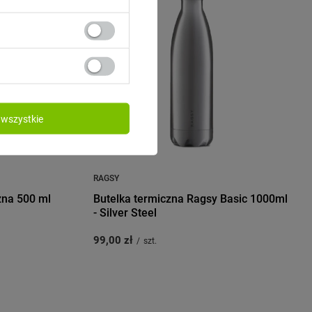
wszystkie
RAGSY
zna 500 ml
Butelka termiczna Ragsy Basic 1000ml
- Silver Steel
99,00 zł
/
szt.