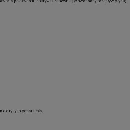
 otwarta po otwarciu pokrywki, zapewniając swobodny przepływ płynu;
nieje ryzyko poparzenia.