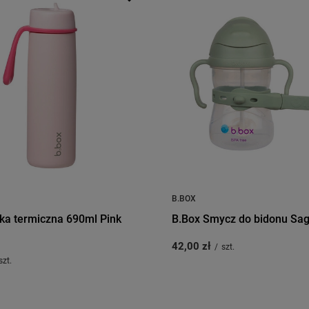
B.BOX
lka termiczna 690ml Pink
B.Box Smycz do bidonu Sa
42,00 zł
/
szt.
szt.