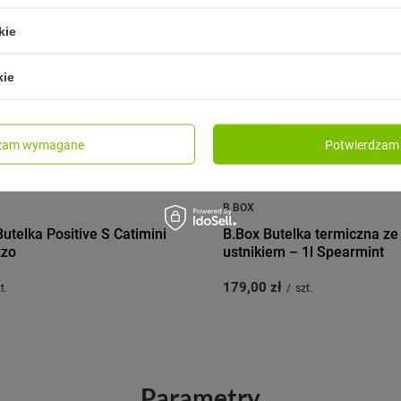
kie
kie
dzam wymagane
Potwierdzam 
B.BOX
telka Positive S Catimini
B.Box Butelka termiczna z
zzo
ustnikiem – 1l Spearmint
179,00 zł
t.
/
szt.
Parametry