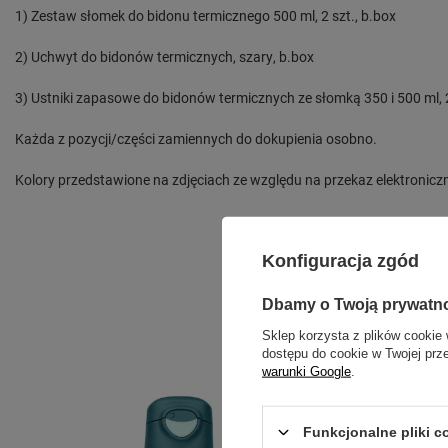
1) Zestaw słomek do bidonu termicznego 500 ml, 2 szt., b.box
2) Uchwyt do bidonów termicznych, szary, b.box
3) Ustniki zapasowe do bidonów termicznych ze słomką 350 i 500 ml, 2
Każda z pozycji/części zamiennych do dokupienia osobno.
Kolory przedstawione na zdjęciach ze względu na przekaz elektroniczn
Konfiguracja zgód
Dbamy o Twoją prywatn
Sklep korzysta z plików cookie 
dostępu do cookie w Twojej prz
warunki Google
.
Funkcjonalne pliki 