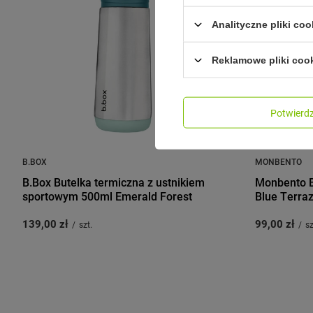
Analityczne pliki coo
Reklamowe pliki coo
Potwier
B.BOX
MONBENTO
B.Box Butelka termiczna z ustnikiem
Monbento Bu
sportowym 500ml Emerald Forest
Blue Terra
139,00 zł
99,00 zł
/
szt.
/
sz