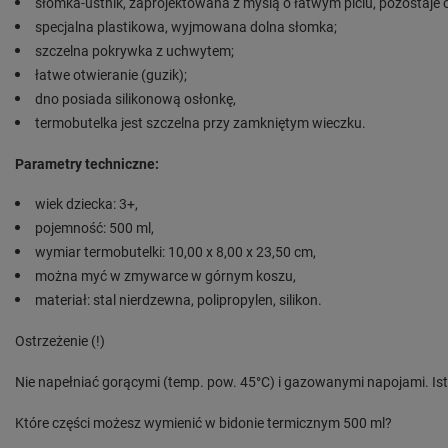
słomka-ustnik, zaprojektowana z myślą o łatwym piciu, pozostaje
specjalna plastikowa, wyjmowana dolna słomka;
szczelna pokrywka z uchwytem;
łatwe otwieranie (guzik);
dno posiada silikonową osłonkę,
termobutelka jest szczelna przy zamkniętym wieczku.
Parametry techniczne:
wiek dziecka: 3+,
pojemność: 500 ml,
wymiar termobutelki: 10,00 x 8,00 x 23,50 cm,
można myć w zmywarce w górnym koszu,
materiał: stal nierdzewna, polipropylen, silikon.
Ostrzeżenie (!)
Nie napełniać gorącymi (temp. pow. 45°C) i gazowanymi napojami. Ist
Które części możesz wymienić w bidonie termicznym 500 ml?