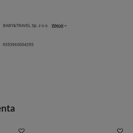
BABY&TRAVEL Sp. z o.o.
Więcej
9353965004295
enta