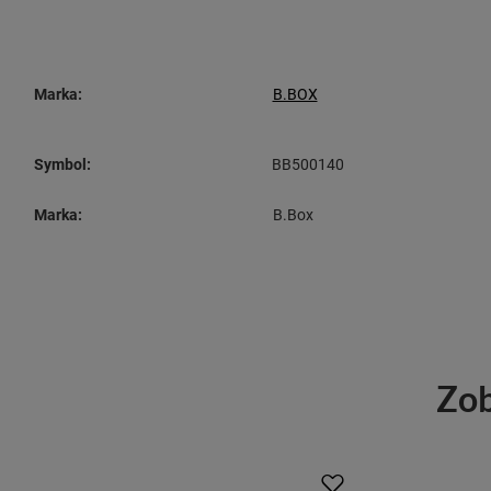
Marka:
B.BOX
Symbol:
BB500140
Marka:
B.Box
Zob