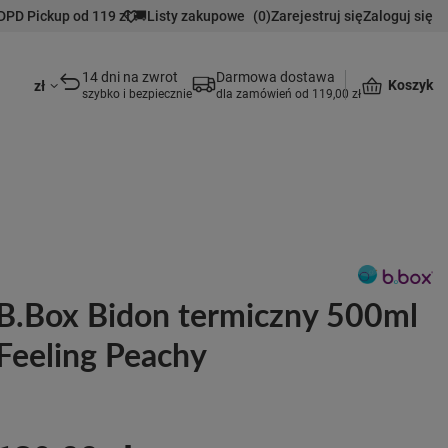
DPD Pickup od 119 zł 🚚
Listy zakupowe
(
0
)
Zarejestruj się
Zaloguj się
14 dni na zwrot
Darmowa dostawa
Koszyk
zł
szybko i bezpiecznie
dla zamówień od 119,00 zł
B.Box Bidon termiczny 500ml
Feeling Peachy