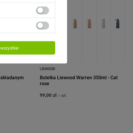
wszystkie
LIEWOOD
e składanym
Butelka Liewood Warren 350ml - Cat
rose
99,00 zł
/
szt.