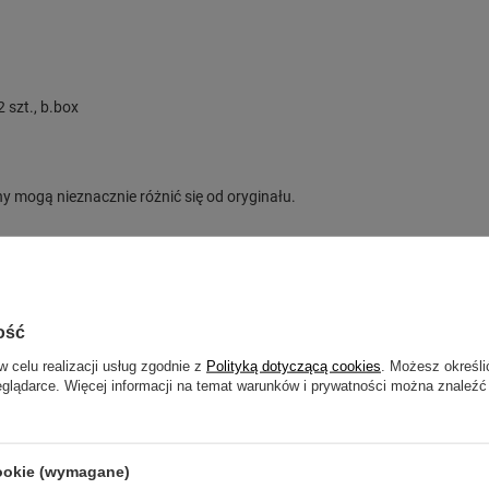
 szt., b.box
y mogą nieznacznie różnić się od oryginału.
Zobacz również:
ość
w celu realizacji usług zgodnie z
Polityką dotyczącą cookies
. Możesz określi
eglądarce. Więcej informacji na temat warunków i prywatności można znaleźć
cookie (wymagane)