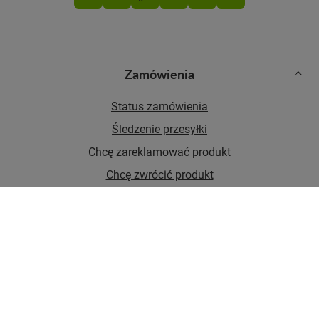
Zamówienia
Status zamówienia
Śledzenie przesyłki
Chcę zareklamować produkt
Chcę zwrócić produkt
Chcę wymienić towar
Kontakt
Konto