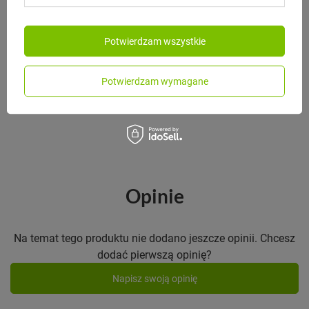
B.BOX
Potwierdzam wszystkie
B.Box Snackbox Pojemnik na
przekąski Blue Slate
Potwierdzam wymagane
55,00 zł
/
szt.
Opinie
Na temat tego produktu nie dodano jeszcze opinii. Chcesz
dodać pierwszą opinię?
Napisz swoją opinię