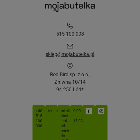
515 100 008
sklep@mojabutelka.pl
Red Bird sp. z o.o.,
Żniwna 10/14
94-250 Łódź
+48
sklep@mojabutelka.pl
Infolinia
9:00
515
obsługiwana
-
100
jest
15:30
008
od
poniedziałku
do