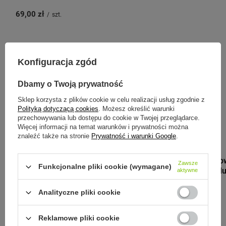
69,00 zł
/
szt.
Konfiguracja zgód
Zobacz inne produkty tego
producenta
Dbamy o Twoją prywatność
Sklep korzysta z plików cookie w celu realizacji usług zgodnie z
Polityką dotyczącą cookies
. Możesz określić warunki
przechowywania lub dostępu do cookie w Twojej przeglądarce.
Więcej informacji na temat warunków i prywatności można
znaleźć także na stronie
Prywatność i warunki Google
.
B.BOX
B.Box Silikono
Zawsze
Funkcjonalne pliki cookie (wymagane)
pokrywką do l
aktywne
46,00 zł
/
szt.
Analityczne pliki cookie
Reklamowe pliki cookie