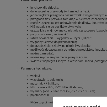
Właściwości produktu:
lunchbox dla dziecka;
dwie szczelne przegrody (w tym jedna flex);
jedna większa przegroda bez uszczelki z wyjmowanym e
przegroda flex pozwala zamknąć w niej w całości owoc np
część z uszczelką jest odpowiednia do dipów, jogurtów,
NIE nadaje się do posiłków płynnych;
uszczelki są wyjmowane co ułatwia czyszczenie i zapobie
poręczna forma „walizeczki”;
łatwe otwieranie – wygodny w użyciu „klips”;
wygodny uchwyt do przenoszenia;
do przedszkola, szkoły, na piknik i wycieczkę;
możliwość dopasowania do różnych produktów i przekąs
można zamrażać;
można myć w zmywarce w górnym koszu;
świetnie współgra z innymi akcesoriami marki (dostępne 
Parametry techniczne:
wiek: 3+
w zestawie: 1 pojemnik;
materiał: PP i silikon;
NIE zawiera BPS, PVC, BPA i ftalanów;
wymiary (wys. x szer. x dł.): 6,7 x 17 x 18,5 cm;
pojemność: 1l
Które części możesz wymienić w mini lunchboxie, b.box?