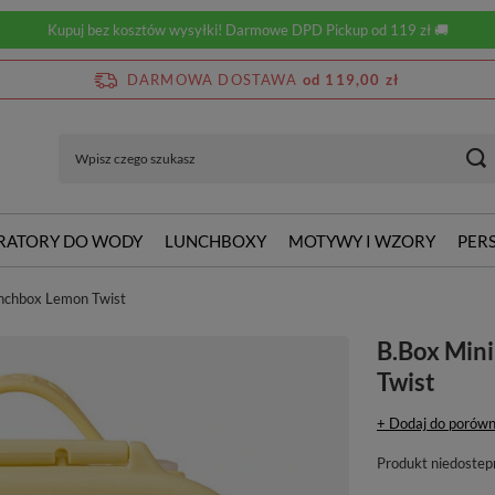
Kupuj bez kosztów wysyłki! Darmowe DPD Pickup od 119 zł 🚚
DARMOWA DOSTAWA
od 119,00 zł
RATORY DO WODY
LUNCHBOXY
MOTYWY I WZORY
PER
unchbox Lemon Twist
B.Box Min
Twist
+ Dodaj do porówn
Produkt niedostep