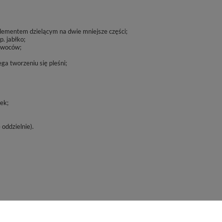
lementem dzielącym na dwie mniejsze części;
. jabłko;
 owoców;
ga tworzeniu się pleśni;
ek;
oddzielnie).