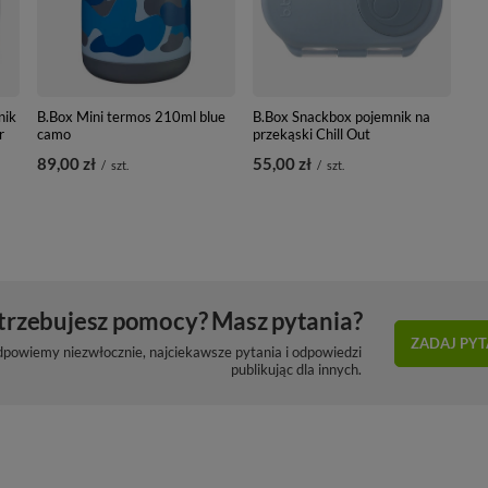
nik
B.Box Mini termos 210ml blue
B.Box Snackbox pojemnik na
r
camo
przekąski Chill Out
89,00 zł
55,00 zł
/
szt.
/
szt.
trzebujesz pomocy? Masz pytania?
ZADAJ PYT
dpowiemy niezwłocznie, najciekawsze pytania i odpowiedzi
publikując dla innych.