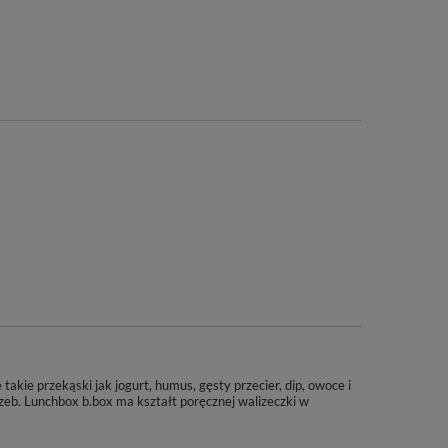
kie przekąski jak jogurt, humus, gęsty przecier, dip, owoce i
b. Lunchbox b.box ma kształt poręcznej walizeczki w