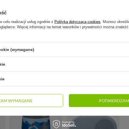
a, b.box
ość
ox
w celu realizacji usług zgodnie z
Polityką dotyczącą cookies
. Możesz określi
eglądarce. Więcej informacji na temat warunków i prywatności można znaleźć
box
.
cookie (wymagane)
ia/przechowywania płynnych posiłków, można zamrażać. Sposób mycia: wszystk
. Nadaje się do mycia w zmywarce.
kie
kie
GO PRODUCENTA
ZAM WYMAGANE
POTWIERDZAM