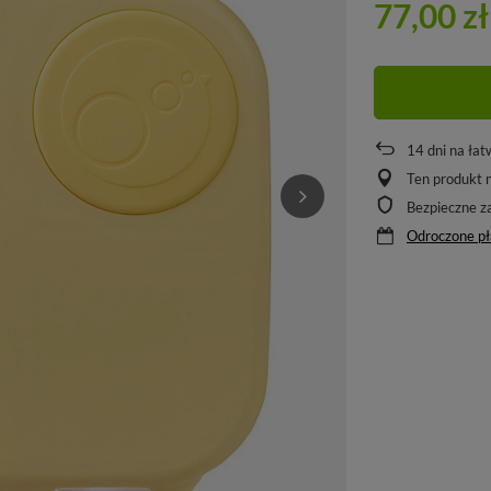
77,00 zł
14
dni na łat
Ten produkt n
Bezpieczne z
Odroczone pł