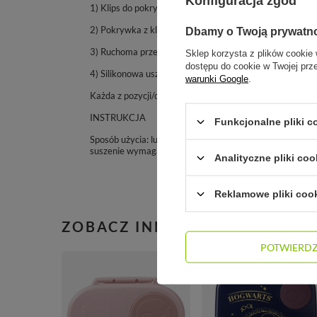
Konfiguracja zgód
1) Klips do pokrywki lunchboxa/mini lunchboxa/snackbox
2) Pokrywka z klipsem do mini lunchboxa, b.box
Dbamy o Twoją prywatn
3) Ruchoma przegroda do lunchboxa/mini lunchboxa, b.b
Sklep korzysta z plików cookie 
dostępu do cookie w Twojej prz
4) Silikonowa uszczelka na pokrywce mini lunchboxa, b.
warunki Google
.
Każda z pozycji/części zamiennych do dokupienia osobno
INSTRUKCJA
Funkcjonalne pliki 
Sposób użycia: lunchbox nie nadaje się do przenoszen
suszenie wymagane po każdym użyciu. Nie sterylizować
Analityczne pliki coo
Reklamowe pliki coo
ZOBACZ INNE PRODUKTY TE
POTWIERD