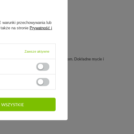
ć warunki przechowywania lub
 także na stronie
Prywatność i
Zawsze aktywne
ie elementy umyć przed pierwszym użyciem. Dokładne mycie i
 WSZYSTKIE