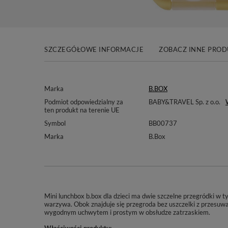
SZCZEGÓŁOWE INFORMACJE
ZOBACZ INNE PRO
Marka
B.BOX
Podmiot odpowiedzialny za
BABY&TRAVEL Sp. z o.o.
ten produkt na terenie UE
Symbol
BB00737
Marka
B.Box
Mini lunchbox b.box dla dzieci ma dwie szczelne przegródki w t
warzywa. Obok znajduje się przegroda bez uszczelki z przesu
wygodnym uchwytem i prostym w obsłudze zatrzaskiem.