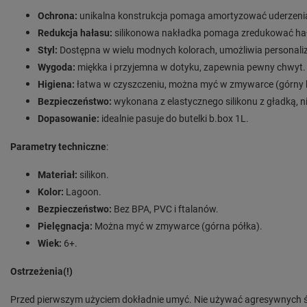
Ochrona:
unikalna konstrukcja pomaga amortyzować uderzenia 
Redukcja hałasu:
silikonowa nakładka pomaga zredukować hał
Styl:
Dostępna w wielu modnych kolorach, umożliwia personaliza
Wygoda:
miękka i przyjemna w dotyku, zapewnia pewny chwyt.
Higiena:
łatwa w czyszczeniu, można myć w zmywarce (górny 
Bezpieczeństwo:
wykonana z elastycznego silikonu z gładką, n
Dopasowanie:
idealnie pasuje do butelki b.box 1L.
Parametry techniczne
:
Materiał:
silikon.
Kolor:
Lagoon.
Bezpieczeństwo:
Bez BPA, PVC i ftalanów.
Pielęgnacja:
Można myć w zmywarce (górna półka).
Wiek:
6+.
Ostrzeżenia(!)
Przed pierwszym użyciem dokładnie umyć. Nie używać agresywnych śro