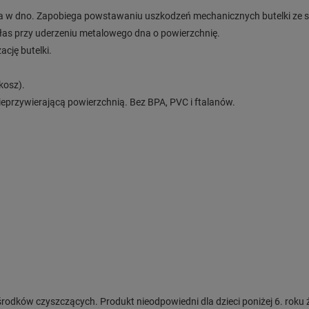
w dno. Zapobiega powstawaniu uszkodzeń mechanicznych butelki ze sta
as przy uderzeniu metalowego dna o powierzchnię.
cję butelki.
kosz).
ieprzywierającą powierzchnią. Bez BPA, PVC i ftalanów.
dków czyszczących. Produkt nieodpowiedni dla dzieci poniżej 6. roku ż