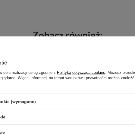
Zobacz również:
ość
w celu realizacji usług zgodnie z
Polityką dotyczącą cookies
. Możesz określi
eglądarce. Więcej informacji na temat warunków i prywatności można znaleźć
cookie (wymagane)
kie
kie