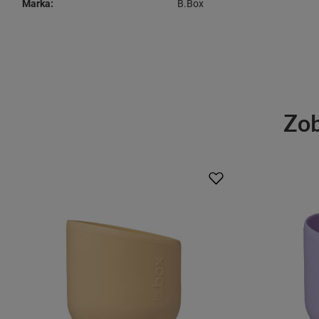
Marka:
B.Box
Zob