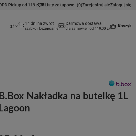
DPD Pickup od 119 zł 🚚
Listy zakupowe
(
0
)
Zarejestruj się
Zaloguj się
14 dni na zwrot
Darmowa dostawa
Koszyk
zł
szybko i bezpiecznie
dla zamówień od 119,00 zł
B.Box Nakładka na butelkę 1L
Lagoon