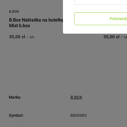
B.BOX
B.BOX
Potwier
B.Box Nakładka na butelkę 1L Melon
B.Box Nakł
Mist b.box
Space
35,00 zł
35,00 zł
/
szt.
/
sz
Marka:
B.BOX
Symbol:
BB00883