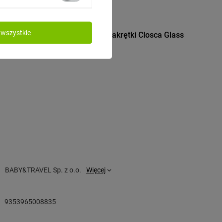
CLOSCA DESIGN
wszystkie
Glass -
Dodatkowe zakrętki Closca Glass
39,00 zł
/
szt.
BABY&TRAVEL Sp. z o.o.
Więcej
9353965008835