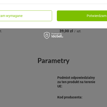
CLOSCA DESIGN
dzam wymagane
Potwierdzam 
adka na butelkę 1L Deep
Dodatkowe zakrętki Closca 
White'
39,00 zł
t.
/
szt.
Parametry
Podmiot odpowiedzialny
za ten produkt na terenie
UE:
Kod producenta: