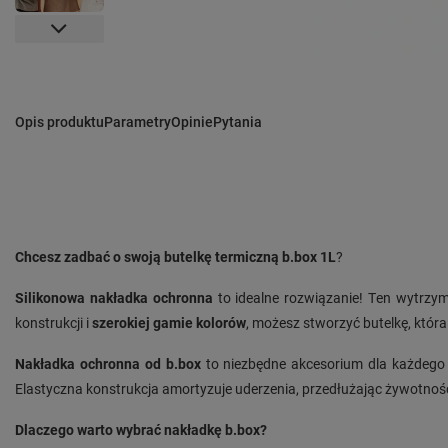
Opis produktu
Parametry
Opinie
Pytania
Chcesz zadbać o swoją butelkę termiczną b.box 1L
?
Silikonowa nakładka ochronna
to idealne rozwiązanie! Ten wytrzyma
konstrukcji i
szerokiej gamie kolorów
, możesz stworzyć butelkę, która
Nakładka ochronna od b.box
to niezbędne akcesorium dla każdego 
Elastyczna konstrukcja amortyzuje uderzenia, przedłużając żywotność
Dlaczego warto wybrać nakładkę b.box?