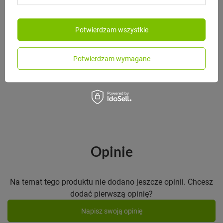
Potwierdzam wszystkie
B.BOX
B.Box Nakładka na butelkę 1L White
Out
Potwierdzam wymagane
35,00 zł
/
szt.
Opinie
Na temat tego produktu nie dodano jeszcze opinii. Chcesz
dodać pierwszą opinię?
Napisz swoją opinię