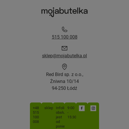
515 100 008
sklep@mojabutelka.pl
Red Bird sp. z o.o.,
Żniwna 10/14
94-250 Łódź
+48
sklep@mojabutelka.pl
Infolinia
9:00
515
obsługiwana
-
100
jest
15:30
008
od
poniedziałku