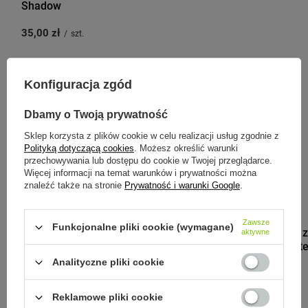
Shadow
35,00 zł
/
szt.
Konfiguracja zgód
Zobacz inne produkty tego
Dbamy o Twoją prywatność
producenta
Sklep korzysta z plików cookie w celu realizacji usług zgodnie z
Polityką dotyczącą cookies
. Możesz określić warunki
przechowywania lub dostępu do cookie w Twojej przeglądarce.
Więcej informacji na temat warunków i prywatności można
znaleźć także na stronie
Prywatność i warunki Google
.
B.BOX
Zawsze
Funkcjonalne pliki cookie (wymagane)
B.Box Słomki 
aktywne
tritanowej butel
Analityczne pliki cookie
40,00 zł
/
szt.
Reklamowe pliki cookie