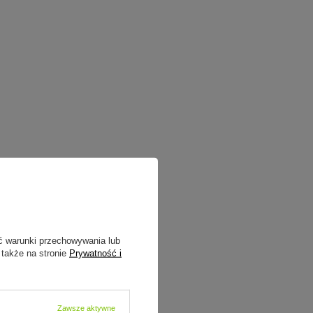
ć warunki przechowywania lub
 także na stronie
Prywatność i
Zawsze aktywne