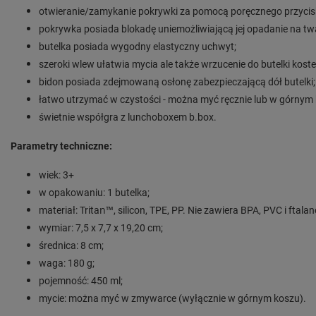
otwieranie/zamykanie pokrywki za pomocą poręcznego przycis
pokrywka posiada blokadę uniemożliwiającą jej opadanie na twa
butelka posiada wygodny elastyczny uchwyt;
szeroki wlew ułatwia mycia ale także wrzucenie do butelki koste
bidon posiada zdejmowaną osłonę zabezpieczającą dół butelki;
łatwo utrzymać w czystości - można myć ręcznie lub w górnym
świetnie współgra z lunchoboxem b.box.
Parametry techniczne:
wiek: 3+
w opakowaniu: 1 butelka;
materiał:
Tritan™, silicon, TPE, PP.
Nie zawiera BPA, PVC i ftala
wymiar: 7,5 x 7,7 x 19,20 cm;
średnica: 8 cm;
waga: 180 g;
pojemność: 450 ml;
mycie: można myć w zmywarce (wyłącznie w górnym koszu).