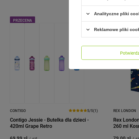
Analityczne pliki coo
PRZECENA
Reklamowe pliki coo
Potwier
CONTIGO
5/5
(1)
REX LONDON
Contigo Jessie - Butelka dla dzieci -
Rex London
420ml Grape Retro
260 ml Ko
69,99 zł
79,00 zł
/
szt.
/
sz