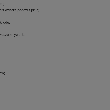
ku;
rz dziecka podczas picia;
k lodu;
 koszu zmywarki;
nów;