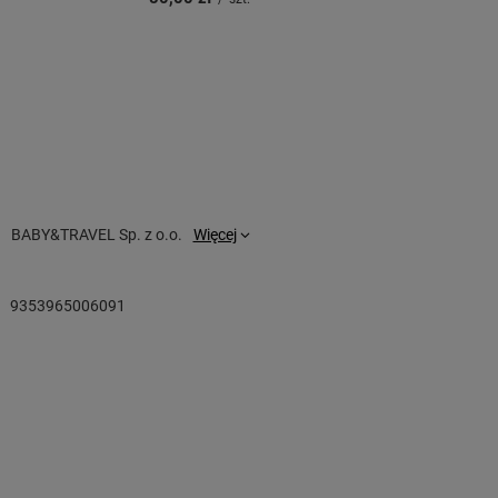
BABY&TRAVEL Sp. z o.o.
Więcej
9353965006091