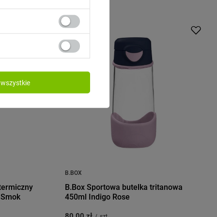
wszystkie
B.BOX
 termiczny
B.Box Sportowa butelka tritanowa
y Smok
450ml Indigo Rose
80,00 zł
/
szt.