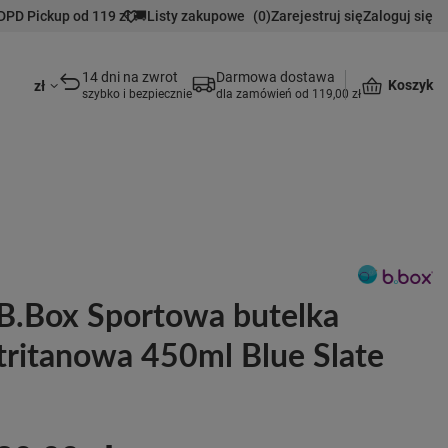
DPD Pickup od 119 zł 🚚
Listy zakupowe
(
0
)
Zarejestruj się
Zaloguj się
14 dni na zwrot
Darmowa dostawa
Koszyk
zł
szybko i bezpiecznie
dla zamówień od 119,00 zł
B.Box Sportowa butelka
tritanowa 450ml Blue Slate