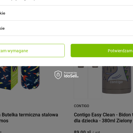
kie
PRZECENA
kie
dzam wymagane
Potwierdzam 
CONTIGO
 Butelka termiczna stalowa
Contigo Easy Clean - Bidon
smos
dla dziecka - 380ml Zielon
89,00 zł
t.
/
szt.