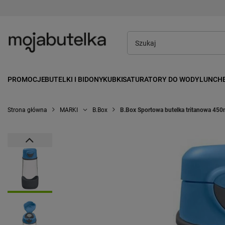
PROMOCJE
BUTELKI I BIDONY
KUBKI
SATURATORY DO WODY
LUNCH
Strona główna
MARKI
B.Box
B.Box Sportowa butelka tritanowa 450m