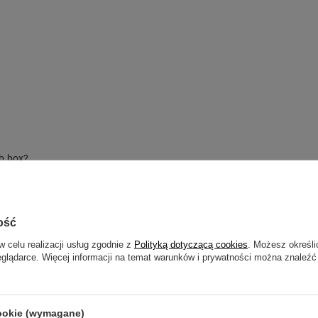
 b.box?
ość
w celu realizacji usług zgodnie z
Polityką dotyczącą cookies
. Możesz określi
eglądarce. Więcej informacji na temat warunków i prywatności można znaleźć
Zobacz również:
cookie (wymagane)