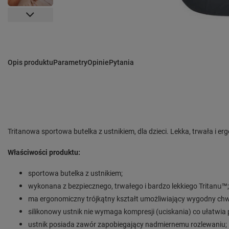
Opis produktu
Parametry
Opinie
Pytania
Tritanowa sportowa butelka z ustnikiem, dla dzieci. Lekka, trwała i e
Właściwości produktu:
sportowa butelka z ustnikiem;
wykonana z bezpiecznego, trwałego i bardzo lekkiego
Tritanu™;
ma ergonomiczny trójkątny kształt umożliwiający wygodny chw
silikonowy ustnik nie wymaga kompresji (uciskania) co ułatwia p
ustnik posiada zawór zapobiegający nadmiernemu rozlewaniu;