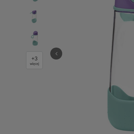
+
3
więcej