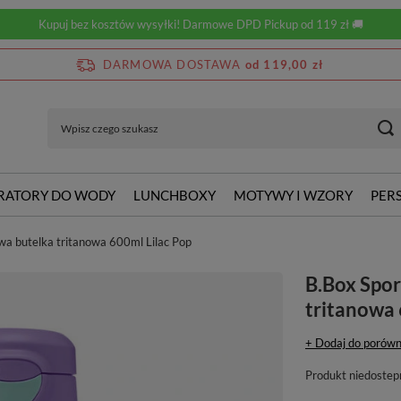
Kupuj bez kosztów wysyłki! Darmowe DPD Pickup od 119 zł 🚚
DARMOWA DOSTAWA
od 119,00 zł
RATORY DO WODY
LUNCHBOXY
MOTYWY I WZORY
PER
wa butelka tritanowa 600ml Lilac Pop
B.Box Spo
tritanowa 
+ Dodaj do porówn
Produkt niedostep