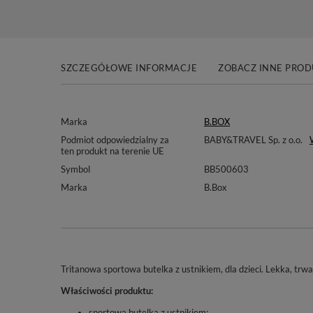
SZCZEGÓŁOWE INFORMACJE
ZOBACZ INNE PRO
Marka
B.BOX
Podmiot odpowiedzialny za
BABY&TRAVEL Sp. z o.o.
ten produkt na terenie UE
Symbol
BB500603
Marka
B.Box
Tritanowa sportowa butelka z ustnikiem, dla dzieci. Lekka, trwa
Właściwości produktu:
sportowa butelka z ustnikiem;