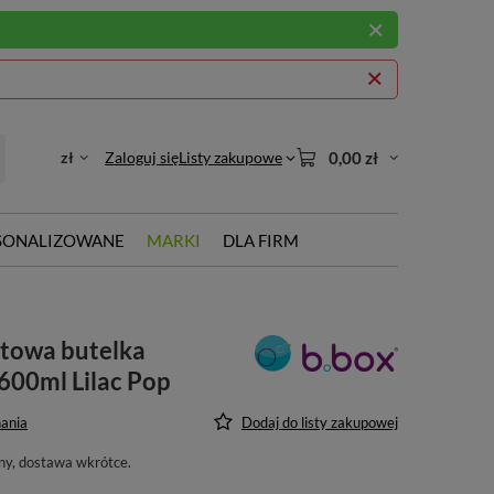
zł
Zaloguj się
Listy zakupowe
0,00 zł
SONALIZOWANE
MARKI
DLA FIRM
rtowa butelka
600ml Lilac Pop
ania
Dodaj do listy zakupowej
ny, dostawa wkrótce