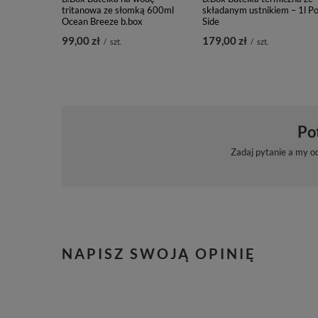
tritanowa ze słomką 600ml
składanym ustnikiem – 1l Po
Ocean Breeze b.box
Side
99,00 zł
179,00 zł
/
szt.
/
szt.
Po
Zadaj pytanie a my o
NAPISZ SWOJĄ OPINIĘ