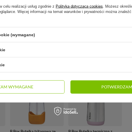
w celu realizacji usług zgodnie z
Polityką dotyczącą cookies
. Możesz określi
eglądarce. Więcej informacji na temat warunków i prywatności można znaleźć
600 ml, b.box?
, b.box
cookie (wymagane)
kie
GO PRODUCENTA
kie
ZAM WYMAGANE
POTWIERDZAM
B.Box Butelka tritanowa ze
B.Box Butelka termiczna z