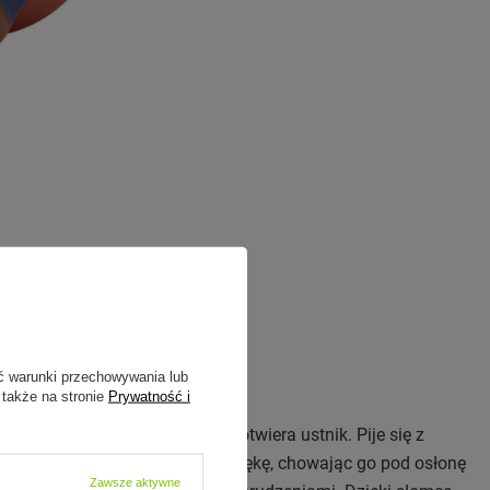
ć warunki przechowywania lub
przycisku
 także na stronie
Prywatność i
acisnąć jeden przycisk, który otwiera ustnik. Pije się z
ienie. Zamykasz butelkę jedną rękę, chowając go pod osłonę
Zawsze aktywne