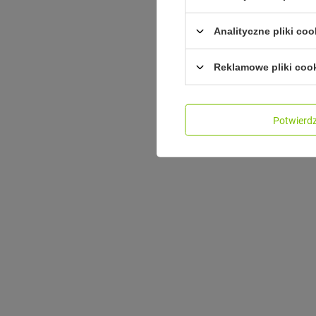
Analityczne pliki coo
Reklamowe pliki coo
Potwier