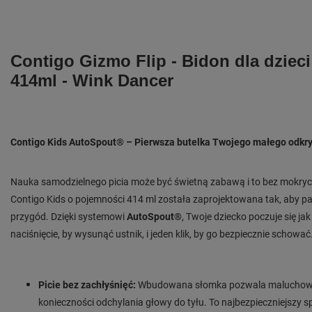
Contigo Gizmo Flip - Bidon dla dzieci 
414ml - Wink Dancer
Contigo Kids AutoSpout® – Pierwsza butelka Twojego małego odkr
Nauka samodzielnego picia może być świetną zabawą i to bez mokryc
Contigo Kids o pojemności 414 ml została zaprojektowana tak, aby pa
przygód. Dzięki systemowi
AutoSpout®
, Twoje dziecko poczuje się ja
naciśnięcie, by wysunąć ustnik, i jeden klik, by go bezpiecznie schować
Picie bez zachłyśnięć:
Wbudowana słomka pozwala maluchowi pi
konieczności odchylania głowy do tyłu. To najbezpieczniejszy