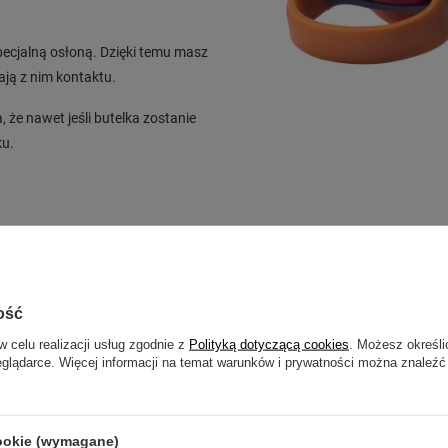
specjalną osłoną. Dzięki temu masz
ają z nim kontaktu.
e nawet jeśli butelka zostanie
ku.
ość
w celu realizacji usług zgodnie z
Polityką dotyczącą cookies
. Możesz określi
Tylko jedno naciśnięcie 
eglądarce. Więcej informacji na temat warunków i prywatności można znaleźć
Aby otworzyć butelkę wystarczy n
łatwością, szybko gasząc pragn
cookie (wymagane)