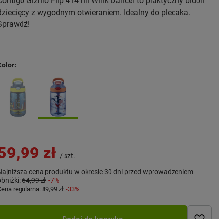
Contigo Gizmo Flip 414 ml Wink Dancer to praktyczny bidon
dziecięcy z wygodnym otwieraniem. Idealny do plecaka.
Sprawdź!
Kolor
59,99 zł
/
szt.
Najniższa cena produktu w okresie 30 dni przed wprowadzeniem
obniżki:
64,99 zł
-7%
Cena regularna:
89,99 zł
-33%
Dodaj do koszyka