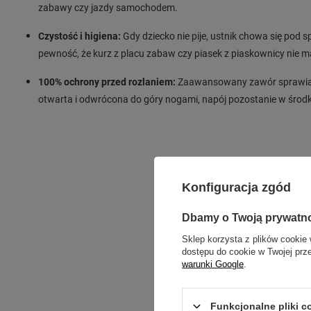
zabawy czy jazdy samochodem.
Czystość i higiena:
Gdy dziecko nie pije, ustnik chowa się pod 
pewność, że kurz z placu zabaw czy piasek z piaskownicy nie m
100% ochrony przed rozlaniem:
Zaawansowany zawór sprawia, ż
otwarta i odwrócona do góry nogami, napój pozostanie w środ
Konfiguracja zgód
Dbamy o Twoją prywatn
Sklep korzysta z plików cookie 
dostępu do cookie w Twojej prz
warunki Google
.
Funkcjonalne pliki 