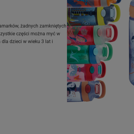
akamarków, żadnych zamkniętych
szystkie części można myć w
la dzieci w wieku 3 lat i