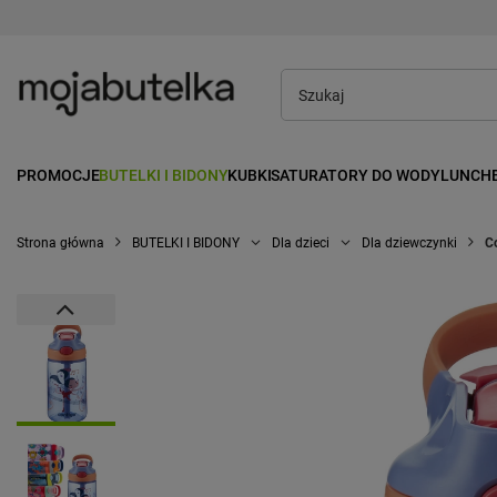
PROMOCJE
BUTELKI I BIDONY
KUBKI
SATURATORY DO WODY
LUNCH
Strona główna
BUTELKI I BIDONY
Dla dzieci
Dla dziewczynki
Co