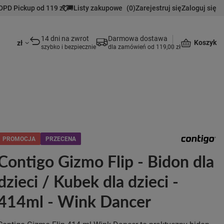
DPD Pickup od 119 zł 🚚
Listy zakupowe
(
0
)
Zarejestruj się
Zaloguj się
14 dni na zwrot
Darmowa dostawa
Koszyk
zł
szybko i bezpiecznie
dla zamówień od 119,00 zł
PROMOCJA
PRZECENA
Contigo Gizmo Flip - Bidon dla
dzieci / Kubek dla dzieci -
414ml - Wink Dancer