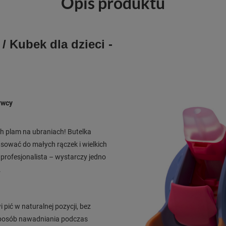
Opis produktu
/ Kubek dla dzieci -
ywcy
h plam na ubraniach! Butelka
sować do małych rączek i wielkich
k profesjonalista – wystarczy jedno
.
ć w naturalnej pozycji, bez
 sposób nawadniania podczas