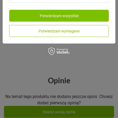
Potwierdzam wszystkie
BLACK+BLUM
Black+Blum Butelka szklana na
wodę 600ml łupkowa
Potwierdzam wymagane
139,00 zł
/
szt.
Opinie
Na temat tego produktu nie dodano jeszcze opinii. Chcesz
dodać pierwszą opinię?
Napisz swoją opinię