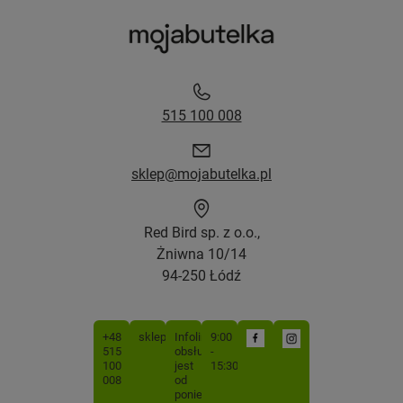
515 100 008
sklep@mojabutelka.pl
Red Bird sp. z o.o.,
Żniwna 10/14
94-250 Łódź
+48
sklep@mojabutelka.pl
Infolinia
9:00
515
obsługiwana
-
100
jest
15:30
008
od
poniedziałku