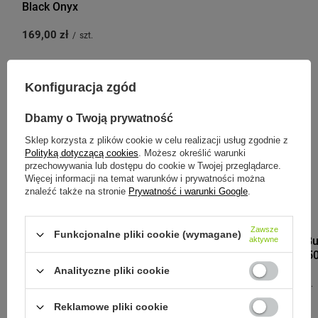
Black Onyx
169,00 zł
/
szt.
Konfiguracja zgód
Zobacz inne produkty tego
Dbamy o Twoją prywatność
producenta
Sklep korzysta z plików cookie w celu realizacji usług zgodnie z
Polityką dotyczącą cookies
. Możesz określić warunki
przechowywania lub dostępu do cookie w Twojej przeglądarce.
Więcej informacji na temat warunków i prywatności można
znaleźć także na stronie
Prywatność i warunki Google
.
BLACK+BLUM
Zawsze
Funkcjonalne pliki cookie (wymagane)
Black+Blum Bu
aktywne
EXPLORER 850
Analityczne pliki cookie
195,00 zł
/
szt.
Reklamowe pliki cookie