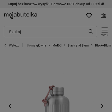
Kupuj bez kosztów wysyłki! Darmowe DPD Pickup od 119 zł 🚚
Menu
Strona główna
MARKI
Black and Blum
Black+Blum 
Wstecz