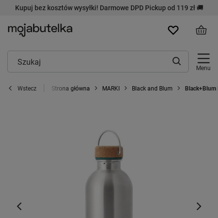
Kupuj bez kosztów wysyłki! Darmowe DPD Pickup od 119 zł 🚚
Menu
Strona główna
MARKI
Black and Blum
Black+Blum 
Wstecz