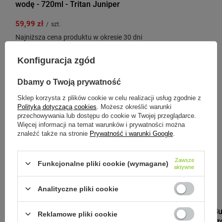
wodę - 720ml - Tritan Juniper
59,99 zł
/
szt.
Najniższa cena produktu w okresie 30 dni
przed wprowadzeniem obniżki:
60,00 zł
-1%
Konfiguracja zgód
Cena regularna:
85,00 zł
-29%
Dbamy o Twoją prywatność
Sklep korzysta z plików cookie w celu realizacji usług zgodnie z
Polityką dotyczącą cookies
. Możesz określić warunki
Zobacz inne produkty tego
przechowywania lub dostępu do cookie w Twojej przeglądarce.
Więcej informacji na temat warunków i prywatności można
producenta
znaleźć także na stronie
Prywatność i warunki Google
.
Zawsze
Funkcjonalne pliki cookie (wymagane)
aktywne
Analityczne pliki cookie
BLACK+BLUM
Black+Blum Bu
Reklamowe pliki cookie
ml pomarańcz