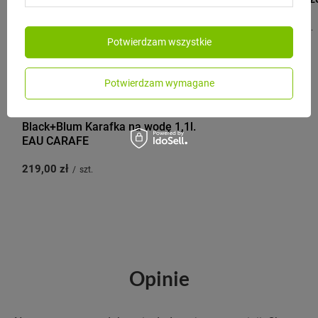
179,00 zł
/
szt.
Potwierdzam wszystkie
Potwierdzam wymagane
BLACK+BLUM
Black+Blum Karafka na wodę 1,1l.
EAU CARAFE
219,00 zł
/
szt.
Opinie