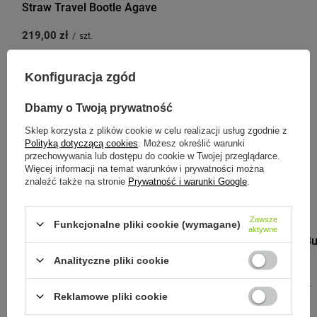
Straw Travel Bootle Agave
219,00 zł
/
szt.
Konfiguracja zgód
Zobacz inne produkty tego
Dbamy o Twoją prywatność
producenta
Sklep korzysta z plików cookie w celu realizacji usług zgodnie z
Polityką dotyczącą cookies
. Możesz określić warunki
przechowywania lub dostępu do cookie w Twojej przeglądarce.
Więcej informacji na temat warunków i prywatności można
znaleźć także na stronie
Prywatność i warunki Google
.
BLACK+BLUM
Zawsze
Funkcjonalne pliki cookie (wymagane)
aktywne
Black+Blum Bu
ml turkusowa
Analityczne pliki cookie
179,00 zł
/
szt.
Reklamowe pliki cookie