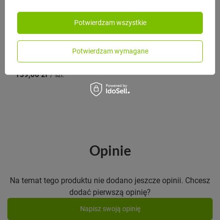
Potwierdzam wszystkie
BLACK+BLUM
Black+Blum Butelka termiczna 500
Potwierdzam wymagane
ml oliwkowa
159,00 zł
/
szt.
Opinie
Na temat tego produktu nie dodano jeszcze opinii. Chcesz
dodać pierwszą opinię?
Napisz swoją opinię