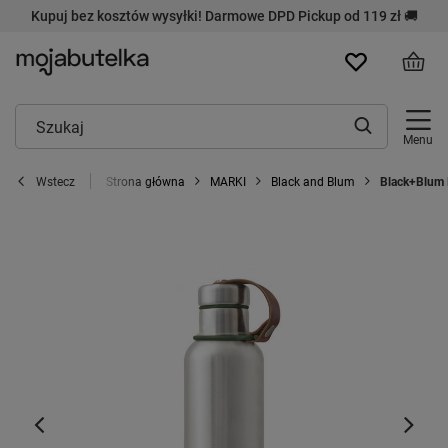
Kupuj bez kosztów wysyłki! Darmowe DPD Pickup od 119 zł 🚚
Menu
Strona główna
MARKI
Black and Blum
Black+Blum 
Wstecz