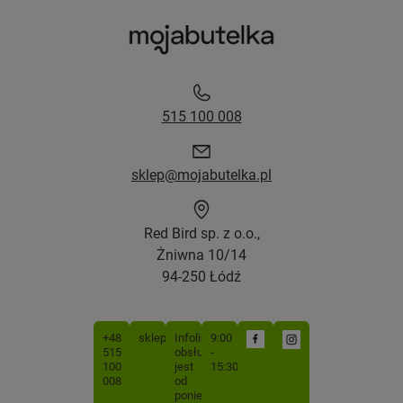
515 100 008
sklep@mojabutelka.pl
Red Bird sp. z o.o.,
Żniwna 10/14
94-250 Łódź
+48
sklep@mojabutelka.pl
Infolinia
9:00
515
obsługiwana
-
100
jest
15:30
008
od
poniedziałku