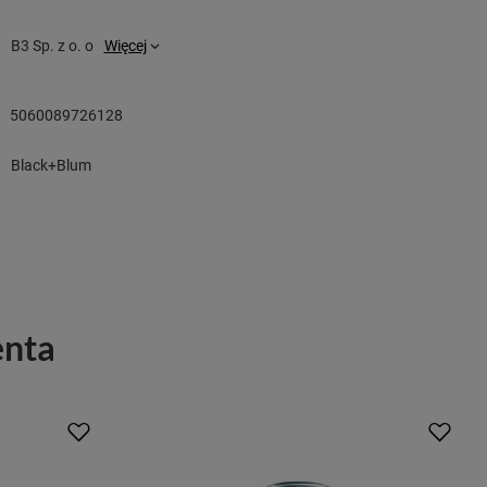
B3 Sp. z o. o
Więcej
5060089726128
Black+Blum
enta