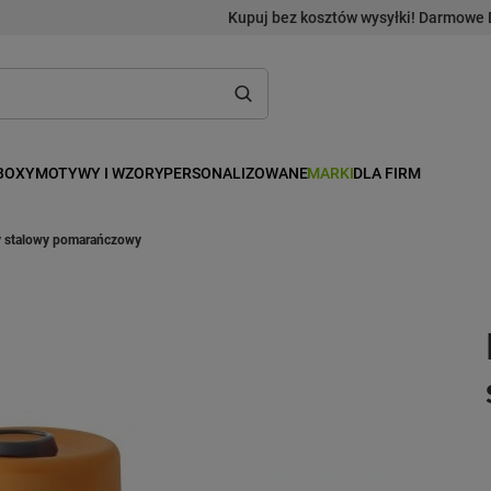
Kupuj bez kosztów wysyłki! Darmowe 
BOXY
MOTYWY I WZORY
PERSONALIZOWANE
MARKI
DLA FIRM
y stalowy pomarańczowy