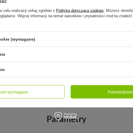
ość
w celu realizacji usług zgodnie z
Polityką dotyczącą cookies
. Możesz określi
eglądarce. Więcej informacji na temat warunków i prywatności można znaleźć
KAMBUKKA
t Loop 2.0 - Kubek
Kambukka Olympus - Kubek
la Dentysty - 470 ml -
- 300 ml - Cherry Cake
cookie (wymagane)
115,00 zł
/
szt.
kie
szt.
a produktu w okresie 30 dni
kie
dzeniem obniżki:
%
na:
169,99 zł
-30%
dzam wymagane
Potwierdzam 
Parametry