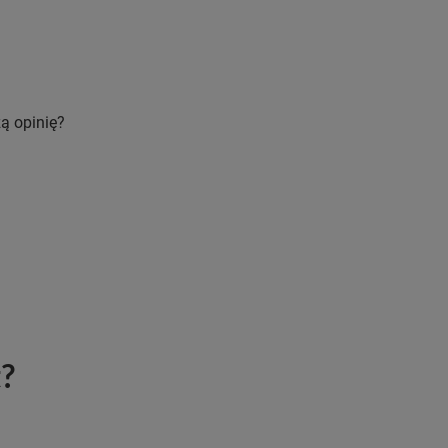
ą opinię?
t?