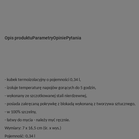
Opis produktu
Parametry
Opinie
Pytania
- kubek termoizolacyjny o pojemności 0,34 l,
- izoluje temperaturę napojów gorących do 5 godzin,
- wykonany ze szczotkowanej stali nierdzewnej,
- posiada zakręcaną pokrywkę z blokadą wykonaną z tworzywa sztucznego,
- w 100% szczelny,
- łatwy do mycia - należy myć ręcznie.
Wymiary: 7 x 16,5 cm (śr. x wys.)
Pojemność: 0,34 l