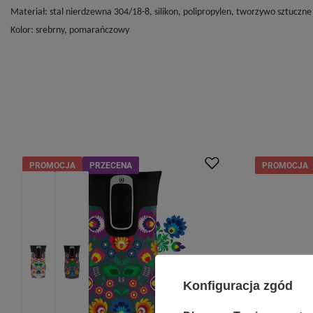
Materiał: stal nierdzewna 304/18-8, silikon, polipropylen, tworzywo sztuczne
Kolor: srebrny, pomarańczowy
PROMOCJA
PRZECENA
PROMOCJA
Konfiguracja zgód