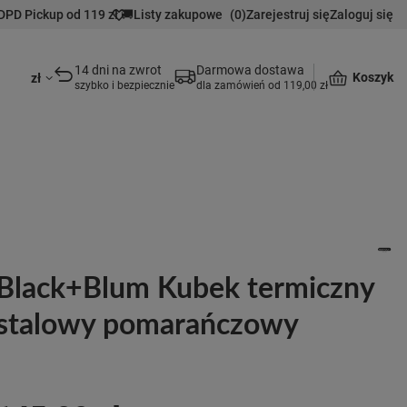
DPD Pickup od 119 zł 🚚
Listy zakupowe
(
0
)
Zarejestruj się
Zaloguj się
14 dni na zwrot
Darmowa dostawa
Koszyk
zł
szybko i bezpiecznie
dla zamówień od 119,00 zł
Black+Blum Kubek termiczny
stalowy pomarańczowy