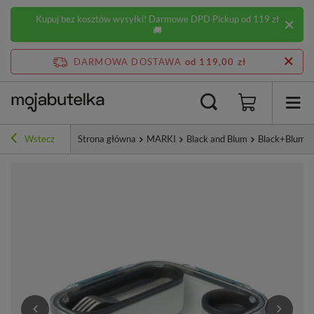
Kupuj bez kosztów wysyłki! Darmowe DPD Pickup od 119 zł
🚚
DARMOWA DOSTAWA
od 119,00 zł
Wstecz
Strona główna
MARKI
Black and Blum
Black+Blum L