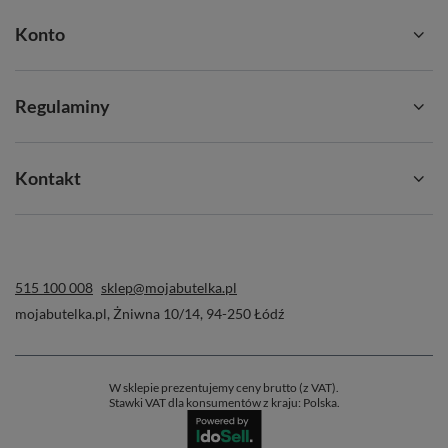
Konto
Regulaminy
Kontakt
515 100 008
sklep@mojabutelka.pl
mojabutelka.pl
,
Żniwna 10/14
,
94-250
Łódź
W sklepie prezentujemy ceny brutto (z VAT).
Stawki VAT dla konsumentów z kraju:
Polska
.