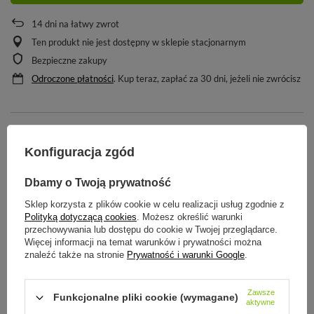
14
dni na łatwy zwrot
Ten produkt nie jest dostępny w sklepie stacjonarnym
Bezpieczne zakupy
Odroczone płatności
. Kup teraz, zapłać za 30 dni, jeżeli nie zwrócisz
SZCZEGÓŁOWE INFORMACJE
Konfiguracja zgód
STREFA REKOMENDACJI
Dbamy o Twoją prywatność
Sklep korzysta z plików cookie w celu realizacji usług zgodnie z
ZADAJ PYTANIE
Polityką dotyczącą cookies
. Możesz określić warunki
przechowywania lub dostępu do cookie w Twojej przeglądarce.
Więcej informacji na temat warunków i prywatności można
znaleźć także na stronie
Prywatność i warunki Google
.
OPINIE
Zawsze
Funkcjonalne pliki cookie (wymagane)
ZOBACZ RÓWNIEŻ:
aktywne