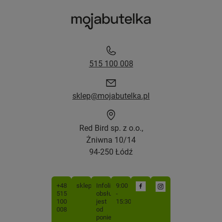
515 100 008
sklep@mojabutelka.pl
Red Bird sp. z o.o.,
Żniwna 10/14
94-250 Łódź
+48
sklep@mojabutelka.pl
Infolinia
9:00
515
obsługiwana
-
100
jest
15:30
008
od
poniedziałku