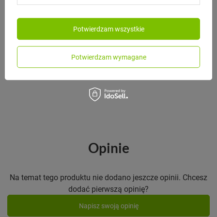
Potwierdzam wszystkie
BLACK+BLUM
Black+Blum Lunchbox stalowy L
czarny
Potwierdzam wymagane
195,00 zł
/
szt.
Opinie
Na temat tego produktu nie dodano jeszcze opinii. Chcesz
dodać pierwszą opinię?
Napisz swoją opinię