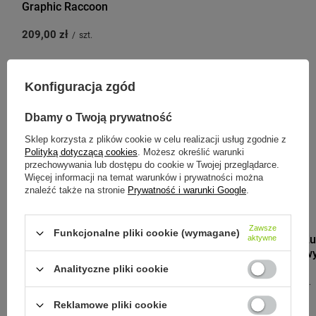
Graphic Raccoon
209,00 zł
/
szt.
Konfiguracja zgód
Zobacz inne produkty tego
Dbamy o Twoją prywatność
producenta
Sklep korzysta z plików cookie w celu realizacji usług zgodnie z
Polityką dotyczącą cookies
. Możesz określić warunki
przechowywania lub dostępu do cookie w Twojej przeglądarce.
Więcej informacji na temat warunków i prywatności można
znaleźć także na stronie
Prywatność i warunki Google
.
BLACK+BLUM
Zawsze
Funkcjonalne pliki cookie (wymagane)
Black+Blum Lu
aktywne
pomarańczow
Analityczne pliki cookie
195,00 zł
/
szt.
Reklamowe pliki cookie