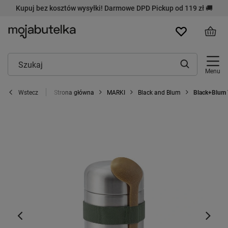
Kupuj bez kosztów wysyłki! Darmowe DPD Pickup od 119 zł 🚚
Menu
Strona główna
MARKI
Black and Blum
Black+Blum 
Wstecz