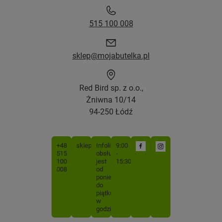
515 100 008
sklep@mojabutelka.pl
Red Bird sp. z o.o.,
Żniwna 10/14
94-250 Łódź
+48
sklep@mojabutelka.pl
Infolinia
9:00
515
obsługiwana
-
100
jest
15:30
008
od
poniedziałku
do
piątku
w
godzinach