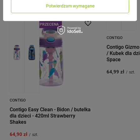
producenta
Potwierdzam wymagane
PROMOCJA
PRZECENA
PRZECENA
CONTIGO
Contigo Gizmo F
/ Kubek dla dzi
Space
64,99 zł
/
szt.
CONTIGO
Contigo Easy Clean - Bidon / butelka
dla dzieci - 420ml Strawberry
Shakes
64,90 zł
/
szt.