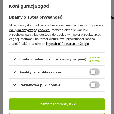
Konfiguracja zgód
REX LONDON
Rex London Bi
Dbamy o Twoją prywatność
Słoń Elvis
Sklep korzysta z plików cookie w celu realizacji usług zgodnie z
Polityką dotyczącą cookies
. Możesz określić warunki
42,00 zł
/
szt.
przechowywania lub dostępu do cookie w Twojej przeglądarce.
Więcej informacji na temat warunków i prywatności można
znaleźć także na stronie
Prywatność i warunki Google
.
Zawsze
Funkcjonalne pliki cookie (wymagane)
B.BOX
aktywne
B.Box Bidon ze słomką 240ml szary
Analityczne pliki cookie
69,00 zł
/
szt.
Reklamowe pliki cookie
Zobacz inne produkty tego
Potwierdzam wszystkie