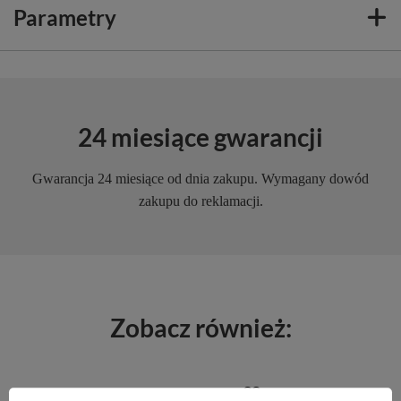
Parametry
24 miesiące gwarancji
Gwarancja 24 miesiące od dnia zakupu. Wymagany dowód
zakupu do reklamacji.
Zobacz również: