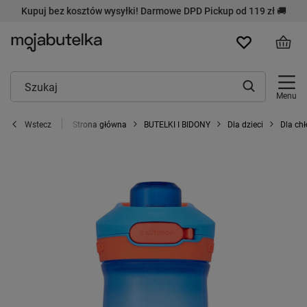
Kupuj bez kosztów wysyłki! Darmowe DPD Pickup od 119 zł 🚚
Menu
Strona główna
BUTELKI I BIDONY
Dla dzieci
Dla ch
Wstecz