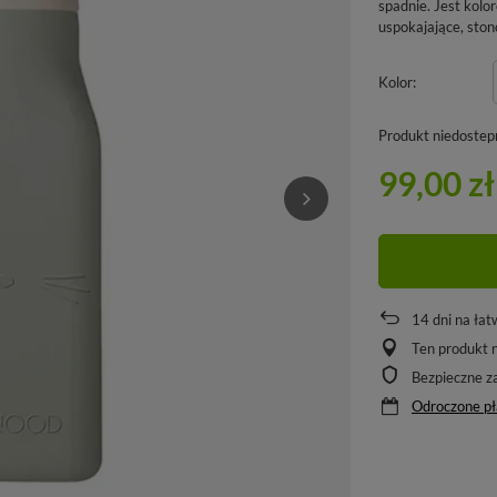
spadnie. Jest kolo
uspokajające, ston
Kolor
Produkt niedostep
99,00 zł
14
dni na łat
Ten produkt n
Bezpieczne z
Odroczone pł