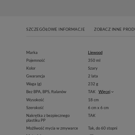
SZCZEGÓŁOWE INFORMACJE
ZOBACZ INNE PRO
Marka
Liewood
Pojemność
350 ml
Kolor
Szary
Gwarancja
2 lata
Waga (g)
232 g
Bez BPA, BPS, ftalanów
TAK
Więcej
Wysokość
18 cm
Szerokość
6 cm x 6 cm
Nakrętka z bezpiecznego
TAK
plastiku PP
Możliwość mycia w zmywarce
Tak, do 60 stopni