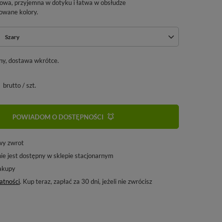
rowa, przyjemna w dotyku i łatwa w obsłudze
owane kolory.
Szary
ny, dostawa wkrótce
brutto
/
szt.
POWIADOM O DOSTĘPNOŚCI
wy zwrot
ie jest dostępny w sklepie stacjonarnym
akupy
atności
. Kup teraz, zapłać za 30 dni, jeżeli nie zwrócisz