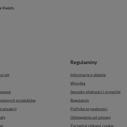
ie Kwiaty
Regulaminy
uj się
Informacje o sklepie
Wysyłka
kupowe
Sposoby płatności i prowizje
kupionych produktów
Regulamin
transakcji
Polityka prywatności
aty
Odstąpienie od umowy
er
Zarządzaj plikami cookie