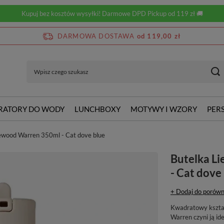
Kupuj bez kosztów wysyłki! Darmowe DPD Pickup od 119 zł 🚚
DARMOWA DOSTAWA
od 119,00 zł
RATORY DO WODY
LUNCHBOXY
MOTYWY I WZORY
PER
ewood Warren 350ml - Cat dove blue
Butelka L
- Cat dove
+ Dodaj do porówn
Kwadratowy kształt
Warren czyni ją ide