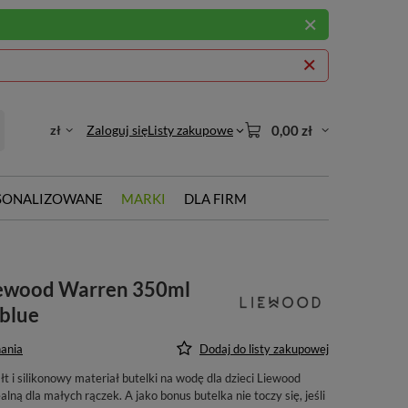
zł
Zaloguj się
Listy zakupowe
0,00 zł
SONALIZOWANE
MARKI
DLA FIRM
iewood Warren 350ml
 blue
ania
Dodaj do listy zakupowej
 i silikonowy materiał butelki na wodę dla dzieci Liewood
alną dla małych rączek. A jako bonus butelka nie toczy się, jeśli