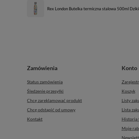
Rex London Butelka termiczna stalowa 500ml Dzik
Zamówienia
Konto
Status zamówienia
Zarejestr
Śledzenie przesyłki
Koszyk
Chcę zareklamować produkt
Listy za
Chcę odstąpić od umowy
Lista za
Kontakt
Historia 
Moje rab
Newslett