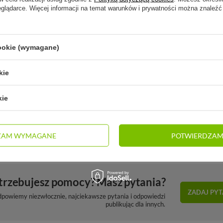
eglądarce. Więcej informacji na temat warunków i prywatności można znaleźć
cookie (wymagane)
kie
Butelka Liewood Warren
Butelka Liewood Warren
kie
350ml - Whale Blue
350ml - Safari sandy mix
84,15 zł
84,15 zł
/
szt.
/
szt.
ZAM WYMAGANE
POTWIERDZAM
trzebujesz pomocy? Masz pytania?
ZADAJ PYT
dpowiemy niezwłocznie, najciekawsze pytania i odpowiedzi
publikując dla innych.