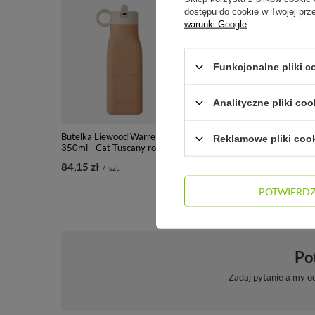
dostępu do cookie w Twojej prz
warunki Google
.
Funkcjonalne pliki 
Analityczne pliki coo
Butelka Liewood Warren
Butelka Liewood Warren
Reklamowe pliki coo
350ml - Cat Tuscany rose
350ml - Dino peppermint
84,15 zł
99,00 zł
/
szt.
/
szt.
POTWIERD
Po
Zadaj pytanie a my o