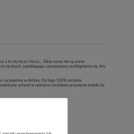
, a ta się toczy i toczy… Takie sceny nie są znane
cych rączkach, zapobiegając samoistnemu wyślizgnięciu się. Kto
tny i przyjemny w dotyku. Do tego 100% szczelna
dodatkowy uchwyt w nakrętce umożliwia przypięcie butelki do
ć warunki przechowywania lub