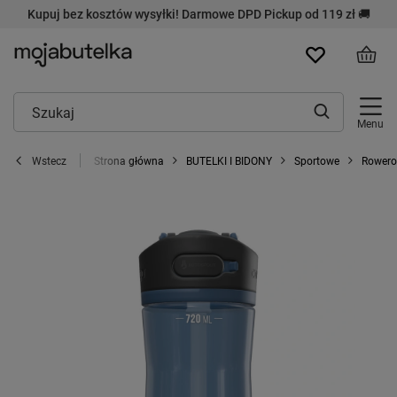
Kupuj bez kosztów wysyłki! Darmowe DPD Pickup od 119 zł 🚚
Menu
Strona główna
BUTELKI I BIDONY
Sportowe
Rower
Wstecz