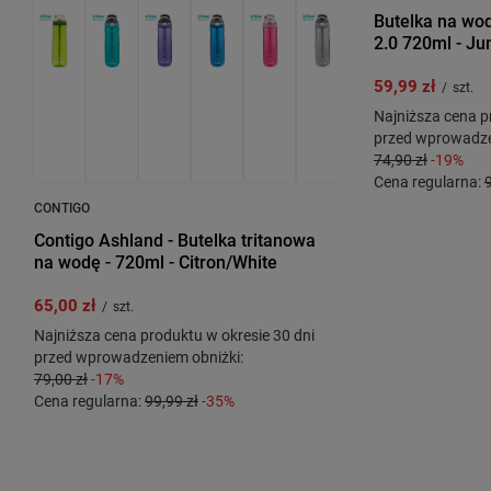
Butelka na wo
2.0 720ml - Ju
59,99 zł
/
szt.
Najniższa cena p
przed wprowadze
74,90 zł
-19%
Cena regularna:
CONTIGO
Contigo Ashland - Butelka tritanowa
na wodę - 720ml - Citron/White
65,00 zł
/
szt.
Najniższa cena produktu w okresie 30 dni
przed wprowadzeniem obniżki:
79,00 zł
-17%
Cena regularna:
99,99 zł
-35%