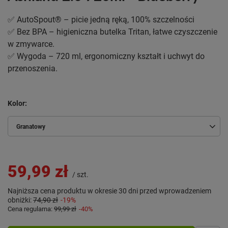
✅ AutoSpout® – picie jedną ręką, 100% szczelności
✅ Bez BPA – higieniczna butelka Tritan, łatwe czyszczenie
w zmywarce.
✅ Wygoda – 720 ml, ergonomiczny kształt i uchwyt do
przenoszenia.
Kolor
Granatowy
59,99 zł
/
szt.
Najniższa cena produktu w okresie 30 dni przed wprowadzeniem
obniżki:
74,90 zł
-19%
Cena regularna:
99,99 zł
-40%