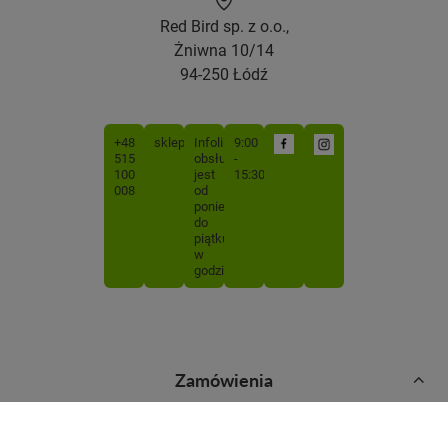
Red Bird sp. z o.o.,
Żniwna 10/14
94-250 Łódź
+48
sklep@mojabutelka.pl
Infolinia
9:00
515
obsługiwana
-
100
jest
15:30
008
od
poniedziałku
do
piątku
w
godzinach
Zamówienia
Status zamówienia