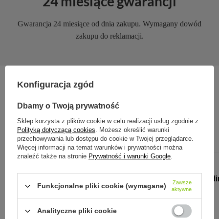
24 miesiące gwarancji
Gwarancja 24 miesiące od dnia zakupu. Wymagany dowód
zakupu do reklamacji.
Konfiguracja zgód
Zobacz również:
Dbamy o Twoją prywatność
Sklep korzysta z plików cookie w celu realizacji usług zgodnie z
Polityką dotyczącą cookies
. Możesz określić warunki
przechowywania lub dostępu do cookie w Twojej przeglądarce.
Więcej informacji na temat warunków i prywatności można
znaleźć także na stronie
Prywatność i warunki Google
.
ALADDIN
Butelka Aladdi
Zawsze
Funkcjonalne pliki cookie (wymagane)
Space Blue
aktywne
59,90 zł
/
szt.
Analityczne pliki cookie