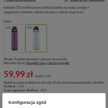
Ashland 720 ml Macaroon to lekka butelka na wodę Contigo z
wygodnym ustnikiem. Idealna do pracy i szkoły. Kup teraz!
Kolor
24 szt.
Produkt dostępny i gotowy do wysyłki
Wysyłka
dzisiaj
Sprawdź czasy i koszty wysyłki
59,99 zł
brutto
/
szt.
Najniższa cena produktu w okresie 30 dni przed wprowadzeniem obniżki:
74,90 zł
-19%
Cena regularna:
99,99 zł
-40%
Konfiguracja zgód
-
+
DODAJ DO KOSZYKA