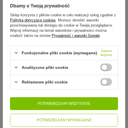
Dbamy o Twoją prywatność
Możesz kupić także poprzez:
Sklep korzysta z plików cookie w celu realizacji usług zgodnie z
Polityką dotyczącą cookies
. Możesz określić warunki
przechowywania lub dostępu do cookie w Twojej przeglądarce.
Więcej informacji na temat warunków i prywatności można
14
dni na łatwy zwrot
znaleźć także na stronie
Prywatność i warunki Google
.
Ten produkt nie jest dostępny w sklepie stacjonarnym
Bezpieczne zakupy
Zawsze
Funkcjonalne pliki cookie (wymagane)
aktywne
Odroczone płatności
. Kup teraz, zapłać za 30 dni, jeżeli nie zwrócisz
Analityczne pliki cookie
SZCZEGÓŁOWE INFORMACJE
Reklamowe pliki cookie
DO POBRANIA
POTWIERDZAM WSZYSTKIE
STREFA REKOMENDACJI
POTWIERDZAM WYMAGANE