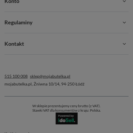
Konto
Regulaminy
Kontakt
515 100 008
sklep@mojabutelka.pl
mojabutelka.pl
,
Żniwna 10/14
,
94-250
Łódź
W sklepie prezentujemy ceny brutto (z VAT).
Stawki VAT dla konsumentów z kraju:
Polska
.