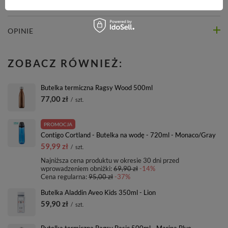
PYTANIA INNYCH KLIENTÓW
OPINIE
ZOBACZ RÓWNIEŻ:
Butelka termiczna Ragsy Wood 500ml
77,00 zł
/
szt.
PROMOCJA
Contigo Cortland - Butelka na wodę - 720ml - Monaco/Gray
59,99 zł
/
szt.
Najniższa cena produktu w okresie 30 dni przed
wprowadzeniem obniżki:
69,90 zł
-14%
Cena regularna:
95,00 zł
-37%
Butelka Aladdin Aveo Kids 350ml - Lion
59,90 zł
/
szt.
Butelka termiczna Ragsy Basic 500ml - Marina Blue