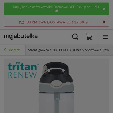
Kupuj bez kosztów wysyłki! Darmowe DPD Pickup od 119 zł
🚚
DARMOWA DOSTAWA
od 119,00 zł
Wstecz
Strona główna
BUTELKI I BIDONY
Sportowe
Rower