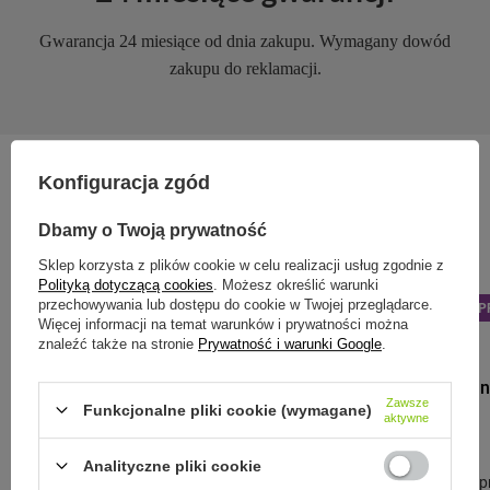
Gwarancja 24 miesiące od dnia zakupu. Wymagany dowód
zakupu do reklamacji.
Konfiguracja zgód
Zobacz również:
Dbamy o Twoją prywatność
Sklep korzysta z plików cookie w celu realizacji usług zgodnie z
Polityką dotyczącą cookies
. Możesz określić warunki
przechowywania lub dostępu do cookie w Twojej przeglądarce.
PROMOCJA
PRZECENA
PROMOCJA
P
Więcej informacji na temat warunków i prywatności można
znaleźć także na stronie
Prywatność i warunki Google
.
RETAP
Karafka szkla
Zawsze
czarna
Funkcjonalne pliki cookie (wymagane)
aktywne
64,99 zł
/
szt.
Analityczne pliki cookie
Najniższa cena p