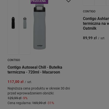
PROMOCJA
PRZECENA
PRZECENA
CONTIGO
Contigo Ashland
termiczna na w
Oatmilk
89,99 zł
/
szt.
CONTIGO
Contigo Autoseal Chill - Butelka
termiczna - 720ml - Macaroon
117,00 zł
/
szt.
Najniższa cena produktu w okresie 30 dni
przed wprowadzeniem obniżki:
129,99 zł
-9%
Cena regularna:
169,99 zł
-31%