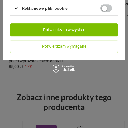
przed wprowadze
Reklamowe pliki cookie
69,00 zł
-5%
Cena regularna:
CONTIGO
Potwierdzam wszystkie
Butelka na wodę Contigo Jackson
2.0 720ml Tritan Pansy
Potwierdzam wymagane
69,90 zł
/
szt.
Najniższa cena produktu w okresie 30 dni
przed wprowadzeniem obniżki:
85,00 zł
-17%
Zobacz inne produkty tego
producenta