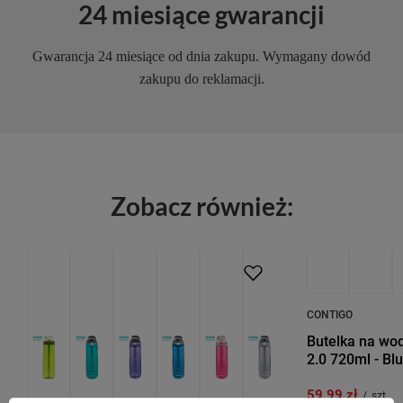
24 miesiące gwarancji
Gwarancja 24 miesiące od dnia zakupu. Wymagany dowód
zakupu do reklamacji.
Zobacz również:
PROMOCJA
PRZECENA
PROMOCJA
P
CONTIGO
Butelka na wo
2.0 720ml - Bl
59,99 zł
/
szt.