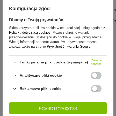
Najniższa cena p
Konfiguracja zgód
przed wprowadze
74,90 zł
-19%
Dbamy o Twoją prywatność
Cena regularna:
CONTIGO
Sklep korzysta z plików cookie w celu realizacji usług zgodnie z
Polityką dotyczącą cookies
. Możesz określić warunki
Contigo Ashland - Butelka tritanowa
przechowywania lub dostępu do cookie w Twojej przeglądarce.
na wodę - 720ml - Citron/White
Więcej informacji na temat warunków i prywatności można
znaleźć także na stronie
Prywatność i warunki Google
.
65,00 zł
/
szt.
Najniższa cena produktu w okresie 30 dni
Zawsze
przed wprowadzeniem obniżki:
Funkcjonalne pliki cookie (wymagane)
aktywne
79,00 zł
-17%
Cena regularna:
99,99 zł
-35%
Analityczne pliki cookie
Reklamowe pliki cookie
Zobacz inne produkty tego
producenta
Potwierdzam wszystkie