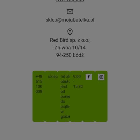
sklep@mojabutelka.pl
Red Bird sp. z o.o.,
Żniwna 10/14
94-250 Łódź
+48
sklep@mojabutelka.pl
Infolinia
9:00
515
obsługiwana
-
100
jest
15:30
008
od
poniedziałku
do
piątku
w
godzinach