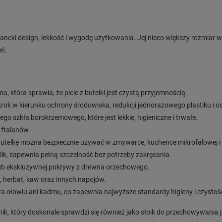
gancki design, lekkość i wygodę użytkowania. Jej nieco większy rozmiar 
eń.
a, która sprawia, że picie z butelki jest czystą przyjemnością.
 krok w kierunku ochrony środowiska, redukcji jednorazowego plastiku i o
o szkła borokrzemowego, które jest lekkie, higieniczne i trwałe.
i ftalanów.
a butelkę można bezpiecznie używać w zmywarce, kuchence mikrofalowej i
klik, zapewnia pełną szczelność bez potrzeby zakręcania.
lub ekskluzywnej pokrywy z drewna orzechowego.
i, herbat, kaw oraz innych napojów.
ra ołowiu ani kadmu, co zapewnia najwyższe standardy higieny i czystoś
mnik, który doskonale sprawdzi się również jako słoik do przechowywania