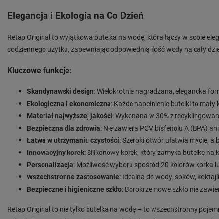
Elegancja i Ekologia na Co Dzień
Retap Original to wyjątkowa butelka na wodę, która łączy w sobie ele
codziennego użytku, zapewniając odpowiednią ilość wody na cały dzi
Kluczowe funkcje:
Skandynawski design
: Wielokrotnie nagradzana, elegancka form
Ekologiczna i ekonomiczna
: Każde napełnienie butelki to mały
Materiał najwyższej jakości
: Wykonana w 30% z recyklingowaneg
Bezpieczna dla zdrowia
: Nie zawiera PCV, bisfenolu A (BPA) an
Łatwa w utrzymaniu czystości
: Szeroki otwór ułatwia mycie, 
Innowacyjny korek
: Silikonowy korek, który zamyka butelkę na 
Personalizacja
: Możliwość wyboru spośród 20 kolorów korka 
Wszechstronne zastosowanie
: Idealna do wody, soków, koktajl
Bezpieczne i higieniczne szkło
: Borokrzemowe szkło nie zawie
Retap Original to nie tylko butelka na wodę – to wszechstronny poje