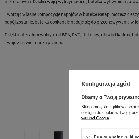
mikrofalówce. Dzięki swojej wytrzymałości, butelka wytrzymuje zarówn
Tworząc własne kompozycje napojów w butelce Retap, możesz cieszy
napój zostanie, butelka doskonale nadaje się do przechowywania w l
Dzięki materiałom wolnym od BPA, PVC, ftalanów, ołowiu i kadmu, bute
Twoje zdrowie i naszą planetę.
Konfiguracja zgód
Dbamy o Twoją prywatn
Sklep korzysta z plików cookie 
dostępu do cookie w Twojej prz
warunki Google
.
Funkcjonalne pliki 