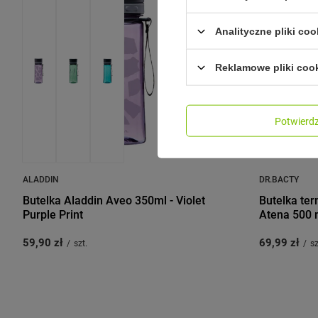
Analityczne pliki coo
Reklamowe pliki coo
Potwier
ALADDIN
DR.BACTY
Butelka Aladdin Aveo 350ml - Violet
Butelka ter
Purple Print
Atena 500 m
59,90 zł
69,99 zł
/
szt.
/
sz