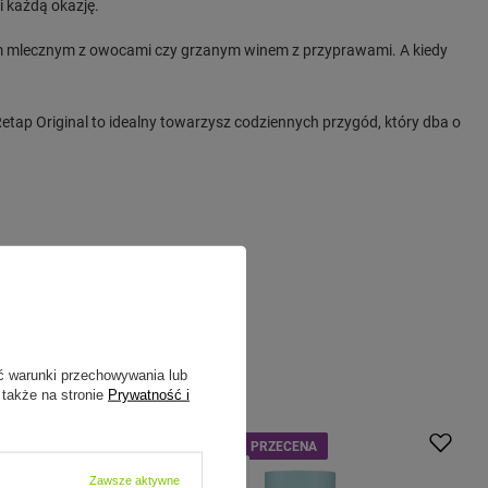
i każdą okazję.
em mlecznym z owocami czy grzanym winem z przyprawami. A kiedy
Retap Original to idealny towarzysz codziennych przygód, który dba o
ć warunki przechowywania lub
 także na stronie
Prywatność i
PROMOCJA
PRZECENA
Zawsze aktywne