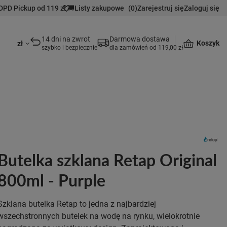
DPD Pickup od 119 zł 🚚
Listy zakupowe
(
0
)
Zarejestruj się
Zaloguj się
14 dni na zwrot
Darmowa dostawa
Koszyk
zł
szybko i bezpiecznie
dla zamówień od 119,00 zł
Butelka szklana Retap Original
800ml - Purple
Szklana butelka Retap to jedna z najbardziej
wszechstronnych butelek na wodę na rynku, wielokrotnie