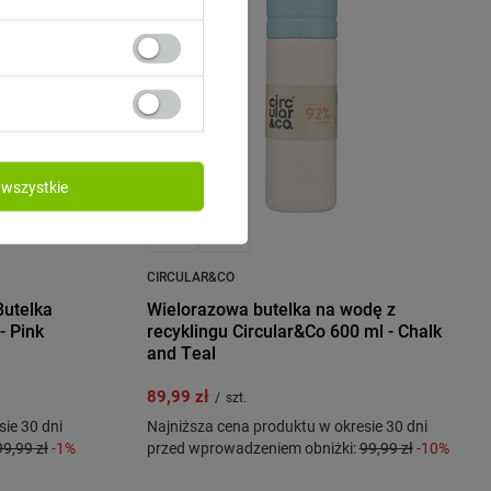
wszystkie
CIRCULAR&CO
Butelka
Wielorazowa butelka na wodę z
- Pink
recyklingu Circular&Co 600 ml - Chalk
and Teal
89,99 zł
/
szt.
ie 30 dni
Najniższa cena produktu w okresie 30 dni
99,99 zł
-1%
przed wprowadzeniem obniżki:
99,99 zł
-10%