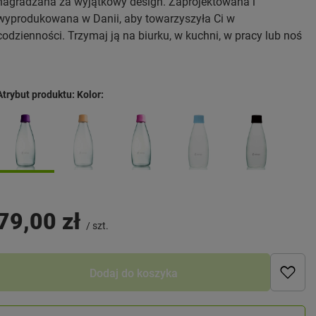
nagradzana za wyjątkowy design. Zaprojektowana i
wyprodukowana w Danii, aby towarzyszyła Ci w
codzienności. Trzymaj ją na biurku, w kuchni, w pracy lub noś
Atrybut produktu: Kolor
79,00 zł
/
szt.
Dodaj do koszyka