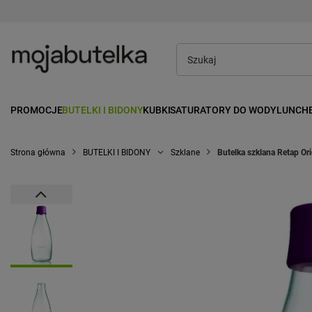
PROMOCJE
BUTELKI I BIDONY
KUBKI
SATURATORY DO WODY
LUNCH
Strona główna
BUTELKI I BIDONY
Szklane
Butelka szklana Retap Ori