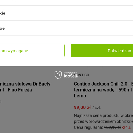
kie
kie
dzam wymagane
Potwierdzam 
CONTIGO
miczna stalowa Dr.Bacty
Contigo Jackson Chill 2.0 - 
l - Fluo Fuksja
termiczna na wodę - 590ml 
Lemo
t.
99,00 zł
/
szt.
Najniższa cena produktu w okres
przed wprowadzeniem obniżki:
Cena regularna:
129,99 zł
-24%