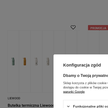
PROMOCJA
Konfiguracja zgód
Dbamy o Twoją prywatn
Sklep korzysta z plików cookie 
dostępu do cookie w Twojej prz
warunki Google
.
LIEWOOD
CIRCULAR&CO
Butelka termiczna Liewood Falk 350ml
Wielorazow
Funkcjonalne pliki 