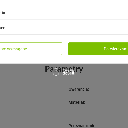
Circular&Co 600 ml - Chalk
Bunny.
kie
119,00 zł
/
szt.
t.
a produktu w okresie 30 dni
kie
dzeniem obniżki:
99,99 zł
-10%
dzam wymagane
Potwierdzam 
Parametry
Gwarancja:
Materiał:
Przeznaczenie: