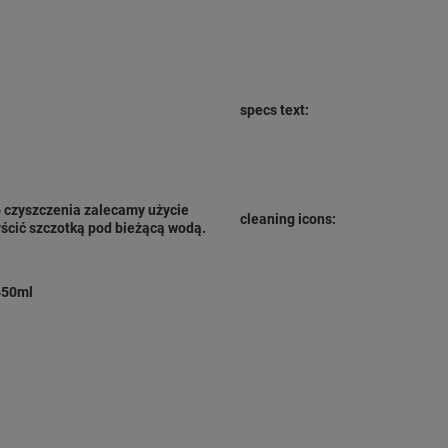
specs text:
o czyszczenia zalecamy użycie
cleaning icons:
yścić szczotką pod bieżącą wodą.
450ml