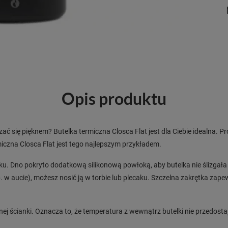
Opis produktu
czać się pięknem? Butelka termiczna Closca Flat jest dla Ciebie idealna.
miczna Closca Flat jest tego najlepszym przykładem.
u. Dno pokryto dodatkową silikonową powłoką, aby butelka nie ślizgała si
np. w aucie), możesz nosić ją w torbie lub plecaku. Szczelna zakrętka z
ej ścianki. Oznacza to, że temperatura z wewnątrz butelki nie przedosta