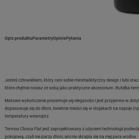
Opis produktu
Parametry
Opinie
Pytania
Jesteś człowiekiem, który ceni sobie minimalistyczny design i lubi ota
które chętnie nosisz ze sobą jako praktyczne akcesorium. Butelka ter
Matowe wykończenie prezentuje się elegancko i jest przyjemne w dotyk
dopasowuje się do dłoni, świetnie mieści się w stojakach na napoje (
temperatury wewnątrz.
Termos Closca Flat jest zaprojektowany z użyciem technologii podwójn
pokojową, czyli nie parzy dłoni, ani nie skrapla się na niej para wodna.