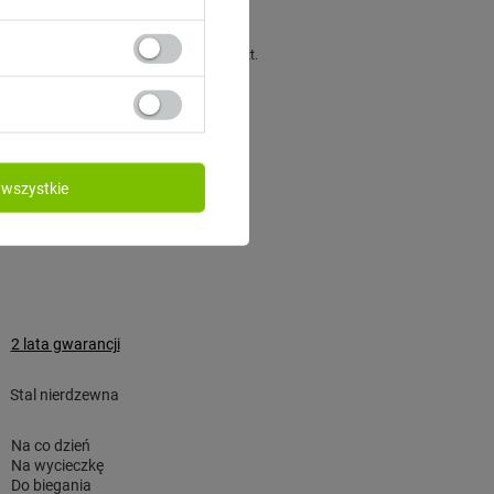
- Arizona
155,00 zł
/
szt.
wszystkie
2 lata gwarancji
Stal nierdzewna
Na co dzień
Na wycieczkę
Do biegania