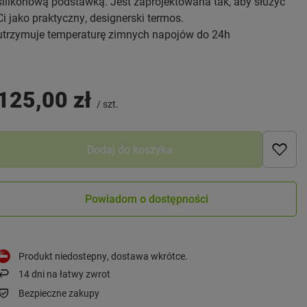
silikonową podstawką. Jest zaprojektowana tak, aby służyć
Ci jako praktyczny, designerski termos.
utrzymuje temperaturę zimnych napojów do 24h
125,00 zł
/
szt.
Dodaj do koszyka
Powiadom o dostępności
Produkt niedostepny, dostawa wkrótce
14
dni na łatwy zwrot
Bezpieczne zakupy