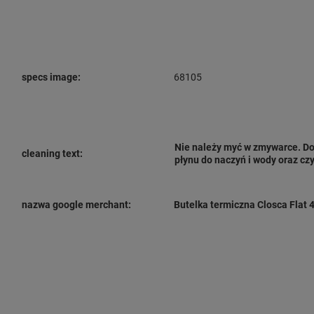
specs image:
68105
Nie należy myć w zmywarce
. D
cleaning text:
płynu do naczyń i wody oraz cz
nazwa google merchant:
Butelka termiczna Closca Flat 