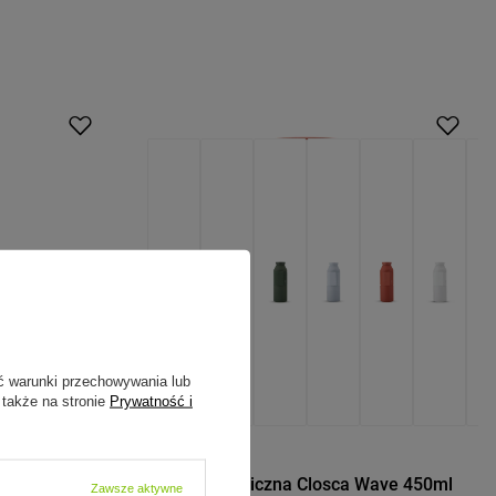
ć warunki przechowywania lub
 także na stronie
Prywatność i
CLOSCA DESIGN
Zoo 430ml -
Butelka termiczna Closca Wave 450ml
Zawsze aktywne