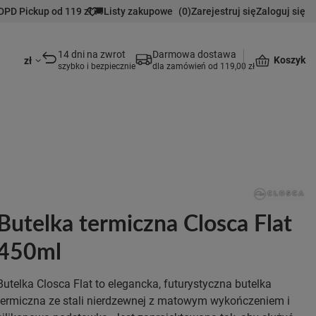
DPD Pickup od 119 zł 🚚
Listy zakupowe
(
0
)
Zarejestruj się
Zaloguj się
14 dni na zwrot
Darmowa dostawa
Koszyk
zł
szybko i bezpiecznie
dla zamówień od 119,00 zł
Butelka termiczna Closca Flat
450ml
Butelka Closca Flat to elegancka, futurystyczna butelka
termiczna ze stali nierdzewnej z matowym wykończeniem i