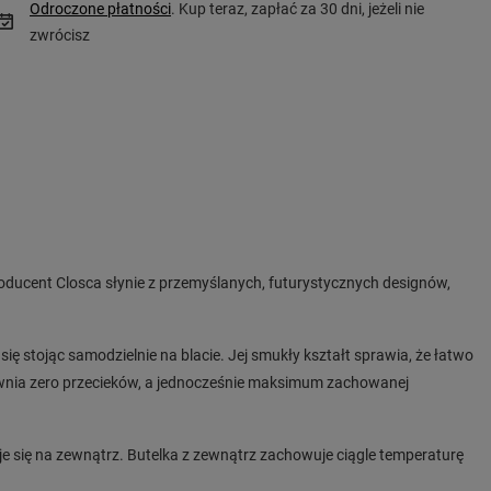
Odroczone płatności
. Kup teraz, zapłać za 30 dni, jeżeli nie
zwrócisz
 Producent Closca słynie z przemyślanych, futurystycznych designów,
ę stojąc samodzielnie na blacie. Jej smukły kształt sprawia, że łatwo
apewnia zero przecieków, a jednocześnie maksimum zachowanej
je się na zewnątrz. Butelka z zewnątrz zachowuje ciągle temperaturę