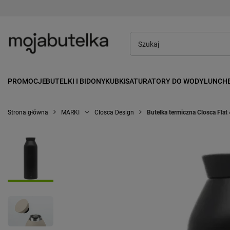
PROMOCJE
BUTELKI I BIDONY
KUBKI
SATURATORY DO WODY
LUNCH
Strona główna
MARKI
Closca Design
Butelka termiczna Closca Flat