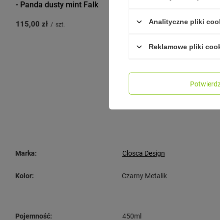
- Panda dusty mint Falk
recyklingu 
and Teal
Analityczne pliki coo
115,00 zł
/
szt.
89,99 zł
/
sz
Najniższa cen
Reklamowe pliki coo
przed wprowa
Potwier
Marka:
Closca Design
Kolor:
Czarny Metalik
Pojemność:
450ml