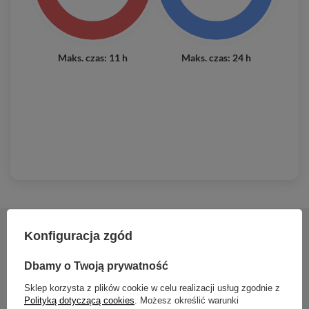
Maks. czas: 11 h
Maks. czas: 24 h
Konfiguracja zgód
2 lata gwarancji
Dbamy o Twoją prywatność
2 lata gwarancji
Sklep korzysta z plików cookie w celu realizacji usług zgodnie z
Polityką dotyczącą cookies
. Możesz określić warunki