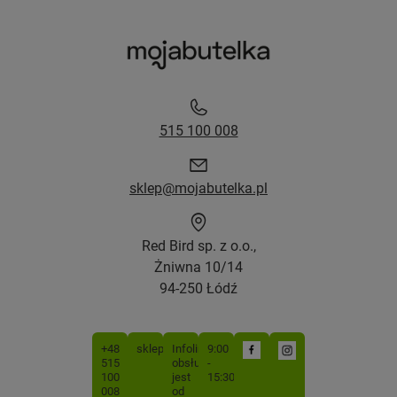
515 100 008
sklep@mojabutelka.pl
Red Bird sp. z o.o.,
Żniwna 10/14
94-250 Łódź
+48
sklep@mojabutelka.pl
Infolinia
9:00
515
obsługiwana
-
100
jest
15:30
008
od