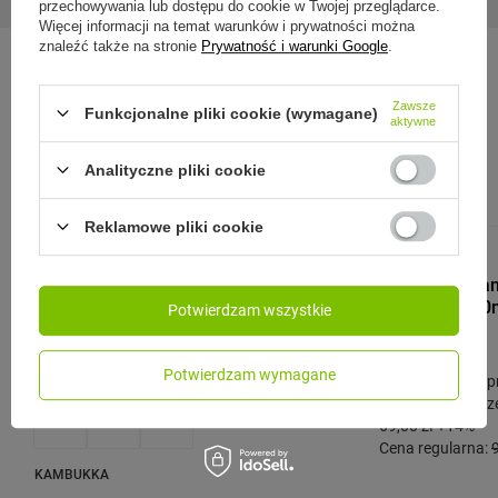
przechowywania lub dostępu do cookie w Twojej przeglądarce.
Więcej informacji na temat warunków i prywatności można
znaleźć także na stronie
Prywatność i warunki Google
.
Zobacz również:
Zawsze
Funkcjonalne pliki cookie (wymagane)
aktywne
Analityczne pliki cookie
OKAZJA
PRZE
Reklamowe pliki cookie
CONTIGO
Contigo Ashlan
na wodę - 720m
Potwierdzam wszystkie
79,00 zł
/
szt.
Potwierdzam wymagane
Najniższa cena p
przed wprowadze
69,00 zł
+14%
Cena regularna:
KAMBUKKA