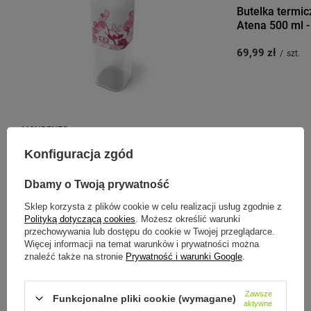
Butelka termic
Atena 500 ml 
69,99 zł
/
szt.
MONBENTO
Monbento Butelka Positive M
Konfiguracja zgód
Graphic Magnolia
Dbamy o Twoją prywatność
109,00 zł
/
szt.
Sklep korzysta z plików cookie w celu realizacji usług zgodnie z
Polityką dotyczącą cookies
. Możesz określić warunki
przechowywania lub dostępu do cookie w Twojej przeglądarce.
Więcej informacji na temat warunków i prywatności można
znaleźć także na stronie
Prywatność i warunki Google
.
Zobacz inne produkty tego
producenta
Zawsze
Funkcjonalne pliki cookie (wymagane)
aktywne