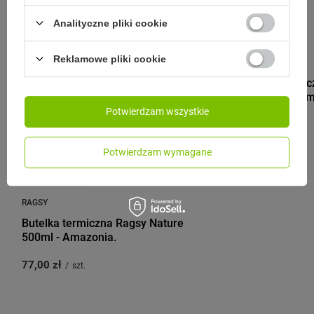
Analityczne pliki cookie
Reklamowe pliki cookie
RAGSY
Butelka termi
500ml - Baha
Potwierdzam wszystkie
87,00 zł
/
szt.
Potwierdzam wymagane
RAGSY
Butelka termiczna Ragsy Nature
500ml - Amazonia.
77,00 zł
/
szt.