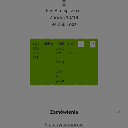
Red Bird sp. z o.o.,
Żniwna 10/14
94-250 Łódź
+48
sklep@mojabutelka.pl
Infolinia
9:00
515
obsługiwana
-
100
jest
15:30
008
od
poniedziałku
do
piątku
w
godzinach
Zamówienia
Status zamówienia