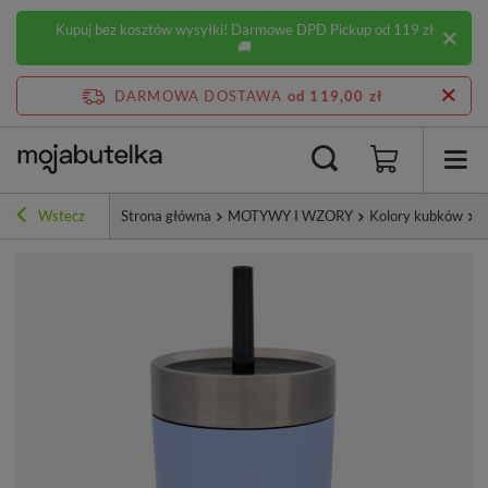
Kupuj bez kosztów wysyłki! Darmowe DPD Pickup od 119 zł
🚚
DARMOWA DOSTAWA
od 119,00 zł
Wstecz
Strona główna
MOTYWY I WZORY
Kolory kubków
N