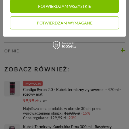
POTWIERDZAM WSZYSTKIE
STREFA REKOMENDACJI
POTWIERDZAM WYMAGANE
ZADAJ PYTANIE
OPINIE
ZOBACZ RÓWNIEŻ:
PROMOCJA
Contigo Byron 2.0 - Kubek termiczny z grawerem - 470ml -
różowy mat
99,99 zł
/
szt.
Najniższa cena produktu w okresie 30 dni przed
wprowadzeniem obniżki:
119,00 zł
-15%
Cena regularna:
129,99 zł
-23%
Kubek Termiczny Kambukka Etna 300 ml - Raspberry