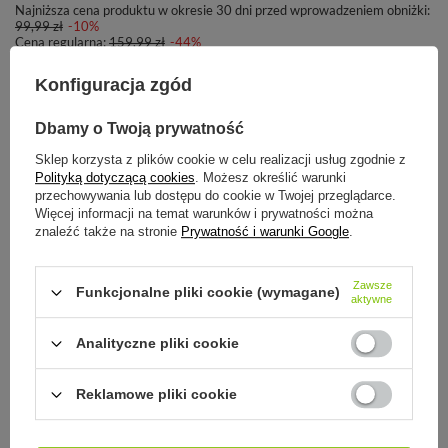
Najniższa cena produktu w okresie 30 dni przed wprowadzeniem obniżki:
99,99 zł
-10%
Cena regularna:
159,99 zł
-44%
Konfiguracja zgód
-
+
DODAJ DO KOSZYKA
Dbamy o Twoją prywatność
Możesz kupić także poprzez:
Sklep korzysta z plików cookie w celu realizacji usług zgodnie z
Polityką dotyczącą cookies
. Możesz określić warunki
przechowywania lub dostępu do cookie w Twojej przeglądarce.
Więcej informacji na temat warunków i prywatności można
znaleźć także na stronie
Prywatność i warunki Google
.
14
dni na łatwy zwrot
Ten produkt nie jest dostępny w sklepie stacjonarnym
Bezpieczne zakupy
Zawsze
Funkcjonalne pliki cookie (wymagane)
aktywne
Odroczone płatności
. Kup teraz, zapłać za 30 dni, jeżeli nie zwrócisz
Analityczne pliki cookie
SZCZEGÓŁOWE INFORMACJE
Reklamowe pliki cookie
DO POBRANIA