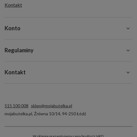
Kontakt
Konto
Regulaminy
Kontakt
515 100 008
sklep@mojabutelka.pl
mojabutelka.pl
,
Żniwna 10/14
,
94-250
Łódź
W sklepie prezentujemy ceny brutto (z VAT).