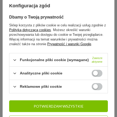
14
dni na łatwy zwrot
Konfiguracja zgód
Ten produkt nie jest dostępny w sklepie stacjonarnym
Dbamy o Twoją prywatność
Bezpieczne zakupy
Odroczone płatności
. Kup teraz, zapłać za 30 dni, jeżeli nie
Sklep korzysta z plików cookie w celu realizacji usług zgodnie z
zwrócisz
Polityką dotyczącą cookies
. Możesz określić warunki
przechowywania lub dostępu do cookie w Twojej przeglądarce.
Więcej informacji na temat warunków i prywatności można
znaleźć także na stronie
Prywatność i warunki Google
.
SZCZEGÓŁOWE INFORMACJE
Zawsze
Funkcjonalne pliki cookie (wymagane)
aktywne
DO POBRANIA
Analityczne pliki cookie
STREFA REKOMENDACJI
Reklamowe pliki cookie
ZADAJ PYTANIE
POTWIERDZAM WSZYSTKIE
OPINIE