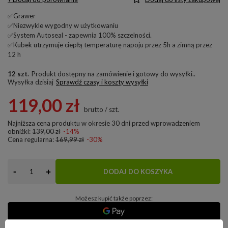
✅Grawer
✅Niezwykle wygodny w użytkowaniu
✅System Autoseal - zapewnia 100% szczelności.
✅Kubek utrzymuje ciepłą temperaturę napoju przez 5h a zimną przez
12 h
12 szt.
Produkt dostępny na zamówienie i gotowy do wysyłki.
Wysyłka
dzisiaj
Sprawdź czasy i koszty wysyłki
119,00 zł
brutto
/
szt.
Najniższa cena produktu w okresie 30 dni przed wprowadzeniem
obniżki:
139,00 zł
-14%
Cena regularna:
169,99 zł
-30%
-
+
DODAJ DO KOSZYKA
Możesz kupić także poprzez: