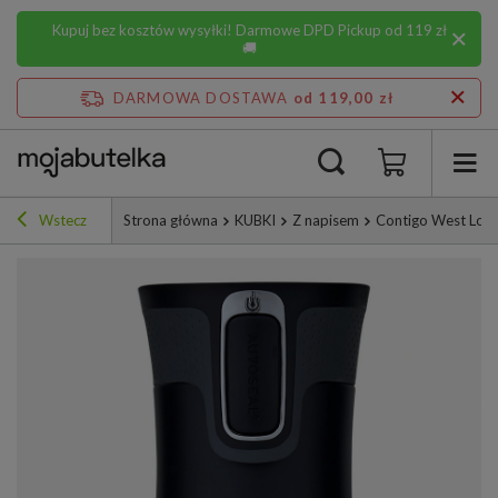
Kupuj bez kosztów wysyłki! Darmowe DPD Pickup od 119 zł
🚚
DARMOWA DOSTAWA
od 119,00 zł
Wstecz
Strona główna
KUBKI
Z napisem
Contigo West Loop 