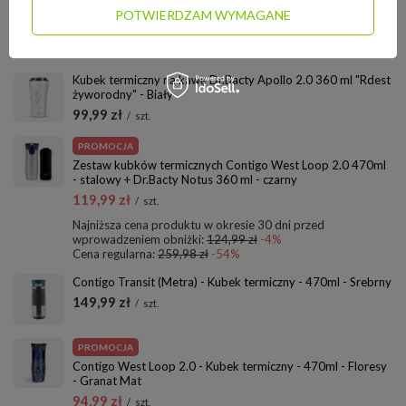
POTWIERDZAM WYMAGANE
ZOBACZ RÓWNIEŻ:
Kubek termiczny na kawę Dr.Bacty Apollo 2.0 360 ml "Rdest
żyworodny" - Biały
99,99 zł
/
szt.
PROMOCJA
Zestaw kubków termicznych Contigo West Loop 2.0 470ml
- stalowy + Dr.Bacty Notus 360 ml - czarny
119,99 zł
/
szt.
Najniższa cena produktu w okresie 30 dni przed
wprowadzeniem obniżki:
124,99 zł
-4%
Cena regularna:
259,98 zł
-54%
Contigo Transit (Metra) - Kubek termiczny - 470ml - Srebrny
149,99 zł
/
szt.
PROMOCJA
Contigo West Loop 2.0 - Kubek termiczny - 470ml - Floresy
- Granat Mat
94,99 zł
/
szt.