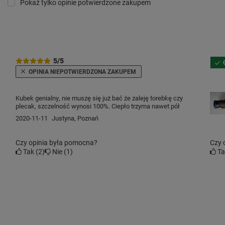
Pokaż tylko opinie potwierdzone zakupem
5/5
OPINIA NIEPOTWIERDZONA ZAKUPEM
Kubek genialny, nie muszę się już bać że zaleję torebkę czy
plecak, szczelność wynosi 100%. Ciepło trzyma nawet pół
dnia
2020-11-11
Justyna, Poznań
Czy opinia była pomocna?
Czy 
Tak
2
Nie
1
T