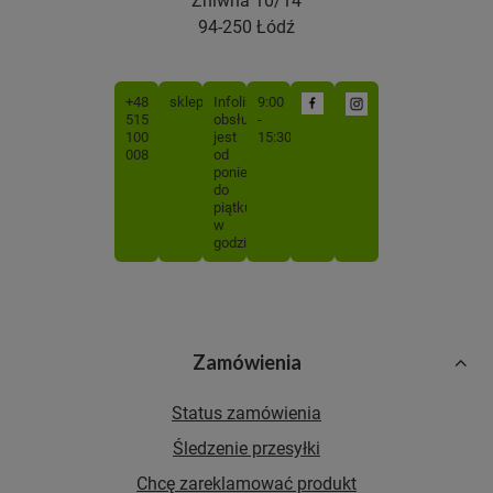
94-250 Łódź
+48
sklep@mojabutelka.pl
Infolinia
9:00
515
obsługiwana
-
100
jest
15:30
008
od
poniedziałku
do
piątku
w
godzinach
Zamówienia
Status zamówienia
Śledzenie przesyłki
Chcę zareklamować produkt