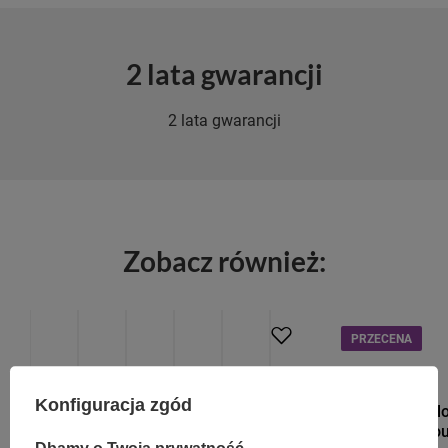
2 lata gwarancji
2 lata gwarancji
Zobacz również:
PROMOCJA
PRZECENA
PRZECENA
CONTIGO
Konfiguracja zgód
Dr.Bacty Apoll
227 ml - Seriou