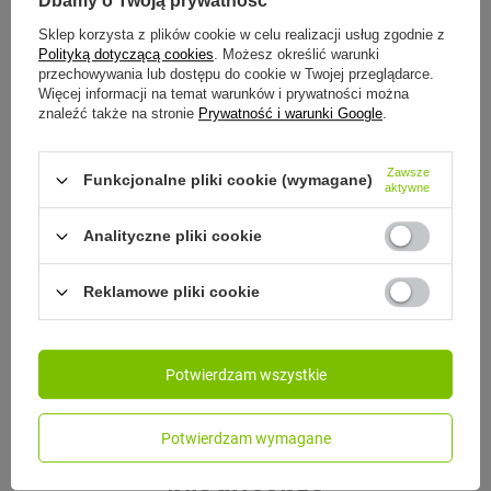
Dbamy o Twoją prywatność
79,99 zł
/
szt.
Sklep korzysta z plików cookie w celu realizacji usług zgodnie z
Polityką dotyczącą cookies
. Możesz określić warunki
przechowywania lub dostępu do cookie w Twojej przeglądarce.
Więcej informacji na temat warunków i prywatności można
znaleźć także na stronie
Prywatność i warunki Google
.
CONTIGO
5/5
(3)
Zawsze
Contigo Byron - Kubek termiczny -
Funkcjonalne pliki cookie (wymagane)
aktywne
470ml Biscay Bay
Analityczne pliki cookie
64,90 zł
/
szt.
Najniższa cena produktu w okresie 30 dni
Reklamowe pliki cookie
przed wprowadzeniem obniżki:
69,00 zł
-5%
Cena regularna:
119,99 zł
-46%
Potwierdzam wszystkie
Potwierdzam wymagane
Zobacz inne produkty tego