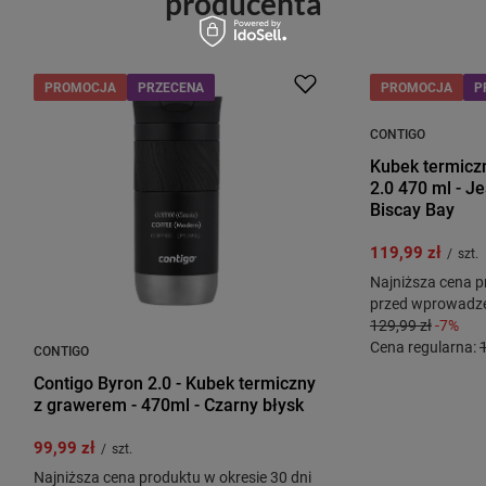
producenta
PROMOCJA
PRZECENA
PROMOCJA
P
CONTIGO
Kubek termicz
2.0 470 ml - J
Biscay Bay
119,99 zł
/
szt.
Najniższa cena p
przed wprowadze
129,99 zł
-7%
Cena regularna:
CONTIGO
Contigo Byron 2.0 - Kubek termiczny
z grawerem - 470ml - Czarny błysk
99,99 zł
/
szt.
Najniższa cena produktu w okresie 30 dni