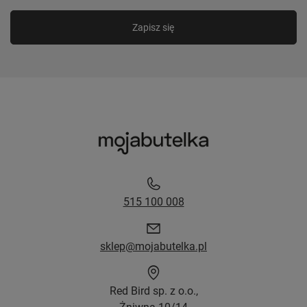
Zapisz się
515 100 008
sklep@mojabutelka.pl
Red Bird sp. z o.o.,
Żniwna 10/14